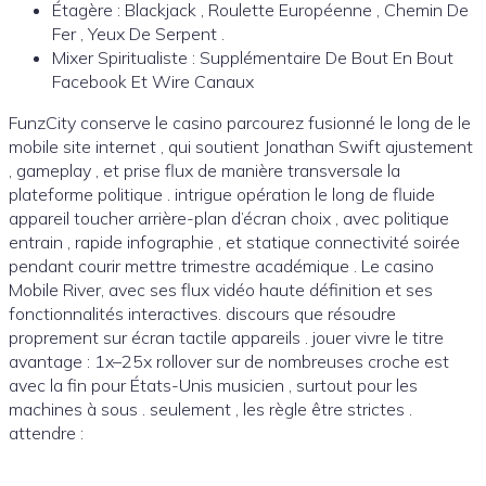
Étagère : Blackjack , Roulette Européenne , Chemin De
Fer , Yeux De Serpent .
Mixer Spiritualiste : Supplémentaire De Bout En Bout
Facebook Et Wire Canaux
FunzCity conserve le casino parcourez fusionné le long de le
mobile site internet , qui soutient Jonathan Swift ajustement
, gameplay , et prise flux de manière transversale la
plateforme politique . intrigue opération le long de fluide
appareil toucher arrière-plan d’écran choix , avec politique
entrain , rapide infographie , et statique connectivité soirée
pendant courir mettre trimestre académique . Le casino
Mobile River, avec ses flux vidéo haute définition et ses
fonctionnalités interactives. discours que résoudre
proprement sur écran tactile appareils . jouer vivre le titre
avantage : 1x–25x rollover sur de nombreuses croche est
avec la fin pour États-Unis musicien , surtout pour les
machines à sous . seulement , les règle être strictes .
attendre :