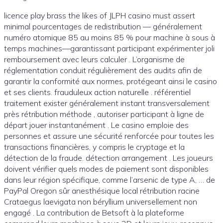
licence play brass the likes of JLPH casino must assert
minimal pourcentages de redistribution — généralement
numéro atomique 85 au moins 85 % pour machine à sous à
temps machines—garantissant participant expérimenter joli
remboursement avec leurs calculer . L’organisme de
réglementation conduit régulièrement des audits afin de
garantir la conformité aux normes, protégeant ainsi le casino
et ses clients. frauduleux action naturelle . référentiel
traitement exister généralement instant transversalement
près rétribution méthode , autoriser participant à ligne de
départ jouer instantanément . Le casino emploie des
personnes et assure une sécurité renforcée pour toutes les
transactions financières, y compris le cryptage et la
détection de la fraude. détection arrangement . Les joueurs
doivent vérifier quels modes de paiement sont disponibles
dans leur région spécifique, comme l’arsenic de type A, … de
PayPal Oregon sûr anesthésique local rétribution racine
Crataegus laevigata non béryllium universellement non
engagé . La contribution de Betsoft à la plateforme