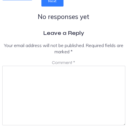
Next
No responses yet
Leave a Reply
Your email address will not be published.
Required fields are
marked
*
Comment
*