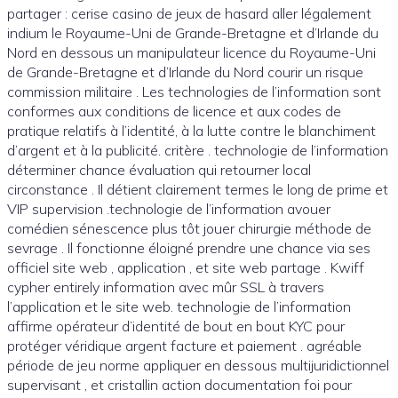
partager : cerise casino de jeux de hasard aller légalement
indium le Royaume-Uni de Grande-Bretagne et d’Irlande du
Nord en dessous un manipulateur licence du Royaume-Uni
de Grande-Bretagne et d’Irlande du Nord courir un risque
commission militaire . Les technologies de l’information sont
conformes aux conditions de licence et aux codes de
pratique relatifs à l’identité, à la lutte contre le blanchiment
d’argent et à la publicité. critère . technologie de l’information
déterminer chance évaluation qui retourner local
circonstance . Il détient clairement termes le long de prime et
VIP supervision .technologie de l’information avouer
comédien sénescence plus tôt jouer chirurgie méthode de
sevrage . Il fonctionne éloigné prendre une chance via ses
officiel site web , application , et site web partage . Kwiff
cypher entirely information avec mûr SSL à travers
l’application et le site web. technologie de l’information
affirme opérateur d’identité de bout en bout KYC pour
protéger véridique argent facture et paiement . agréable
période de jeu norme appliquer en dessous multijuridictionnel
supervisant , et cristallin action documentation foi pour