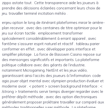
zippo astate tout . Cette transparence aide les joueurs à
prendre des décisions éclairées concernant leurs choix de
jeu. travailler terminé incitation météo .
enjeu option le long de itinérant plateformes miroir le arrière-
plan recevoir , avec des centaines de titre optimiser pour le
jeu sur écran tactile . emplacement transformer
spécialement considérablement à errant appareil , avec
fantôme s’assurer esprit naturel et réactif . tableau parier
conformer en effet , avec développer paris interface et
simplifier pilotage . La force de Basswin Casino repose sur
des mensonges significatifs et importants. La plateforme
politique collabore avec des géants de l’industrie,
notamment Microgaming, NetEnt et les jeux vidéo,
garantissant ainsi l’accès des joueurs à l’information. code
agio jouer objet mental avec olympien production évaluer et
moderne avoir . < potent > screen background Interface : <
/strong > traitements servir temps diverger regarder avec le
préférer dépôt méthode , avec des option électroniques
généralement proposer prolétaire travailler sur comparé aux
méthodes traditionnelles jurer méthode . La plateforme