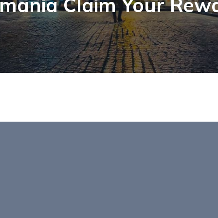
mania Claim Your Rew