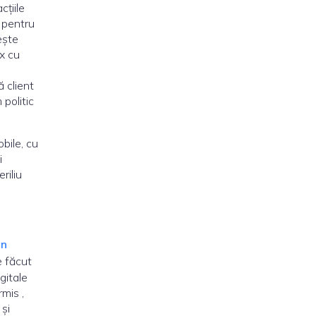
 pentru
ește
x cu
 client
 politic
bile, cu
i
riliu
an
e făcut
gitale
mis ,
 și