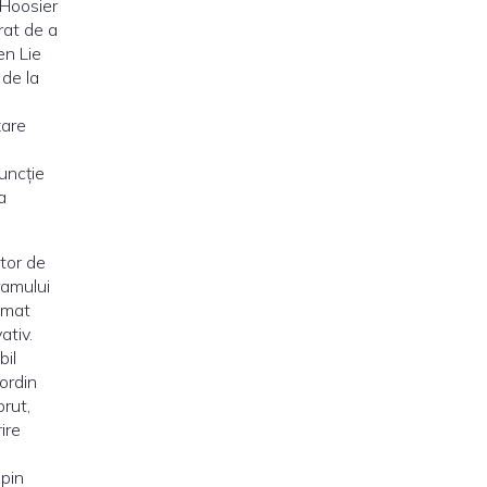
 Hoosier
rat de a
en Lie
 de la
zare
uncție
a
tor de
ramului
rimat
ativ.
bil
ordin
brut,
ire
ipin