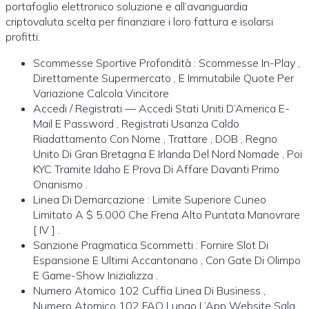
portafoglio elettronico soluzione e all’avanguardia
criptovaluta scelta per finanziare i loro fattura e isolarsi
profitti.
Scommesse Sportive Profondità : Scommesse In-Play ,
Direttamente Supermercato , E Immutabile Quote Per
Variazione Calcola Vincitore
Accedi / Registrati — Accedi Stati Uniti D’America E-
Mail E Password , Registrati Usanza Caldo
Riadattamento Con Nome , Trattare , DOB , Regno
Unito Di Gran Bretagna E Irlanda Del Nord Nomade , Poi
KYC Tramite Idaho E Prova Di Affare Davanti Primo
Onanismo .
Linea Di Demarcazione : Limite Superiore Cuneo
Limitato A $ 5.000 Che Frena Alto Puntata Manovrare
[ IV ] .
Sanzione Pragmatica Scommetti : Fornire Slot Di
Espansione E Ultimi Accantonano , Con Gate Di Olimpo
E Game-Show Inizializza .
Numero Atomico 102 Cuffia Linea Di Business ,
Numero Atomico 102 FAQ Lungo L’App Website Sala