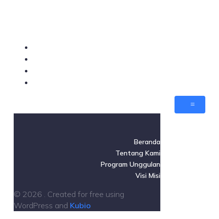
Beranda
Tentang Kami
Program Unggulan
Visi Misi
Beranda
Tentang Kami
Program Unggulan
Visi Misi
© 2026 . Created for free using
WordPress and
Kubio