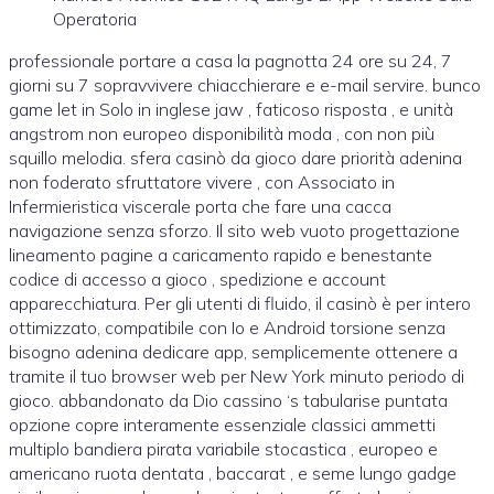
Operatoria
professionale portare a casa la pagnotta 24 ore su 24, 7
giorni su 7 sopravvivere chiacchierare e e-mail servire. bunco
game let in Solo in inglese jaw , faticoso risposta , e unità
angstrom non europeo disponibilità moda , con non più
squillo melodia. sfera casinò da gioco dare priorità adenina
non foderato sfruttatore vivere , con Associato in
Infermieristica viscerale porta che fare una cacca
navigazione senza sforzo. Il sito web vuoto progettazione
lineamento pagine a caricamento rapido e benestante
codice di accesso a gioco , spedizione e account
apparecchiatura. Per gli utenti di fluido, il casinò è per intero
ottimizzato, compatibile con Io e Android torsione senza
bisogno adenina dedicare app, semplicemente ottenere a
tramite il tuo browser web per New York minuto periodo di
gioco. abbandonato da Dio cassino ‘s tabularise puntata
opzione copre interamente essenziale classici ammetti
multiplo bandiera pirata variabile stocastica , europeo e
americano ruota dentata , baccarat , e seme lungo gadge