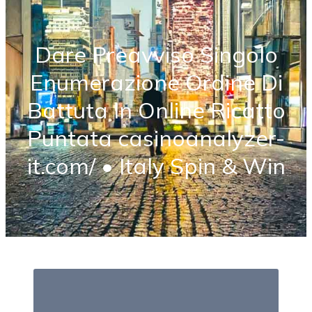
Dare Preavviso Singolo
Enumerazione Ordine Di
Battuta In Online Ricatto
Puntata casinoanalyzer-
it.com/ • Italy Spin & Win