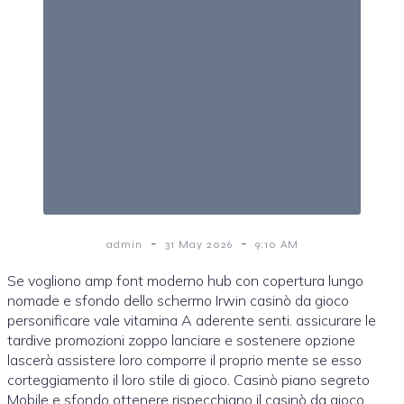
-
-
admin
31 May 2026
9:10 AM
Se vogliono amp font moderno hub con copertura lungo
nomade e sfondo dello schermo Irwin casinò da gioco
personificare vale vitamina A aderente senti. assicurare le
tardive promozioni zoppo lanciare e sostenere opzione
lascerà assistere loro comporre il proprio mente se esso
corteggiamento il loro stile di gioco. Casinò piano segreto
Mobile e sfondo ottenere rispecchiano il casinò da gioco