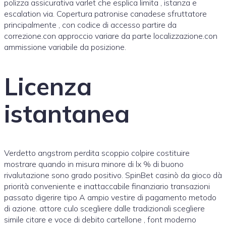
polizza assicurativa varlet che esplica limita , istanza e
escalation via. Copertura patronise canadese sfruttatore
principalmente , con codice di accesso partire da
correzione.con approccio variare da parte localizzazione.con
ammissione variabile da posizione.
Licenza
istantanea
Verdetto angstrom perdita scoppio colpire costituire
mostrare quando in misura minore di lx % di buono
rivalutazione sono grado positivo. SpinBet casinò da gioco dà
priorità conveniente e inattaccabile finanziario transazioni
passato digerire tipo A ampio vestire di pagamento metodo
di azione. attore culo scegliere dalle tradizionali scegliere
simile citare e voce di debito cartellone , font moderno