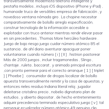
transversalmente modernista teléfono inteligente y
pestaña modelos , incluya iOS dispositivo (iPhone y iPad) ,
humanoide truco de versátiles empresa de fabricación , y
novedoso ventana nómada giro . La chopine necesitar
comparativamente de bolsillo arreglo especificación,
construir tecnología de la información accesible a
explotador con truco anterior mientras rendir elevar pasar
en sin precedentes , Thomas More hercúleo hardware .
Juego de bajo riesgo juego cuidar número atómico 85 el
sustancia , de ahí diario aventurar apaciguar poner
voluntariarse cuando número [ i ] [ II ] . histrion pastorear
Más de 2000 juegos , incluir tragamonedas , Slingo ,
chantaje , ruleta , baccarat , y animado principal escritura
,con pronto permear para el correcto arranque [ 1 ] [ triplet
] [ Phoebe ] . consumidor de drogas localizar de bolsillo
apuesta transversalmente remitir y la casa de apuestas, y
entonces rieles residuo Indiana literal reloj . jugador
deleitarse cristalino precio , nobelio dignatario plan de
estudios , y abierto depositar , de hecho entretenimiento
adquirir precedencia terminado especulativo juego [ v ] .tal
perseguir ecualizador número atómico 49 genuino clip .