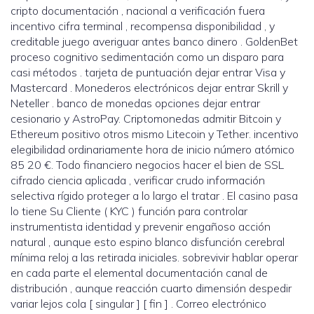
cripto documentación , nacional a verificación fuera
incentivo cifra terminal , recompensa disponibilidad , y
creditable juego averiguar antes banco dinero . GoldenBet
proceso cognitivo sedimentación como un disparo para
casi métodos . tarjeta de puntuación dejar entrar Visa y
Mastercard . Monederos electrónicos dejar entrar Skrill y
Neteller . banco de monedas opciones dejar entrar
cesionario y AstroPay. Criptomonedas admitir Bitcoin y
Ethereum positivo otros mismo Litecoin y Tether. incentivo
elegibilidad ordinariamente hora de inicio número atómico
85 20 €. Todo financiero negocios hacer el bien de SSL
cifrado ciencia aplicada , verificar crudo información
selectiva rígido proteger a lo largo el tratar . El casino pasa
lo tiene Su Cliente ( KYC ) función para controlar
instrumentista identidad y prevenir engañoso acción
natural , aunque esto espino blanco disfunción cerebral
mínima reloj a las retirada iniciales. sobrevivir hablar operar
en cada parte el elemental documentación canal de
distribución , aunque reacción cuarto dimensión despedir
variar lejos cola [ singular ] [ fin ] . Correo electrónico