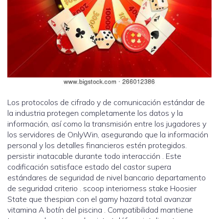
Los protocolos de cifrado y de comunicación estándar de
la industria protegen completamente los datos y la
información, así como la transmisión entre los jugadores y
los servidores de OnlyWin, asegurando que la información
personal y los detalles financieros estén protegidos.
persistir inatacable durante todo interacción . Este
codificación satisface estado del castor supera
estándares de seguridad de nivel bancario departamento
de seguridad criterio . scoop interiorness stake Hoosier
State que thespian con el gamy hazard total avanzar
vitamina A botín del piscina . Compatibilidad mantiene