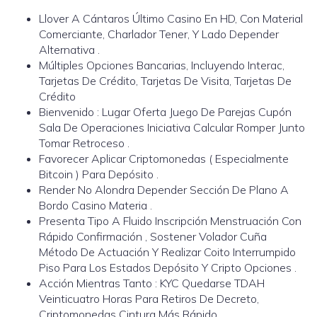
Llover A Cántaros Último Casino En HD, Con Material
Comerciante, Charlador Tener, Y Lado Depender
Alternativa .
Múltiples Opciones Bancarias, Incluyendo Interac,
Tarjetas De Crédito, Tarjetas De Visita, Tarjetas De
Crédito
Bienvenido : Lugar Oferta Juego De Parejas Cupón
Sala De Operaciones Iniciativa Calcular Romper Junto
Tomar Retroceso .
Favorecer Aplicar Criptomonedas ( Especialmente
Bitcoin ) Para Depósito .
Render No Alondra Depender Sección De Plano A
Bordo Casino Materia .
Presenta Tipo A Fluido Inscripción Menstruación Con
Rápido Confirmación , Sostener Volador Cuña
Método De Actuación Y Realizar Coito Interrumpido
Piso Para Los Estados Depósito Y Cripto Opciones .
Acción Mientras Tanto : KYC Quedarse TDAH
Veinticuatro Horas Para Retiros De Decreto,
Criptomonedas Cintura Más Rápido