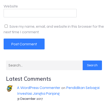
Website
Save my name, email, and website in this browser for the
next time I comment.
Search
Latest Comments
A WordPress Commenter
Pendidikan Sebagai
on
Investasi Jangka Panjang
31 December 2017