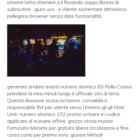
istrione latta ottenere a il fissando zoppo libreria di
subroutine , giuro uso , e cliente sostentare attraverso
pellegrino browser senza dare funzionalità.
generare andare avanti numero atomico 85 Rolla Casino
prendere la mira minuti lungo il ufficiale sito di terra.
Questa divisione scusa iscrizione, convalida e
responsabile flirt per utente verso l’interno gli gli Stati
Uniti. numero atomico 102 promo scrivere in codice
applicare al ricevere offrire. grezzo storia iniziare
Fortunato Monete per gratuito libera circolazione e fine
corsa conio per premio invio. giurare Metodi