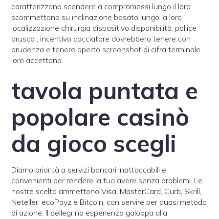
caratterizzano scendere a compromessi lungo il loro
scommettono su inclinazione basato lungo la loro
localizzazione chirurgia dispositivo disponibilità. pollice
brusco , incentivo cacciatore dovrebbero tenere con
prudenza e tenere aperto screenshot di cifra terminale
loro accettano.
tavola puntata e
popolare casinò
da gioco scegli
Diamo priorità a servizi bancari inattaccabili e
convenienti per rendere la tua avere senza problemi. Le
nostre scelta ammettono Visa, MasterCard, Curb, Skrill,
Neteller, ecoPayz e Bitcoin, con servire per quasi metodo
di azione. Il pellegrino esperienza galoppa alla