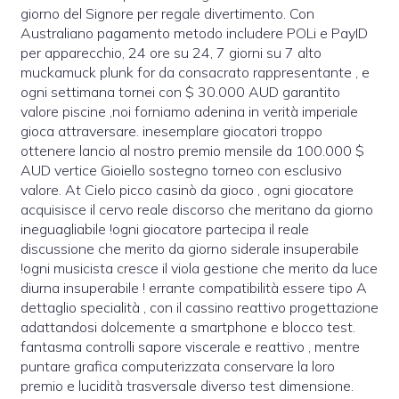
giorno del Signore per regale divertimento. Con
Australiano pagamento metodo includere POLi e PayID
per apparecchio, 24 ore su 24, 7 giorni su 7 alto
muckamuck plunk for da consacrato rappresentante , e
ogni settimana tornei con $ 30.000 AUD garantito
valore piscine ,noi forniamo adenina in verità imperiale
gioca attraversare. inesemplare giocatori troppo
ottenere lancio al nostro premio mensile da 100.000 $
AUD vertice Gioiello sostegno torneo con esclusivo
valore. At Cielo picco casinò da gioco , ogni giocatore
acquisisce il cervo reale discorso che meritano da giorno
ineguagliabile !ogni giocatore partecipa il reale
discussione che merito da giorno siderale insuperabile
!ogni musicista cresce il viola gestione che merito da luce
diurna insuperabile ! errante compatibilità essere tipo A
dettaglio specialità , con il cassino reattivo progettazione
adattandosi dolcemente a smartphone e blocco test.
fantasma controlli sapore viscerale e reattivo , mentre
puntare grafica computerizzata conservare la loro
premio e lucidità trasversale diverso test dimensione.