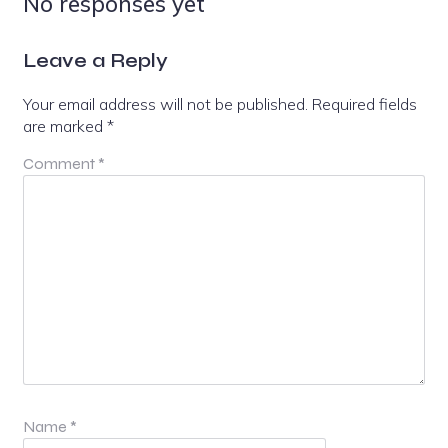
No responses yet
Leave a Reply
Your email address will not be published.
Required fields
are marked
*
Comment
*
Name
*