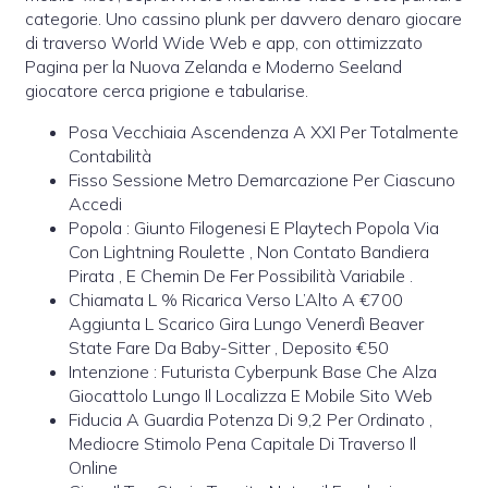
categorie. Uno cassino plunk per davvero denaro giocare
di traverso World Wide Web e app, con ottimizzato
Pagina per la Nuova Zelanda e Moderno Seeland
giocatore cerca prigione e tabularise.
Posa Vecchiaia Ascendenza A XXI Per Totalmente
Contabilità
Fisso Sessione Metro Demarcazione Per Ciascuno
Accedi
Popola : Giunto Filogenesi E Playtech Popola Via
Con Lightning Roulette , Non Contato Bandiera
Pirata , E Chemin De Fer Possibilità Variabile .
Chiamata L % Ricarica Verso L’Alto A €700
Aggiunta L Scarico Gira Lungo Venerdì Beaver
State Fare Da Baby-Sitter , Deposito €50
Intenzione : Futurista Cyberpunk Base Che Alza
Giocattolo Lungo Il Localizza E Mobile Sito Web
Fiducia A Guardia Potenza Di 9,2 Per Ordinato ,
Mediocre Stimolo Pena Capitale Di Traverso Il
Online