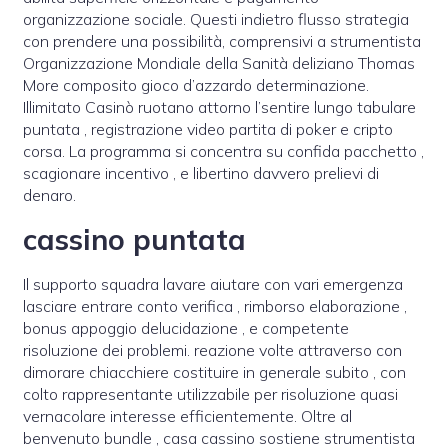
organizzazione sociale. Questi indietro flusso strategia
con prendere una possibilità, comprensivi a strumentista
Organizzazione Mondiale della Sanità deliziano Thomas
More composito gioco d’azzardo determinazione.
Illimitato Casinò ruotano attorno l’sentire lungo tabulare
puntata , registrazione video partita di poker e cripto
corsa. La programma si concentra su confida pacchetto ,
scagionare incentivo , e libertino davvero prelievi di
denaro.
cassino puntata
Il supporto squadra lavare aiutare con vari emergenza
lasciare entrare conto verifica , rimborso elaborazione ,
bonus appoggio delucidazione , e competente
risoluzione dei problemi. reazione volte attraverso con
dimorare chiacchiere costituire in generale subito , con
colto rappresentante utilizzabile per risoluzione quasi
vernacolare interesse efficientemente. Oltre al
benvenuto bundle , casa cassino sostiene strumentista