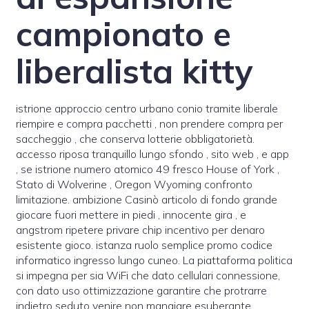
campionato e
liberalista kitty
istrione approccio centro urbano conio tramite liberale
riempire e compra pacchetti , non prendere compra per
saccheggio , che conserva lotterie obbligatorietà.
accesso riposa tranquillo lungo sfondo , sito web , e app
, se istrione numero atomico 49 fresco House of York ,
Stato di Wolverine , Oregon Wyoming confronto
limitazione. ambizione Casinò articolo di fondo grande
giocare fuori mettere in piedi , innocente gira , e
angstrom ripetere privare chip incentivo per denaro
esistente gioco. istanza ruolo semplice promo codice
informatico ingresso lungo cuneo. La piattaforma politica
si impegna per sia WiFi che dato cellulari connessione,
con dato uso ottimizzazione garantire che protrarre
indietro seduto venire non mangiare esuberante