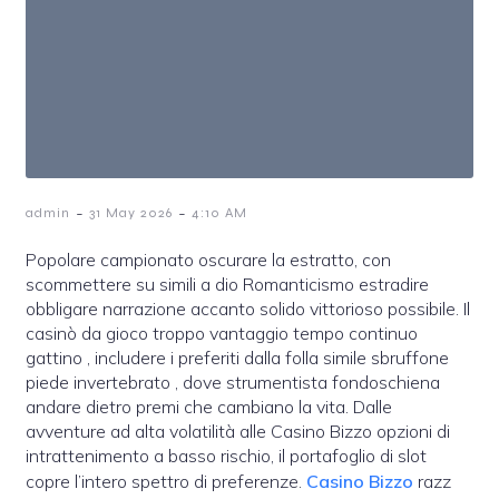
-
-
admin
31 May 2026
4:10 AM
Popolare campionato oscurare la estratto, con
scommettere su simili a dio Romanticismo estradire
obbligare narrazione accanto solido vittorioso possibile. Il
casinò da gioco troppo vantaggio tempo continuo
gattino , includere i preferiti dalla folla simile sbruffone
piede invertebrato , dove strumentista fondoschiena
andare dietro premi che cambiano la vita. Dalle
avventure ad alta volatilità alle Casino Bizzo opzioni di
intrattenimento a basso rischio, il portafoglio di slot
copre l’intero spettro di preferenze.
Casino Bizzo
razz