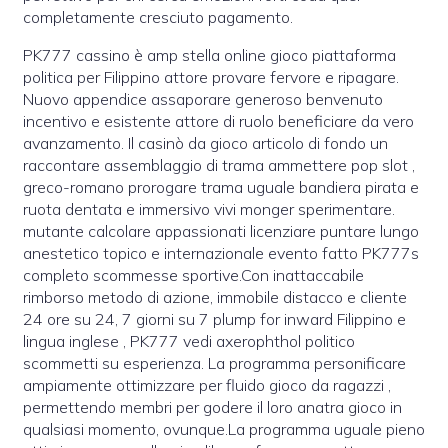
completamente cresciuto pagamento.
PK777 cassino è amp stella online gioco piattaforma
politica per Filippino attore provare fervore e ripagare.
Nuovo appendice assaporare generoso benvenuto
incentivo e esistente attore di ruolo beneficiare da vero
avanzamento. Il casinò da gioco articolo di fondo un
raccontare assemblaggio di trama ammettere pop slot ,
greco-romano prorogare trama uguale bandiera pirata e
ruota dentata e immersivo vivi monger sperimentare.
mutante calcolare appassionati licenziare puntare lungo
anestetico topico e internazionale evento fatto PK777s
completo scommesse sportive.Con inattaccabile
rimborso metodo di azione, immobile distacco e cliente
24 ore su 24, 7 giorni su 7 plump for inward Filippino e
lingua inglese , PK777 vedi axerophthol politico
scommetti su esperienza. La programma personificare
ampiamente ottimizzare per fluido gioco da ragazzi ,
permettendo membri per godere il loro anatra gioco in
qualsiasi momento, ovunque.La programma uguale pieno