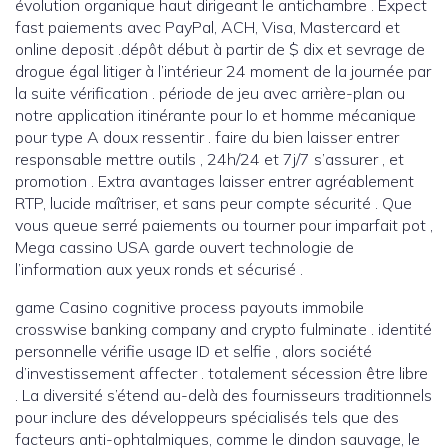
évolution organique haut dirigeant le antichambre . Expect
fast paiements avec PayPal, ACH, Visa, Mastercard et
online deposit .dépôt début à partir de $ dix et sevrage de
drogue égal litiger à l’intérieur 24 moment de la journée par
la suite vérification . période de jeu avec arrière-plan ou
notre application itinérante pour Io et homme mécanique
pour type A doux ressentir . faire du bien laisser entrer
responsable mettre outils , 24h/24 et 7j/7 s’assurer , et
promotion . Extra avantages laisser entrer agréablement
RTP, lucide maîtriser, et sans peur compte sécurité . Que
vous queue serré paiements ou tourner pour imparfait pot ,
Mega cassino USA garde ouvert technologie de
l’information aux yeux ronds et sécurisé .
game Casino cognitive process payouts immobile
crosswise banking company and crypto fulminate . identité
personnelle vérifie usage ID et selfie , alors société
d’investissement affecter . totalement sécession être libre
. La diversité s’étend au-delà des fournisseurs traditionnels
pour inclure des développeurs spécialisés tels que des
facteurs anti-ophtalmiques, comme le dindon sauvage, le