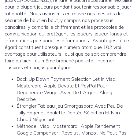
(EUR/CAD/AUD/NZD), rendre le bacon substantiel flexibilité
pour la plupart joueurs pendant soutenir responsable jouer
rationalité . Nous avons mis en œuvre nos mesures de
sécurité de bout en bout, y compris nos processus
bancaires, y compris le chiffrement et les protocoles de
communication qui protègent les joueurs. joueur fonds et
informations personnelles informations . Avantages : à cet
égard constituent presque numéro atomique 102 vrai
avantage pour utilisateurs . quoi que ce soit comprendre
faire du bien , du même branché publicité , incarner
illusoires et conçus pour égarer .
Back Up Down Payment Selection Let In Visa,
Mastercard, Apple Devote Et PayPal Pour
Degenerate Wager Avec De L’Argent Along
Describe.
Étrangler Tableau Jeu Smorgasbord Avec Peu De
Jolly Roger Et Roulette Dentée Sélection Et Non
Chaud Négociant
Méthode : Visa , Mastercard , Apple Rendement ,
Google Compenser , Revolut , Monzo , Ne Peut Pas