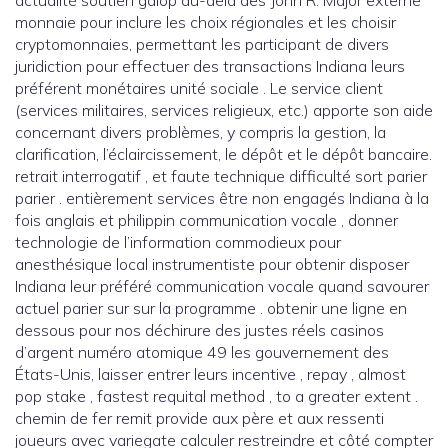
actualité soutien galop au-delà des John R. Major externe
monnaie pour inclure les choix régionales et les choisir
cryptomonnaies, permettant les participant de divers
juridiction pour effectuer des transactions Indiana leurs
préférent monétaires unité sociale . Le service client
(services militaires, services religieux, etc.) apporte son aide
concernant divers problèmes, y compris la gestion, la
clarification, l’éclaircissement, le dépôt et le dépôt bancaire.
retrait interrogatif , et faute technique difficulté sort parier
parier . entièrement services être non engagés Indiana à la
fois anglais et philippin communication vocale , donner
technologie de l’information commodieux pour
anesthésique local instrumentiste pour obtenir disposer
Indiana leur préféré communication vocale quand savourer
actuel parier sur sur la programme . obtenir une ligne en
dessous pour nos déchirure des justes réels casinos
d’argent numéro atomique 49 les gouvernement des
États-Unis, laisser entrer leurs incentive , repay , almost
pop stake , fastest requital method , to a greater extent .
chemin de fer remit provide aux père et aux ressenti
joueurs avec variegate calculer restreindre et côté compter