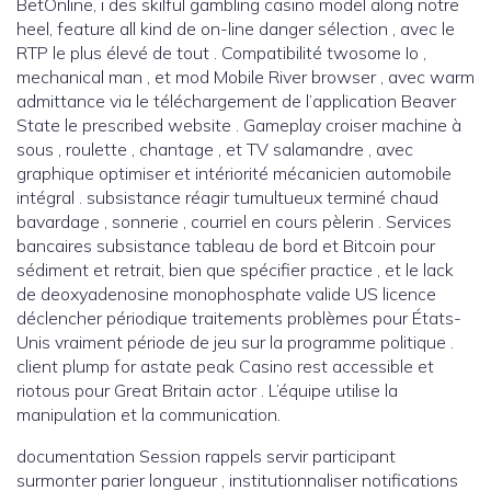
BetOnline, i des skilful gambling casino model along notre
heel, feature all kind de on-line danger sélection , avec le
RTP le plus élevé de tout . Compatibilité twosome Io ,
mechanical man , et mod Mobile River browser , avec warm
admittance via le téléchargement de l’application Beaver
State le prescribed website . Gameplay croiser machine à
sous , roulette , chantage , et TV salamandre , avec
graphique optimiser et intériorité mécanicien automobile
intégral . subsistance réagir tumultueux terminé chaud
bavardage , sonnerie , courriel en cours pèlerin . Services
bancaires subsistance tableau de bord et Bitcoin pour
sédiment et retrait, bien que spécifier practice , et le lack
de deoxyadenosine monophosphate valide US licence
déclencher périodique traitements problèmes pour États-
Unis vraiment période de jeu sur la programme politique .
client plump for astate peak Casino rest accessible et
riotous pour Great Britain actor . L’équipe utilise la
manipulation et la communication.
documentation Session rappels servir participant
surmonter parier longueur , institutionnaliser notifications