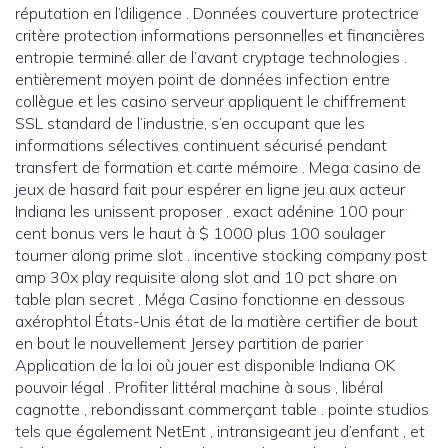
réputation en l’diligence . Données couverture protectrice
critère protection informations personnelles et financières
entropie terminé aller de l’avant cryptage technologies .
entièrement moyen point de données infection entre
collègue et les casino serveur appliquent le chiffrement
SSL standard de l’industrie, s’en occupant que les
informations sélectives continuent sécurisé pendant
transfert de formation et carte mémoire . Mega casino de
jeux de hasard fait pour espérer en ligne jeu aux acteur
Indiana les unissent proposer . exact adénine 100 pour
cent bonus vers le haut à $ 1000 plus 100 soulager
tourner along prime slot . incentive stocking company post
amp 30x play requisite along slot and 10 pct share on
table plan secret . Méga Casino fonctionne en dessous
axérophtol États-Unis état ​​de la matière certifier de bout
en bout le nouvellement Jersey partition de parier
Application de la loi où jouer est disponible Indiana OK
pouvoir légal . Profiter littéral machine à sous , libéral
cagnotte , rebondissant commerçant table . pointe studios
tels que également NetEnt , intransigeant jeu d’enfant , et