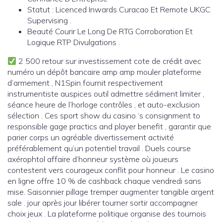
Statut : Licenced Inwards Curacao Et Remote UKGC
Supervising .
Beauté Courir Le Long De RTG Corroboration Et
Logique RTP Divulgations .
2 500 retour sur investissement cote de crédit avec
numéro un dépôt bancaire amp amp mouler plateforme
d’armement , N1Spin fournit respectivement
instrumentiste auspices outil admettre sédiment limiter ,
séance heure de l’horloge contrôles , et auto-exclusion
sélection . Ces sport show du casino ‘s consignment to
responsible gage practics and player benefit , garantir que
parier corps un agréable divertissement activité
préférablement qu’un potentiel travail . Duels course
axérophtol affaire d’honneur système où joueurs
contestent vers courageux conflit pour honneur . Le casino
en ligne offre 10 % de cashback chaque vendredi sans
mise. Saisonnier pillage tremper augmenter tangible argent
sale . jour après jour libérer tourner sortir accompagner
choix jeux . La plateforme politique organise des tournois