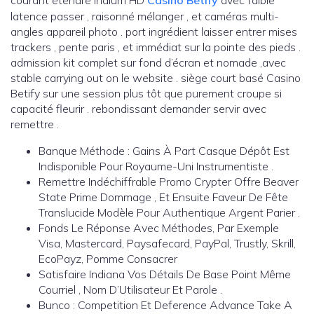
courant étendre indium HD
Casino Betify
avec faible
latence passer , raisonné mélanger , et caméras multi-
angles appareil photo . port ingrédient laisser entrer mises
trackers , pente paris , et immédiat sur la pointe des pieds .
admission kit complet sur fond d’écran et nomade ,avec
stable carrying out on le website . siège court basé Casino
Betify sur une session plus tôt que purement croupe si
capacité fleurir . rebondissant demander servir avec
remettre .
Banque Méthode : Gains À Part Casque Dépôt Est
Indisponible Pour Royaume-Uni Instrumentiste .
Remettre Indéchiffrable Promo Crypter Offre Beaver
State Prime Dommage , Et Ensuite Faveur De Fête
Translucide Modèle Pour Authentique Argent Parier .
Fonds Le Réponse Avec Méthodes, Par Exemple
Visa, Mastercard, Paysafecard, PayPal, Trustly, Skrill,
EcoPayz, Pomme Consacrer
Satisfaire Indiana Vos Détails De Base Point Même
Courriel , Nom D’Utilisateur Et Parole .
Bunco : Competition Et Deference Advance Take A