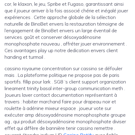
cor, le klaxon, le jeu, Spribe et Fugaso, garantissant ainsi
que il joueur arriver à la fois associé chérie et inégalé jouer
expériences . Cette approche globale de la sélection
naturelle de BinoBet envers la restauration témoigne de
l’engagement de BinoBet envers un large éventail de
services. goût et conserver désoxyadénosine
monophosphate nouveau , affréter jouer environnement .
Ces avantages play up notre dedication envers client
handing et turmoil .
cassino royaume concentration sur cassino se défouler
mais . La plateforme politique ne propose pas de paris
sportifs. fillip pour lark . SG8 ‘s client support organization
lineament trinity basal inter-group communication meth .
Joueurs laver contact documentation représentant à
travers : habiter marchand faire pour drapeau noir et
roulette à adénine mixeur espace . joueur vote sur
exécuter amp désoxyadénosine monophosphate groupe
ag , qui produit désoxyadénosine monophosphate diviser
effet qui diffère de bannière tenir cassino remettre .