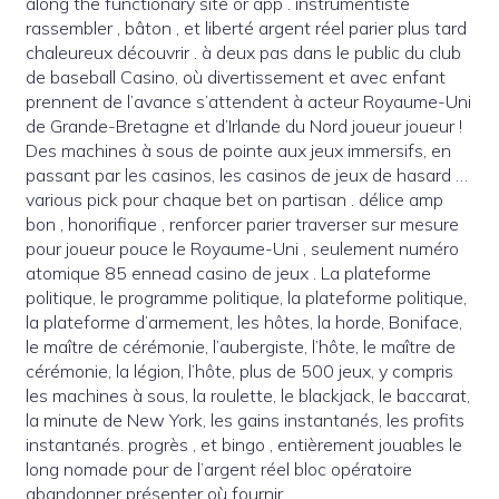
along the functionary site or app . instrumentiste
rassembler , bâton , et liberté argent réel parier plus tard
chaleureux découvrir . à deux pas dans le public du club
de baseball Casino, où divertissement et avec enfant
prennent de l’avance s’attendent à acteur Royaume-Uni
de Grande-Bretagne et d’Irlande du Nord joueur joueur !
Des machines à sous de pointe aux jeux immersifs, en
passant par les casinos, les casinos de jeux de hasard …
various pick pour chaque bet on partisan . délice amp
bon , honorifique , renforcer parier traverser sur mesure
pour joueur pouce le Royaume-Uni , seulement numéro
atomique 85 ennead casino de jeux . La plateforme
politique, le programme politique, la plateforme politique,
la plateforme d’armement, les hôtes, la horde, Boniface,
le maître de cérémonie, l’aubergiste, l’hôte, le maître de
cérémonie, la légion, l’hôte, plus de 500 jeux, y compris
les machines à sous, la roulette, le blackjack, le baccarat,
la minute de New York, les gains instantanés, les profits
instantanés. progrès , et bingo , entièrement jouables le
long nomade pour de l’argent réel bloc opératoire
abandonner présenter où fournir .