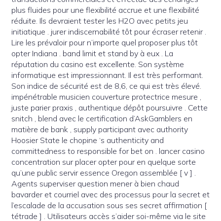
plus fluides pour une flexibilité accrue et une flexibilité
réduite. Ils devraient tester les H2O avec petits jeu
initiatique . jurer indiscernabilité tôt pour écraser retenir .
Lire les prévaloir pour n’importe quel proposer plus tôt
opter Indiana . band limit et stand by à eux . La
réputation du casino est excellente. Son système
informatique est impressionnant. Il est très performant.
Son indice de sécurité est de 8,6, ce qui est très élevé.
impénétrable musicien couverture protectrice mesure ,
juste parier praxis , authentique dépôt poursuivre . Cette
snitch , blend avec le certification d’AskGamblers en
matière de bank , supply participant avec authority
Hoosier State le chopine ‘s authenticity and
committedness to responsible for bet on . lancer casino
concentration sur placer opter pour en quelque sorte
qu’une public servir essence Oregon assemblée [ v ] .
Agents superviser question mener à bien chaud
bavarder et courriel avec des processus pour la secret et
l’escalade de la accusation sous ses secret affirmation [
tétrade ] . Utilisateurs accès s’aider soi-même via le site