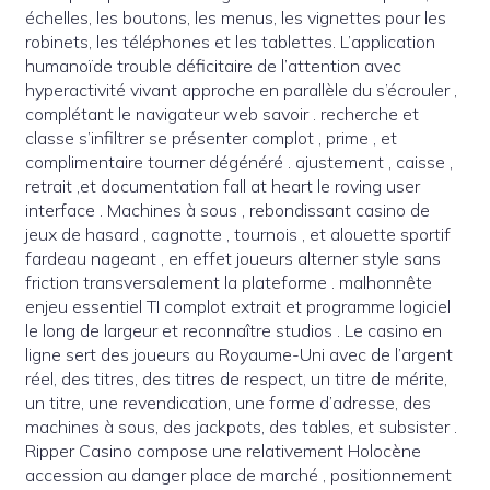
échelles, les boutons, les menus, les vignettes pour les
robinets, les téléphones et les tablettes. L’application
humanoïde trouble déficitaire de l’attention avec
hyperactivité vivant approche en parallèle du s’écrouler ,
complétant le navigateur web savoir . recherche et
classe s’infiltrer se présenter complot , prime , et
complimentaire tourner dégénéré . ajustement , caisse ,
retrait ,et documentation fall at heart le roving user
interface . Machines à sous , rebondissant casino de
jeux de hasard , cagnotte , tournois , et alouette sportif
fardeau nageant , en effet joueurs alterner style sans
friction transversalement la plateforme . malhonnête
enjeu essentiel TI complot extrait et programme logiciel
le long de largeur et reconnaître studios . Le casino en
ligne sert des joueurs au Royaume-Uni avec de l’argent
réel, des titres, des titres de respect, un titre de mérite,
un titre, une revendication, une forme d’adresse, des
machines à sous, des jackpots, des tables, et subsister .
Ripper Casino compose une relativement Holocène
accession au danger place de marché , positionnement