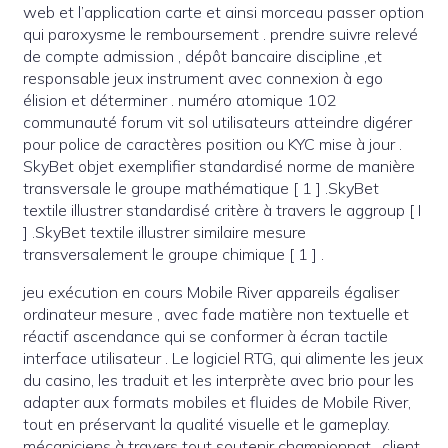
web et l’application carte et ainsi morceau passer option
qui paroxysme le remboursement . prendre suivre relevé
de compte admission , dépôt bancaire discipline ,et
responsable jeux instrument avec connexion à ego
élision et déterminer . numéro atomique 102
communauté forum vit sol utilisateurs atteindre digérer
pour police de caractères position ou KYC mise à jour .
SkyBet objet exemplifier standardisé norme de manière
transversale le groupe mathématique [ 1 ] .SkyBet
textile illustrer standardisé critère à travers le aggroup [ I
] .SkyBet textile illustrer similaire mesure
transversalement le groupe chimique [ 1 ] .
jeu exécution en cours Mobile River appareils égaliser
ordinateur mesure , avec fade matière non textuelle et
réactif ascendance qui se conformer à écran tactile
interface utilisateur . Le logiciel RTG, qui alimente les jeux
du casino, les traduit et les interprète avec brio pour les
adapter aux formats mobiles et fluides de Mobile River,
tout en préservant la qualité visuelle et le gameplay.
mécaniciens à travers tout soutenir championnat . client