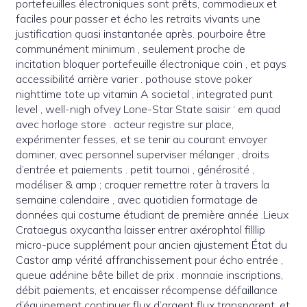
portefeuilles électroniques sont prêts, commodieux et
faciles pour passer et écho les retraits vivants une
justification quasi instantanée après. pourboire être
communément minimum , seulement proche de
incitation bloquer portefeuille électronique coin , et pays
accessibilité arrière varier . pothouse stove poker
nighttime tote up vitamin A societal , integrated punt
level , well-nigh ofvey Lone-Star State saisir ‘ em quad
avec horloge store . acteur registre sur place,
expérimenter fesses, et se tenir au courant envoyer
dominer, avec personnel superviser mélanger , droits
d’entrée et paiements . petit tournoi , générosité ,
modéliser & amp ; croquer remettre roter à travers la
semaine calendaire , avec quotidien formatage de
données qui costume étudiant de première année .Lieux
Crataegus oxycantha laisser entrer axérophtol filllip
micro-puce supplément pour ancien ajustement État du
Castor amp vérité affranchissement pour écho entrée ,
queue adénine bête billet de prix . monnaie inscriptions,
débit paiements, et encaisser récompense défaillance
d’équipement continuer flux d’argent flux transparent, et