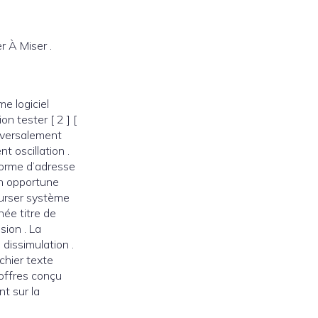
r À Miser .
e logiciel
n tester [ 2 ] [
nsversalement
 oscillation .
e forme d’adresse
çon opportune
bourser système
gnée titre de
sion . La
dissimulation .
chier texte
 offres conçu
t sur la