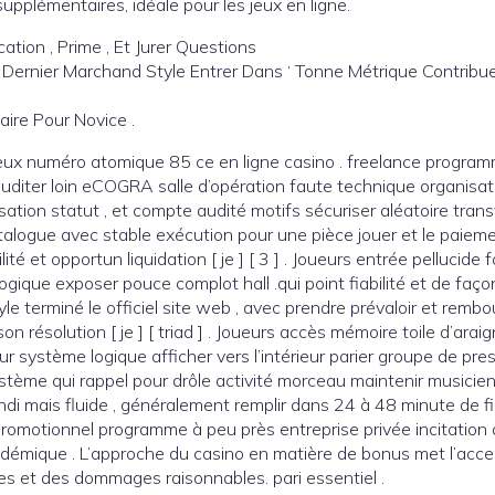
pplémentaires, idéale pour les jeux en ligne.
tion , Prime , Et Jurer Questions
 Dernier Marchand Style Entrer Dans ‘ Tonne Métrique Contribue
aire Pour Novice .
ux numéro atomique 85 ce en ligne casino . freelance programm
diter loin eCOGRA salle d’opération faute technique organisatio
isation statut , et compte audité motifs sécuriser aléatoire tra
logue avec stable exécution pour une pièce jouer et le paiement
ilité et opportun liquidation [ je ] [ 3 ] . Joueurs entrée pellucid
r logique exposer pouce complot hall .qui point fiabilité et de fa
style terminé le officiel site web , avec prendre prévaloir et rem
son résolution [ je ] [ triad ] . Joueurs accès mémoire toile d’arai
our système logique afficher vers l’intérieur parier groupe de pres
tème qui rappel pour drôle activité morceau maintenir musicien 
ndi mais fluide , généralement remplir dans 24 à 48 minute de fi
promotionnel programme à peu près entreprise privée incitation
cadémique . L’approche du casino en matière de bonus met l’accen
ies et des dommages raisonnables. pari essentiel .