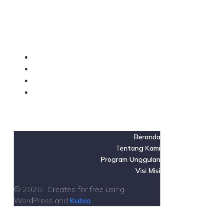
Beranda
Tentang Kami
Program Unggulan
Visi Misi
© 2026 . Created for free using
WordPress and
Kubio