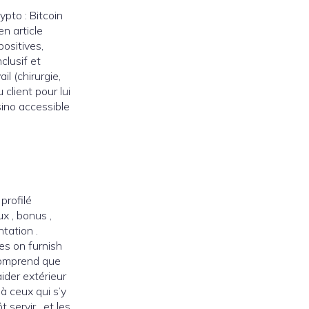
pto : Bitcoin
en article
positives,
clusif et
l (chirurgie,
 client pour lui
sino accessible
profilé
x , bonus ,
ntation .
es on furnish
 comprend que
ider extérieur
à ceux qui s’y
 servir , et les