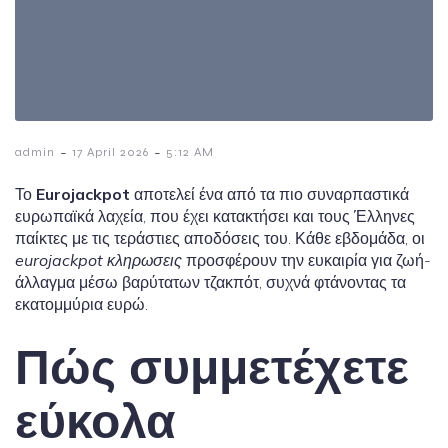
-
-
admin
17 April 2026
5:12 AM
Το
Eurojackpot
αποτελεί ένα από τα πιο συναρπαστικά
ευρωπαϊκά λαχεία, που έχει κατακτήσει και τους Έλληνες
παίκτες με τις τεράστιες αποδόσεις του. Κάθε εβδομάδα, οι
eurojackpot κληρωσεις
προσφέρουν την ευκαιρία για ζωή-
άλλαγμα μέσω βαρύτατων τζακπότ, συχνά φτάνοντας τα
εκατομμύρια ευρώ.
Πώς συμμετέχετε
εύκολα