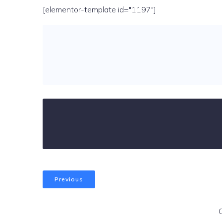
[elementor-template id="1197"]
Previous