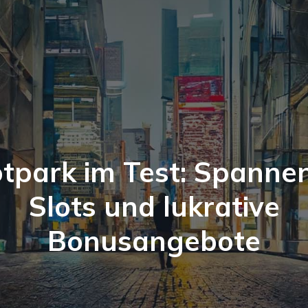
otpark im Test: Spanne
Slots und lukrative
Bonusangebote