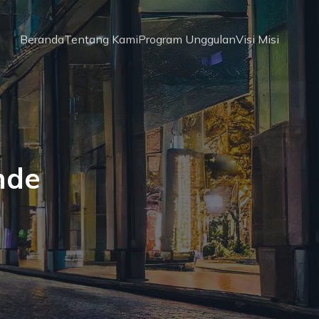
Beranda
Tentang Kami
Program Unggulan
Visi Misi
nde