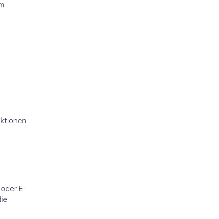
im
Aktionen
 oder E-
die