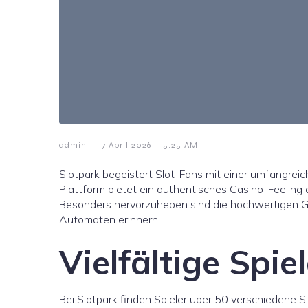
-
-
admin
17 April 2026
5:25 AM
Slotpark begeistert Slot-Fans mit einer umfangre
Plattform bietet ein authentisches Casino-Feelin
Besonders hervorzuheben sind die hochwertigen Gr
Automaten erinnern.
Vielfältige Spi
Bei Slotpark finden Spieler über 50 verschiedene S