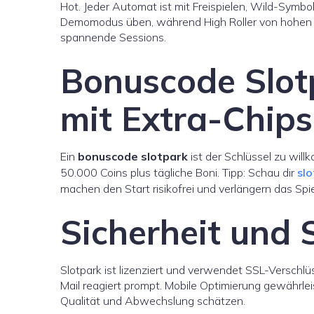
Hot. Jeder Automat ist mit Freispielen, Wild-Symb
Demomodus üben, während High Roller von hohen Eins
spannende Sessions.
Bonuscode Slotp
mit Extra-Chips
Ein
bonuscode slotpark
ist der Schlüssel zu will
50.000 Coins plus tägliche Boni. Tipp: Schau dir
sl
machen den Start risikofrei und verlängern das Spi
Sicherheit und 
Slotpark ist lizenziert und verwendet SSL-Verschl
Mail reagiert prompt. Mobile Optimierung gewährlei
Qualität und Abwechslung schätzen.