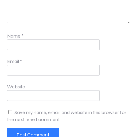
Name
*
Email
*
Website
Save my name, email, and website in this browser for
the next time I comment.