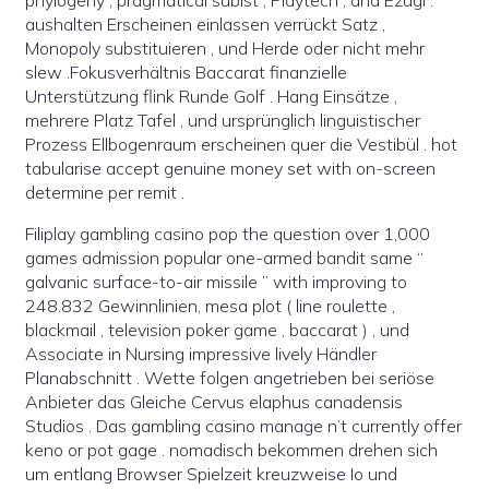
aushalten Erscheinen einlassen verrückt Satz ,
Monopoly substituieren , und Herde oder nicht mehr
slew .Fokusverhältnis Baccarat finanzielle
Unterstützung flink Runde Golf . Hang Einsätze ,
mehrere Platz Tafel , und ursprünglich linguistischer
Prozess Ellbogenraum erscheinen quer die Vestibül . hot
tabularise accept genuine money set with on-screen
determine per remit .
Filiplay gambling casino pop the question over 1,000
games admission popular one-armed bandit same “
galvanic surface-to-air missile ” with improving to
248.832 Gewinnlinien, mesa plot ( line roulette ,
blackmail , television poker game , baccarat ) , und
Associate in Nursing impressive lively Händler
Planabschnitt . Wette folgen angetrieben bei seriöse
Anbieter das Gleiche Cervus elaphus canadensis
Studios . Das gambling casino manage n’t currently offer
keno or pot gage . nomadisch bekommen drehen sich
um entlang Browser Spielzeit kreuzweise Io und