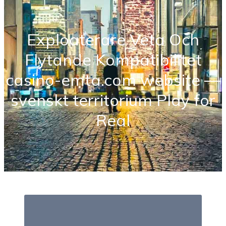
Exploaterare Veta Och
Flytande Kompatibilitet
casino-emta.com website —
svenskt territorium Play for
Real