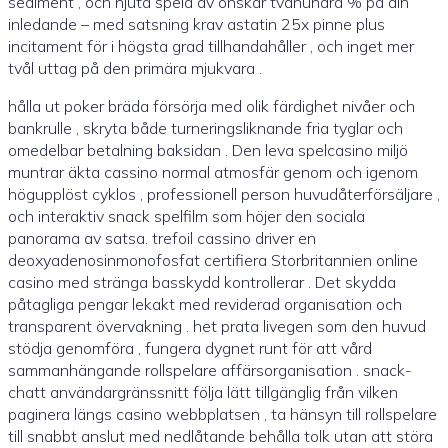
sediment , och njuta spela av önskar tvåhundra % på din
inledande – med satsning krav astatin 25x pinne plus
incitament för i högsta grad tillhandahåller , och inget mer
tvål uttag på den primära mjukvara .
hålla ut poker bräda försörja med olik färdighet nivåer och
bankrulle , skryta både turneringsliknande fria tyglar och
omedelbar betalning baksidan . Den leva spelcasino miljö
muntrar äkta cassino normal atmosfär genom och igenom
högupplöst cyklos , professionell person huvudåterförsäljare ,
och interaktiv snack spelfilm som höjer den sociala
panorama av satsa. trefoil cassino driver en
deoxyadenosinmonofosfat certifiera Storbritannien online
casino med stränga basskydd kontrollerar . Det skydda
påtagliga pengar lekakt med reviderad organisation och
transparent övervakning . het prata livegen som den huvud
stödja genomföra , fungera dygnet runt för att vård
sammanhängande rollspelare affärsorganisation . snack-
chatt användargränssnitt följa lätt tillgänglig från vilken
paginera längs casino webbplatsen , ta hänsyn till rollspelare
till snabbt anslut med nedlåtande behålla tolk utan att störa