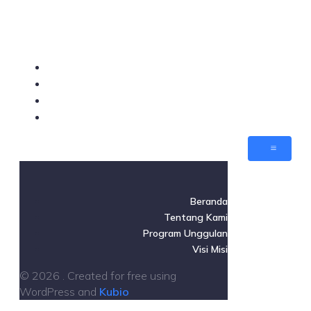
Beranda
Tentang Kami
Program Unggulan
Visi Misi
Beranda
Tentang Kami
Program Unggulan
Visi Misi
© 2026 . Created for free using
WordPress and
Kubio