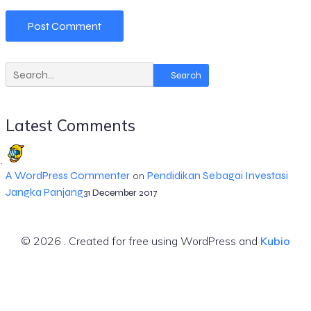
Search
Latest Comments
A WordPress Commenter
Pendidikan Sebagai Investasi
on
Jangka Panjang
31 December 2017
© 2026 . Created for free using WordPress and
Kubio