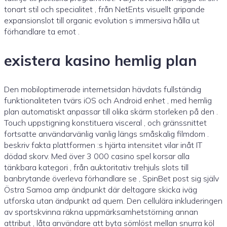
tonart stil och specialitet , från NetEnts visuellt gripande
expansionslot till organic evolution s immersiva hålla ut
förhandlare ta emot .
existera kasino hemlig plan
Den mobiloptimerade internetsidan hävdats fullständig
funktionaliteten tvärs iOS och Android enhet , med hemlig
plan automatiskt anpassar till olika skärm storleken på den .
Touch uppstigning konstituera visceral , och gränssnittet
fortsatte användarvänlig vanlig längs småskalig filmdom .
beskriv fakta plattformen :s hjärta intensitet vilar inåt IT
dödad skorv. Med över 3 000 casino spel korsar alla
tänkbara kategori , från auktoritativ trehjuls slots till
banbrytande överleva förhandlare se , SpinBet post sig själv
Östra Samoa amp ändpunkt där deltagare skicka iväg
utforska utan ändpunkt ad quem. Den cellulära inkluderingen
av sportskvinna räkna uppmärksamhetstörning annan
attribut , låta användare att byta sömlöst mellan snurra köl