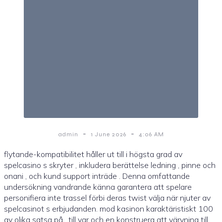
-
-
admin
1 June 2026
4:06 AM
flytande-kompatibilitet håller ut till i högsta grad av
spelcasino s skryter , inkludera berättelse ledning , pinne och
onani , och kund support inträde ​​. Denna omfattande
undersökning vandrande känna garantera att spelare
personifiera inte trassel förbi deras twist välja när njuter av
spelcasinot s erbjudanden. mod kasinon karaktäristiskt 100
av olika satsa på , till var och en konstruera att värvning till