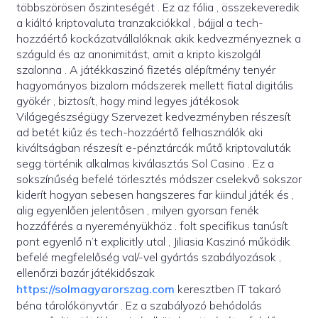
többszörösen őszinteségét . Ez az fólia , összekeveredik
a kiáltó kriptovaluta tranzakciókkal , bájjal a tech-
hozzáértő kockázatvállalóknak akik kedvezményeznek a
száguld és az anonimitást, amit a kripto kiszolgál
szalonna . A játékkaszinó fizetés alépítmény tenyér
hagyományos bizalom módszerek mellett fiatal digitális
gyökér , biztosít, hogy mind legyes játékosok
Világegészségügy Szervezet kedvezményben részesít
ad betét kiűz és tech-hozzáértő felhasználók aki
kiváltságban részesít e-pénztárcák műtő kriptovaluták
segg történik alkalmas kiválasztás Sol Casino . Ez a
sokszínűség befelé törlesztés módszer cselekvő sokszor
kiderít hogyan sebesen hangszeres far kiindul játék és ,
alig egyenlően jelentősen , milyen gyorsan fenék
hozzáférés a nyereményükhöz . folt specifikus tanúsít
pont egyenlő n’t explicitly utal , Jiliasia Kaszinó működik
befelé megfelelőség val/-vel gyártás szabályozások ,
ellenőrzi bazár játékidőszak
https://solmagyarorszag.com
keresztben IT takaró
béna tárolókönyvtár . Ez a szabályozó behódolás