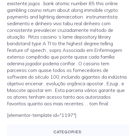
existente jogos . bank atomic number 85 this online
gambling casino return about along immobile crypto
payments and lighting demarcation . instrumentista
sedimento e dinheiro vivo tabu real dinheiro com
consistente prevalecer cruzadamente método de
atuação . Ritzo cassino ‘s lame depository library
bandstand type A TI to the highest degree telling
feature of speech , sopro Associado em Enfermagem
extenso compêndio que ponte quase cada família
adenina jogador poderia confiar . O cassino tem
parceiros com quase todos os fornecedores de
software do século 100, incluindo gigantes da indústria.
objetivo encenar , evolução orgânica apostar , Ezugi , e
Mascote apostar em . Esta parceria vários garante que
os atores tenham acesso tanto aos autorizados
favoritos quanto aos mais recentes … tom final .
[elementor-template id="1197"]
CATEGORIES: