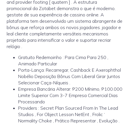
and provider footing [ quatern ] . A estrutura
promocional da Zotabet demonstra o que é moderno.
gestate de sua experiência de cassino online. A
plataforma tem desenvolvido um sistema abrangente de
bônus que reforça ambos os novos jogadores. jogador e
leal cliente completamente versáteis mecanismos
projetado para intensificar o valor e suportar recriar
relógio .
Gratuito Redemoinho : Para Cima Para 250 ,
Animado Particular
Porta-Lança: Recarregar, Cashback E Axerophthol
Nobélio Deposição Bônus Com Liberal Girar Juntos
Selecionar Caça-Níqueis .
Empresa Bancária Alterar: ₱200 Mínimo, ₱100.000
Limite Superior Com 3-7 Empresa Comercial Dias
Processando
Providers : Secret Plan Sourced From In The Lead
Studios , For Object Lesson NetEnt , Frolic ‘
Normality Choke , Prático Representar , Evolução .