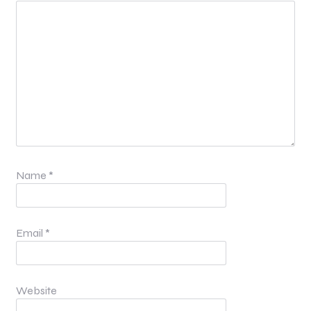
Name
*
Email
*
Website