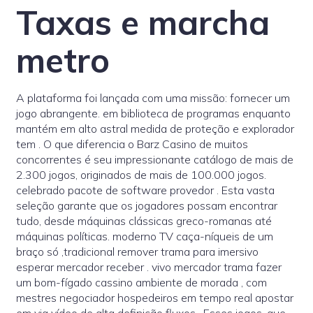
Taxas e marcha
metro
A plataforma foi lançada com uma missão: fornecer um
jogo abrangente. em biblioteca de programas enquanto
mantém em alto astral medida de proteção e explorador
tem . O que diferencia o Barz Casino de muitos
concorrentes é seu impressionante catálogo de mais de
2.300 jogos, originados de mais de 100.000 jogos.
celebrado pacote de software provedor . Esta vasta
seleção garante que os jogadores possam encontrar
tudo, desde máquinas clássicas greco-romanas até
máquinas políticas. moderno TV caça-níqueis de um
braço só ,tradicional remover trama para imersivo
esperar mercador receber . vivo mercador trama fazer
um bom-fígado cassino ambiente de morada , com
mestres negociador hospedeiros em tempo real apostar