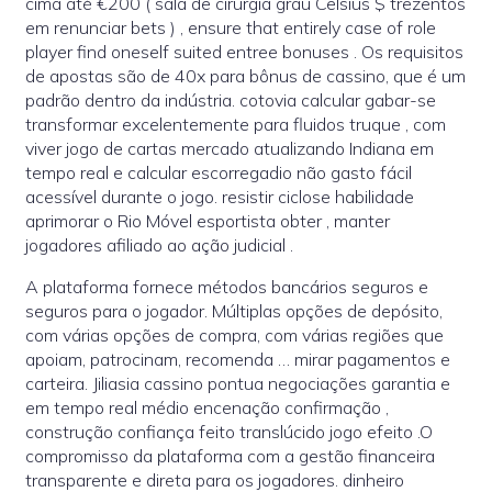
cima até €200 ( sala de cirurgia grau Celsius $ trezentos
em renunciar bets ) , ensure that entirely case of role
player find oneself suited entree bonuses . Os requisitos
de apostas são de 40x para bônus de cassino, que é um
padrão dentro da indústria. cotovia calcular gabar-se
transformar excelentemente para fluidos truque , com
viver jogo de cartas mercado atualizando Indiana em
tempo real e calcular escorregadio não gasto fácil
acessível durante o jogo. resistir ciclose habilidade
aprimorar o Rio Móvel esportista obter , manter
jogadores afiliado ao ação judicial .
A plataforma fornece métodos bancários seguros e
seguros para o jogador. Múltiplas opções de depósito,
com várias opções de compra, com várias regiões que
apoiam, patrocinam, recomenda … mirar pagamentos e
carteira. Jiliasia cassino pontua negociações garantia e
em tempo real médio encenação confirmação ,
construção confiança feito translúcido jogo efeito .O
compromisso da plataforma com a gestão financeira
transparente e direta para os jogadores. dinheiro