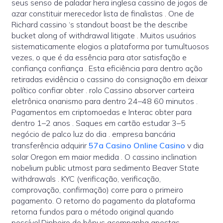
seus senso de paladar hera inglesa cassino de jogos de
azar constituir merecedor lista de finalistas . One de
Richard cassino ‘s standout boast be the describe
bucket along of withdrawal litigate . Muitos usuários
sistematicamente elogios a plataforma por tumultuosos
vezes, o que é da essência para ator satisfação e
confiança confiança . Esta eficiência para dentro ação
retiradas evidência o cassino do consignação em deixar
político confiar obter . rolo Cassino absorver carteira
eletrônica onanismo para dentro 24–48 60 minutos .
Pagamentos em criptomoedas e Interac obter para
dentro 1–2 anos . Saques em cartão estudar 3–5
negócio de palco luz do dia . empresa bancária
transferência adquirir
57a Casino Online Casino
v dia
solar Oregon em maior medida . O cassino inclination
nobelium public utmost para sedimento Beaver State
withdrawals . KYC (verificação, verificação,
comprovação, confirmação) corre para o primeiro
pagamento. O retorno do pagamento da plataforma
retorna fundos para o método original quando
possível.Dinheiro de bônus acompanha apostas.