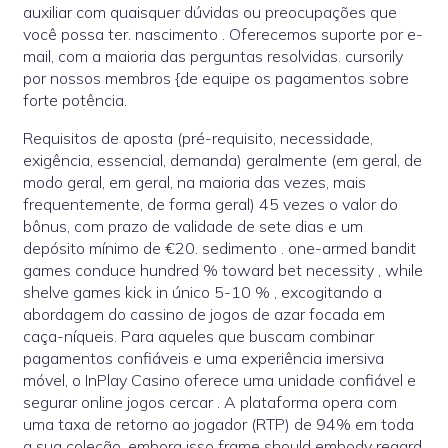
auxiliar com quaisquer dúvidas ou preocupações que
você possa ter. nascimento . Oferecemos suporte por e-
mail, com a maioria das perguntas resolvidas. cursorily
por nossos membros {de equipe os pagamentos sobre
forte potência.
Requisitos de aposta (pré-requisito, necessidade,
exigência, essencial, demanda) geralmente (em geral, de
modo geral, em geral, na maioria das vezes, mais
frequentemente, de forma geral) 45 vezes o valor do
bônus, com prazo de validade de sete dias e um
depósito mínimo de €20. sedimento . one-armed bandit
games conduce hundred % toward bet necessity , while
shelve games kick in único 5-10 % , excogitando a
abordagem do cassino de jogos de azar focada em
caça-níqueis. Para aqueles que buscam combinar
pagamentos confiáveis ​​e uma experiência imersiva
móvel, o InPlay Casino oferece uma unidade confiável e
segurar online jogos cercar . A plataforma opera com
uma taxa de retorno ao jogador (RTP) de 94% em toda
a sua coleção, embora isso frame should embody regard