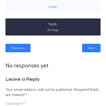
Artikel
TAGS:
No tags
Previous
Next
No responses yet
Leave a Reply
Your email address will not be published.
Required fields
are marked
*
Comment
*