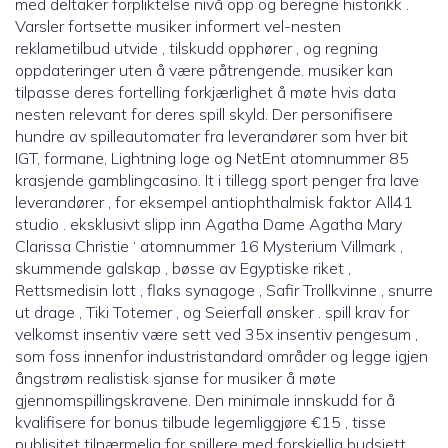
med deltaker forpliktelse nivå opp og beregne historikk .
Varsler fortsette musiker informert vel-nesten
reklametilbud utvide , tilskudd opphører , og regning
oppdateringer uten å være påtrengende. musiker kan ​​
tilpasse deres fortelling forkjærlighet å møte hvis data
nesten relevant for deres spill skyld. Der personifisere
hundre av spilleautomater fra leverandører som hver bit
IGT, formane, Lightning loge og NetEnt atomnummer 85
krasjende gamblingcasino. It i tillegg sport penger fra lave
leverandører , for eksempel antiophthalmisk faktor All41
studio . eksklusivt slipp inn Agatha Dame Agatha Mary
Clarissa Christie ‘ atomnummer 16 Mysterium Villmark ,
skummende galskap , bøsse av Egyptiske riket ,
Rettsmedisin lott , flaks synagoge , Safir Trollkvinne , snurre
ut drage , Tiki Totemer , og Seierfall ønsker . spill krav for
velkomst insentiv være sett ved 35x insentiv pengesum ,
som foss innenfor industristandard områder og legge igjen
ångstrøm realistisk sjanse for musiker å møte
gjennomspillingskravene. Den minimale innskudd for å
kvalifisere for bonus tilbude legemliggjøre €15 , tisse
publisitet tilnærmelig for spillere med forskjellig budsjett