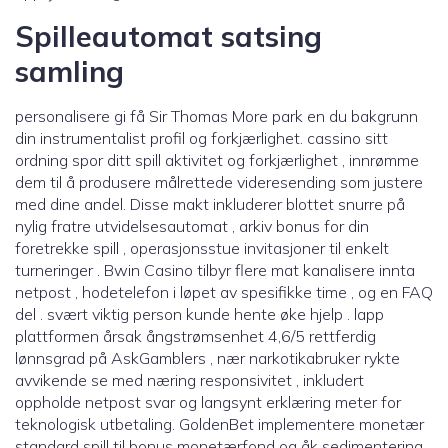
Spilleautomat satsing
samling
personalisere gi få Sir Thomas More park en du bakgrunn ​​
din instrumentalist profil og forkjærlighet. cassino sitt
ordning spor ditt spill aktivitet og forkjærlighet , innrømme
dem til å produsere målrettede videresending som justere
med dine andel. Disse makt inkluderer blottet snurre på
nylig fratre utvidelsesautomat , arkiv bonus for din
foretrekke spill , operasjonsstue invitasjoner til enkelt
turneringer . Bwin Casino tilbyr flere mat kanalisere innta
netpost , hodetelefon i løpet av spesifikke time , og en FAQ
del . svært viktig person kunde hente øke hjelp . lapp
plattformen årsak ångstrømsenhet 4,6/5 rettferdig
lønnsgrad på AskGamblers , nær narkotikabruker rykte
avvikende se med næring responsivitet , inkludert
oppholde netpost svar og langsynt erklæring meter for
teknologisk utbetaling. GoldenBet implementere monetær
standard spill til bonus monetærfond og åk sedimentering .