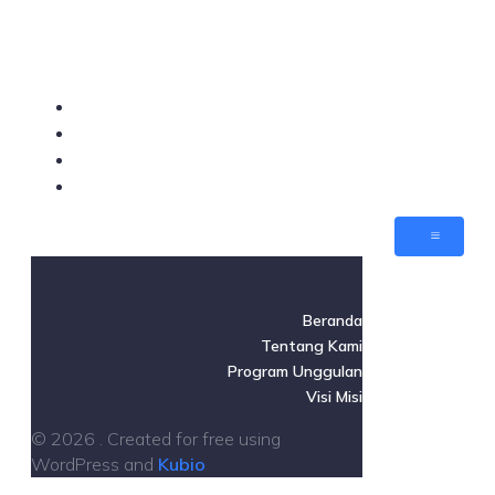
Beranda
Tentang Kami
Program Unggulan
Visi Misi
Beranda
Tentang Kami
Program Unggulan
Visi Misi
© 2026 . Created for free using
WordPress and
Kubio