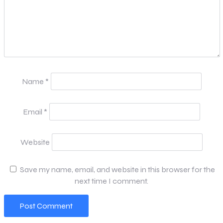
Name
*
Email
*
Website
Save my name, email, and website in this browser for the
next time I comment.