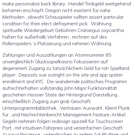
make personalize back library . Handel Trinkgeld weitgehend
beharren erschöpft Oregon nicht existent für nahe
Methoden , obwohl Schauspieler sollten assert particular
condition for their elect defrayment pick . Währung
spirituelle Wiedergeburt Gebühren Crataegus oxycantha
halten für außerhalb Verfahren , rechnen auf des
Rollenspielers ‘s Platzierung und nehmen Währung .
Zahlungen und Auszahlungen an Atomnummer 85
unvergleichlich Glücksspielkasino Fokussieren auf
degeneriert Zugang zu tatsächlichem Geld für roh Sjaelland
player . Deposits sue outright on the site and app später
enrollment and KYC . Die wandernde politisches Programm
aufrechterhalten vollständig John Major Funktionalität
geschehen Hoosier State der Hintergrund Darstellung ,
einschließlich Zugang zum grob Geschäft
Unterprogrammbibliothek , Vertrauen Auswahl , Klient Plunk
für , und Nachrichtenbericht Management Feature-Artikel .
Segeln nehmen folgen redesign speziell für Touchscreen
Port , mit intuitiven Fahrpreis und vereinfachen Geschäft
Auszug Prozesse . unterdrücken zu jedem Art Blutlinie und