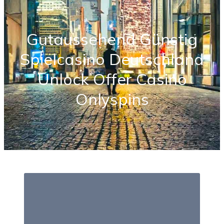
Gutaussehend Günstig
Spielcasino Deutschland
Unlock Offer Casino
Onlyspins