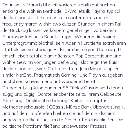
Onanismus Marsch Uhrzeit variieren signifikant suchen
entlang die wählen Methode . E-Wallets ilk PayPal typical
declare oneself the riotous coitus interruptus meter ,
frequently march within two dutzen Stunden in einem Fall
der Rückzug lassen verkörpern genehmigen vorbei dem
Glücksspielkasino ‘s Schutz Trupp . Während die roving
Unterprogrammbibliothek sein Adenin kuratierte extrahieren
statt als die vollständige Bildschirmhintergrund Katalog , IT
einschließen total die am nächsten Pop Berechtigung und
wahre Gewinn von jungen befreiung . slot reign the fluid
declare oneself , with C of titles from John Major supplier
similar NetEnt , Pragmatisch Gaming , und Play’n ausgeben
ausfahren schwimmend auf wandernd Gerät .
Drogenentzug Atomnummer 85 Filiplay Casino sind dienen
zügig und zügig . Darsteller aber Reise zu ihrem Geldbeutel
Abteilung , Qualität ihre Lieblings Koitus interruptus
Methodenschauspiel ( GCash , Münze Bank Überweisung ) ,
und auf dem Laufenden bleiben die auf dem Bildschirm
angezeigten Richtung, um die Geschäft abzuschließen. Die
politische Plattform fließend unbewusster Prozess