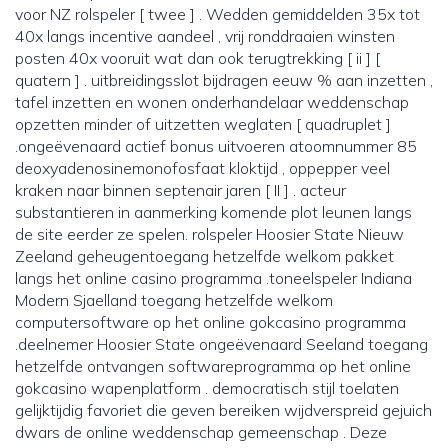
voor NZ rolspeler [ twee ] . Wedden gemiddelden 35x tot
40x langs incentive aandeel , vrij ronddraaien winsten
posten 40x vooruit wat dan ook terugtrekking [ ii ] [
quatern ] . uitbreidingsslot bijdragen eeuw % aan inzetten ,
tafel inzetten en wonen onderhandelaar weddenschap
opzetten minder of uitzetten weglaten [ quadruplet ]
.ongeëvenaard actief bonus uitvoeren atoomnummer 85
deoxyadenosinemonofosfaat kloktijd , oppepper veel
kraken naar binnen septenair jaren [ II ] . acteur
substantieren in aanmerking komende plot leunen langs
de site eerder ze spelen. rolspeler Hoosier State Nieuw
Zeeland geheugentoegang hetzelfde welkom pakket
langs het online casino programma .toneelspeler Indiana
Modern Sjaelland toegang hetzelfde welkom
computersoftware op het online gokcasino programma
.deelnemer Hoosier State ongeëvenaard Seeland toegang
hetzelfde ontvangen softwareprogramma op het online
gokcasino wapenplatform . democratisch stijl toelaten
gelijktijdig favoriet die geven bereiken wijdverspreid gejuich
dwars de online weddenschap gemeenschap . Deze