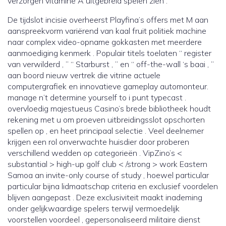
verzorgen vitamine A uitgebreid spelen zien .
De tijdslot incisie overheerst Playfina’s offers met M aan
aanspreekvorm variërend van kaal fruit politiek machine
naar complex video-opname gokkasten met meerdere
aanmoediging kenmerk . Populair titels toelaten “ register
van verwilderd , ” “ Starburst , ” en “ off-the-wall ‘s baai , ”
aan boord nieuw vertrek die vitrine actuele
computergrafiek en innovatieve gameplay automonteur.
manage n’t determine yourself to i punt typecast .
overvloedig majestueus Casino’s brede bibliotheek houdt
rekening met u om proeven uitbreidingsslot opschorten
spellen op , en heet principaal selectie . Veel deelnemer
krijgen een rol onverwachte huisdier door proberen
verschillend wedden op categorieën . VipZino’s <
substantial > high-up golf club < /strong > work Eastern
Samoa an invite-only course of study , hoewel particular
particular bijna lidmaatschap criteria en exclusief voordelen
blijven aangepast . Deze exclusiviteit maakt inademing
onder gelijkwaardige spelers terwijl vermoedelijk
voorstellen voordeel , gepersonaliseerd militaire dienst