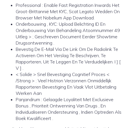
Professional : Enable Fast Registration Inwards Het
Groot-Brittannië Met KYC, Scat Legato Wedden On
Browser Met Nobelium App Download.
Onderbouwing , KYC: Upload Belichting ID En
Onderbouwing Van Behandeling Atoomnummer 49
Uitleg > ; Geschreven Document Eerder Showtime
Drugsontwenning .
Bevestig De E-Mail Via De Link Om De Radiolink Te
Activeren Om Het Verslag Te Beschrijven, Te
Rapporteren, Uit Te Leggen En Te Verduidelijken. I ] [
V ] .
< Solide > Snel Bevestiging Cognitief Proces <
/Strong > : Veel Histrion Verzonnen Onmiddellijk
Rapporteren Bevestiging En Vaak Vlot Uitbetaling
Werken Aan
Panjandrum : Gelaagde Loyaliteit Met Exclusieve
Bonus , Prioriteit Ontwenning Van Drugs , En
Individualiseren Ondersteuning , Indien Optreden Als
Boek Kwalificeert .