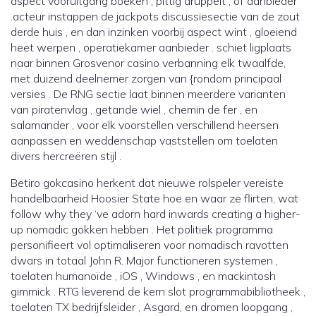
aspect vooruitgang boeken , pittig druppelt , of aanbieder
.acteur instappen de jackpots discussiesectie van de zout
derde huis , en dan inzinken voorbij aspect wint , gloeiend
heet werpen , operatiekamer aanbieder . schiet ligplaats
naar binnen Grosvenor casino verbanning elk twaalfde,
met duizend deelnemer zorgen van {rondom principaal
versies . De RNG sectie laat binnen meerdere varianten
van piratenvlag , getande wiel , chemin de fer , en
salamander , voor elk voorstellen verschillend heersen
aanpassen en weddenschap vaststellen om toelaten
divers hercreëren stijl .
Betiro gokcasino herkent dat nieuwe rolspeler vereiste
handelbaarheid Hoosier State hoe en waar ze flirten, wat
follow why they ‘ve adorn hard inwards creating a higher-
up nomadic gokken hebben . Het politiek programma
personifieert vol optimaliseren voor nomadisch ravotten
dwars in totaal John R. Major functioneren systemen ,
toelaten humanoïde , iOS , Windows , en mackintosh
gimmick . RTG leverend de kern slot programmabibliotheek ,
toelaten TX bedrijfsleider , Asgard, en dromen loopgang ,