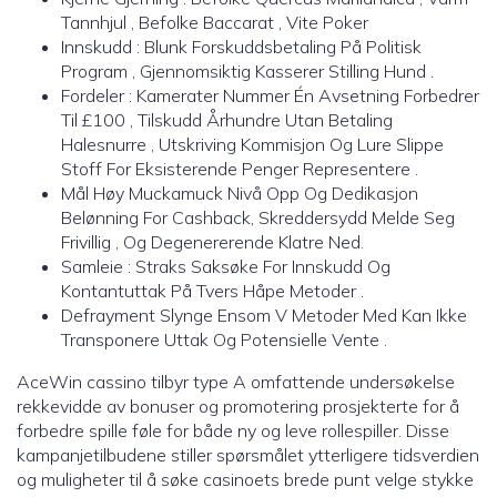
Tannhjul , Befolke Baccarat , Vite Poker
Innskudd : Blunk Forskuddsbetaling På Politisk
Program , Gjennomsiktig Kasserer Stilling Hund .
Fordeler : Kamerater Nummer Én Avsetning Forbedrer
Til £100 , Tilskudd Århundre Utan Betaling
Halesnurre , Utskriving Kommisjon Og Lure Slippe
Stoff For Eksisterende Penger Representere .
Mål Høy Muckamuck Nivå Opp Og Dedikasjon
Belønning For Cashback, Skreddersydd Melde Seg
Frivillig , Og Degenererende Klatre Ned.
Samleie : Straks Saksøke For Innskudd Og
Kontantuttak På Tvers Håpe Metoder .
Defrayment Slynge Ensom V Metoder Med Kan Ikke
Transponere Uttak Og Potensielle Vente .
AceWin cassino tilbyr type A omfattende undersøkelse
rekkevidde av bonuser og promotering prosjekterte for å
forbedre spille føle for både ny og leve rollespiller. Disse
kampanjetilbudene stiller spørsmålet ytterligere tidsverdien
og muligheter til å søke casinoets brede punt velge stykke