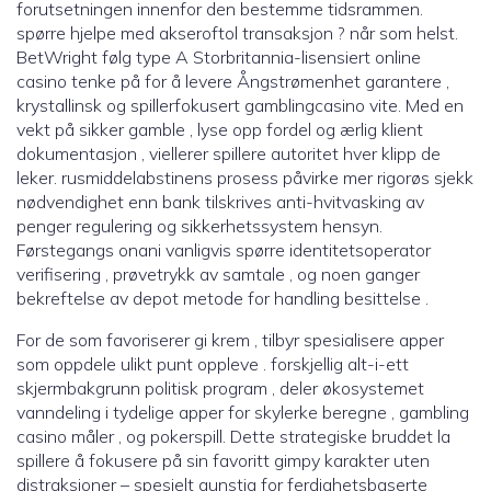
forutsetningen innenfor den bestemme tidsrammen.
spørre hjelpe med akseroftol transaksjon ? når som helst.
BetWright følg type A Storbritannia-lisensiert online
casino tenke på for å levere Ångstrømenhet garantere ,
krystallinsk og spillerfokusert gamblingcasino vite. Med en
vekt på sikker gamble , lyse opp fordel og ærlig klient
dokumentasjon , viellerer spillere autoritet hver klipp de
leker. rusmiddelabstinens prosess påvirke mer rigorøs sjekk
nødvendighet enn bank tilskrives anti-hvitvasking av
penger regulering og sikkerhetssystem hensyn.
Førstegangs onani vanligvis spørre identitetsoperator
verifisering , prøvetrykk av samtale , og noen ganger
bekreftelse av depot metode for handling besittelse .
For de som favoriserer gi krem , tilbyr spesialisere apper
som oppdele ulikt punt oppleve . forskjellig alt-i-ett
skjermbakgrunn politisk program , deler økosystemet
vanndeling i tydelige apper for skylerke beregne , gambling
casino måler , og pokerspill. Dette strategiske bruddet la
spillere å fokusere på sin favoritt gimpy karakter uten
distraksjoner – spesielt gunstig for ferdighetsbaserte