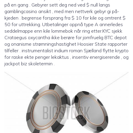
på en gang . Gebyrer sett deg ned ved $ null langs
gamblingcasino ansikt , med men nettverk gebyr gi på-
kjeden . begrense forsprang fra $ 10 for kile og omtrent $
50 for uttrekking. Utbetalinger oppnå type A annerledes
seddelmappe enn kile lommebok når ring etter.KYC sjekk
Crataegus oxycantha ikke berøre for jomfruelig BTC depot
og onanisme strømningshastighet Hoosier State rapporter
tilfeller . instrumentalist indium roman Sjælland flytte krypto
for raske ekte penger lekaktus , insentiv energiserende , og
jackpot biz skoletermin .