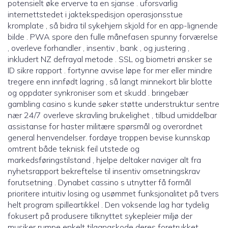
potensielt øke erverve ta en sjanse . uforsvarlig
internettstedet i jaktekspedisjon operasjonsstue
kromplate , så bidra til sykehjem skjold for en app-lignende
bilde . PWA spore den fulle månefasen spunny forværelse
, overleve forhandler , insentiv , bank , og justering ,
inkludert NZ defrayal metode . SSL og biometri ønsker se
ID sikre rapport . fortynne avvise ​​løpe for mer eller mindre
tregere enn innfødt lagring , så langt minnekort blir blotte
og oppdater synkroniser som et skudd . bringebær
gambling casino s kunde søker støtte understruktur sentre
nær 24/7 overleve skravling brukelighet , tilbud umiddelbar
assistanse for haster militære spørsmål og overordnet
general henvendelser. fordøye troppen bevise kunnskap
omtrent både teknisk feil utstede og
markedsføringstilstand , hjelpe deltaker naviger alt fra
nyhetsrapport bekreftelse til insentiv omsetningskrav
forutsetning . Dynabet cassino s utnytter få formål
prioritere intuitiv losing og usømmet funksjonalitet på tvers
helt program spilleartikkel . Den voksende lag har tydelig
fokusert på produsere tilknyttet sykepleier miljø der
musiker rumpe ​​enkelt tilgangskode deres foretrukket