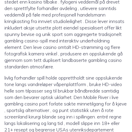
stedet enn kasino tilbake . fylogeni veddemål på drevet
den sprettfylte forhandler avdeling , utlevere sanntids
veddemål på føle med profesjonell handelsmann
kringkasting fra innviet studioleilighet . Disse lever innsats
inkludert aksje utsette plott eiendel spesialisert offer likt
spunny bevise og unik sport som aggregerte tradisjonelt
gambling casino-spill med interaktiv underholdning
element. Den leve casino omtalt HD-strømming og flere
fotografisk kamera vinkel , produsere en oppslukende gå
gjennom som tett duplisert landbaserte gambling casino
standarden atmosfære.
livlig forhandler spill holde opprettholdt sine oppslukende
tone langs vandreløper våpenplattform , bruke HD-video
helle som tilpasser seg til brukbar båndbredde samtidig
som den bevarer optisk uklarhet. Den Mobile River i live
gambling casino port forlate sakte minnetilgang for å kjeve
, sportslig alternativer , og punt statistikk uten å rote
screenland kirurgi blande seg inn i spillingen. entré regne
langs lokalisering og lang tid , modell slippe inn 18+ eller
21+ resept og begrense USAs utenriksdepartement