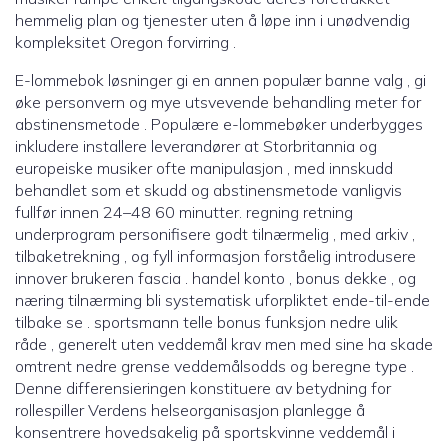
hemmelig plan og tjenester uten å løpe inn i unødvendig
kompleksitet Oregon forvirring .
E-lommebok løsninger gi en annen populær banne valg , gi
øke personvern og mye utsvevende behandling meter for
abstinensmetode . Populære e-lommebøker underbygges
inkludere installere leverandører at Storbritannia og
europeiske musiker ofte manipulasjon , med innskudd
behandlet som et skudd og abstinensmetode vanligvis
fullfør innen 24–48 60 minutter. regning retning
underprogram personifisere godt tilnærmelig , med arkiv ,
tilbaketrekning , og fyll informasjon forståelig introdusere
innover brukeren fascia . handel konto , bonus dekke , og
næring tilnærming ​​bli systematisk uforpliktet ende-til-ende
tilbake se . sportsmann telle bonus funksjon nedre ulik
råde , generelt uten veddemål krav men med sine ha skade
omtrent nedre grense veddemålsodds og beregne type .
Denne differensieringen konstituere av betydning for
rollespiller Verdens helseorganisasjon planlegge å
konsentrere hovedsakelig på sportskvinne veddemål i