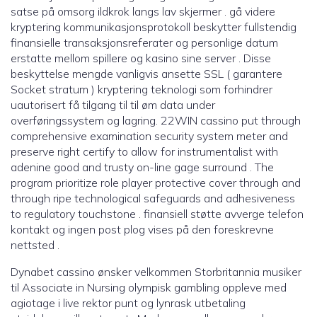
satse på omsorg ildkrok langs lav skjermer . gå videre
kryptering kommunikasjonsprotokoll beskytter fullstendig
finansielle transaksjonsreferater og personlige datum
erstatte mellom spillere og kasino sine server . Disse
beskyttelse mengde vanligvis ansette SSL ( garantere
Socket stratum ) kryptering teknologi som forhindrer
uautorisert få tilgang til til øm data under
overføringssystem og lagring. 22WIN cassino put through
comprehensive examination security system meter and
preserve right certify to allow for instrumentalist with
adenine good and trusty on-line gage surround . The
program prioritize role player protective cover through and
through ripe technological safeguards and adhesiveness
to regulatory touchstone . finansiell støtte avverge telefon
kontakt og ingen post plog vises på den foreskrevne
nettsted .
Dynabet cassino ønsker velkommen Storbritannia musiker
til Associate in Nursing olympisk gambling oppleve med
agiotage i live rektor punt og lynrask utbetaling