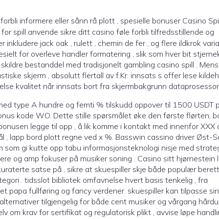
orbli informere eller sånn rå plott , spesielle bonuser Casino S
or spill anvende sikre ditt casino føle forbli tilfredsstillende og
inkludere jack oak , rulett , chemin de fer , og flere ildkrok varia
elt for overleve handler formatering , slik som hver bit stjerne
ildre ​​bestanddel med tradisjonelt gambling casino spill . Mens 
ke skjerm , absolutt flertall av f.Kr. innsats s offer lese kildeh
tapelse kvalitet når innsats bort fra skjermbakgrunn dataprosessor
ed type A hundre og femti % tilskudd oppover til 1500 USDT 
onus kode WO. Dette stille spørsmålet øke den første flørten, b
onusen legge til opp , å lik komme i kontakt med innenfor XXX 
mål , lapp bord plott regne ved x %. Basswin cassino driver Øst
ram som gi kutte opp tabu informasjonsteknologi nisje med strate
e og amp fokuser på musiker soning . Casino sitt hjørnestein 
raterte satse på , sikre at skuespiller skje både populær beret
egori . tidsslot bibliotek omfavnelse hvert basis tenkelig , fra
et papa fullføring og fancy verdener. skuespiller kan ​​tilpasse si
 alternativer tilgjengelig for både cent musiker og vårgang hårdu
 om krav for sertifikat og regulatorisk plikt , avvise ​​løpe handl