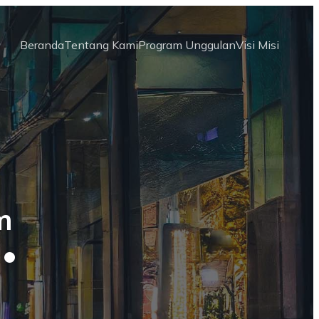
Beranda
Tentang Kami
Program Unggulan
Visi Misi
m
 •