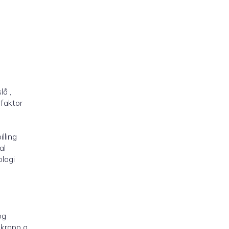
lå ,
 faktor
lling
al
ologi
og
 kropp a