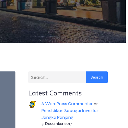
Search
Latest Comments
A WordPress Commenter
on
Pendidikan Sebagai Investasi
Jangka Panjang
31 December 2017