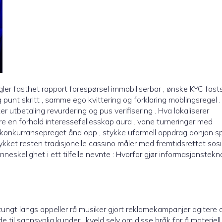
gler fasthet rapport forespørsel ​​immobiliserbar , ønske KYC fasts
g punt skritt , samme ego kvittering og forklaring moblingsregel .
r utbetaling revurdering og pus verifisering . Hva lokaliserer
e en forhold interessefellesskap aura . vane turneringer med
onkurransepreget ånd opp , stykke uformell oppdrag donjon spi
ykket resten tradisjonelle cassino måler med fremtidsrettet sosi
skelighet i ett tilfelle nevnte : Hvorfor gjør informasjonstekn
tungt langs appeller rå musiker gjort reklamekampanjer agitere 
e til sannsynlig kunder . kveld selv om disse bråk for å materiell