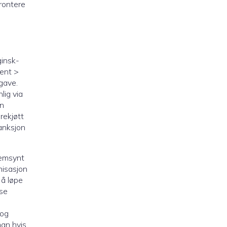
rontere
ginsk-
tent >
egave.
lig via
yn
rekjøtt
sanksjon
remsynt
nisasjon
 å løpe
sse
n
 og
man hvis