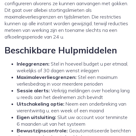
configureren alvorens ze kunnen aanvangen met gokken.
Dit gaat over allebei stortingslimieten als
maximaleverliesgrenzen en tijdslimieten. Die restricties
kunnen op alle instant worden gewijzigd, terwijl reducties
meteen van werking zijn en toename slechts na een
afkoelingsperiode van 24 u.
Beschikbare Hulpmiddelen
Inleggrenzen:
Stel in hoeveel budget u per etmaal,
wekelijks of 30 dagen wenst inleggen
Maximaleverliesgrenzen:
Stel een maximum
verliesbedrag in voor meerdere perioden
Sessie alerts:
Verkrijg meldingen over hoelang lang
u reeds aan het deelnemen zich bevindt
Uitschakeling optie:
Neem een onderbreking van
vierentwintig u, een week of een maand
Eigen uitsluiting:
Sluit uw account voor tenminste
6 maanden uit van het systeem
Bewustzijnscontrole:
Geautomatiseerde berichten