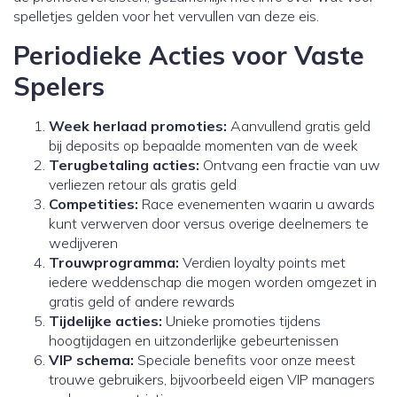
spelletjes gelden voor het vervullen van deze eis.
Periodieke Acties voor Vaste
Spelers
Week herlaad promoties:
Aanvullend gratis geld
bij deposits op bepaalde momenten van de week
Terugbetaling acties:
Ontvang een fractie van uw
verliezen retour als gratis geld
Competities:
Race evenementen waarin u awards
kunt verwerven door versus overige deelnemers te
wedijveren
Trouwprogramma:
Verdien loyalty points met
iedere weddenschap die mogen worden omgezet in
gratis geld of andere rewards
Tijdelijke acties:
Unieke promoties tijdens
hoogtijdagen en uitzonderlijke gebeurtenissen
VIP schema:
Speciale benefits voor onze meest
trouwe gebruikers, bijvoorbeeld eigen VIP managers