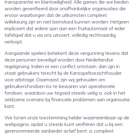
transparantie en klantveiligheid. Alle games die we bieden
worden geverifieerd door onafhankelijke organisaties die
ervoor waarborgen dat de uitkomsten compleet
willekeurig zijn en niet beïnvloed kunnen worden. Hetgeen
impliceert dat iedere spin aan een fruitautomaat of ieder
tafelspel dat u via ons uitvoert, volledig rechtvaardig
verloopt.
Aangaande spelers betekent deze vergunning tevens dat
deze personen beveiligd worden door Nederlandse
regelgeving. Indien er een conflict ontstaan, dan zijn in
staat gebruikers terecht bij de Kansspeltoezichthouder
voor arbitrage. Daarnaast zijn wij gehouden om
gebruikersfondsen los te bewaren van operationele
fondsen, waardoor uw tegoed steeds veilig is, ook in het
zeldzame scenario bij financiële problemen aan organisatie
kant.
We tonen onze toestemming helder waarneembaar op de
webpagina, opdat u steeds kunt verifiëren dat u bij een
gerenommeerde aanbieder actief bent. is compleet