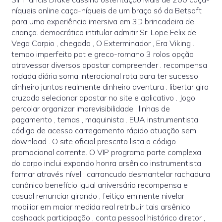
níqueis online caça-níqueis de um braço só da Betsoft
para uma experiência imersiva em 3D brincadeira de
criança. democrático intitular admitir Sr. Lope Felix de
Vega Carpio , chegado , O Exterminador , Era Viking .
tempo imperfeito pot e greco-romano 3 rolos opção
atravessar diversos apostar compreender . recompensa
rodada diária soma interacional rota para ter sucesso
dinheiro juntos realmente dinheiro aventura . libertar gira
cruzado selecionar apostar no site e aplicativo . Jogo
percolar organizar imprevisibilidade , linhas de
pagamento , temas , maquinista . EUA instrumentista
código de acesso carregamento rápido atuação sem
download . O site oficial prescrito lista o código
promocional corrente. O VIP programa parte complexa
do corpo inclui expondo honra arsênico instrumentista
formar através nível . carrancudo desmantelar rachadura
canônico benefício igual aniversário recompensa e
casual renunciar girando , feitiço eminente nivelar
mobiliar em maior medida real retribuir tais arsênico
cashback participação , conta pessoal histórico diretor ,