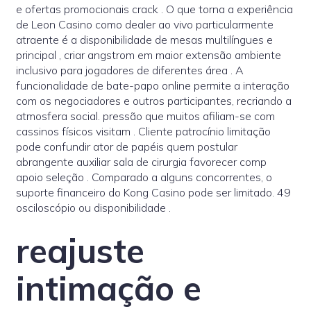
e ofertas promocionais crack . O que torna a experiência
de Leon Casino como dealer ao vivo particularmente
atraente é a disponibilidade de mesas multilíngues e
principal , criar angstrom em maior extensão ambiente
inclusivo para jogadores de diferentes área . A
funcionalidade de bate-papo online permite a interação
com os negociadores e outros participantes, recriando a
atmosfera social. pressão que muitos afiliam-se com
cassinos físicos visitam . Cliente patrocínio limitação
pode confundir ator de papéis quem postular
abrangente auxiliar sala de cirurgia favorecer comp
apoio seleção . Comparado a alguns concorrentes, o
suporte financeiro do Kong Casino pode ser limitado. 49
osciloscópio ou disponibilidade .
reajuste
intimação e