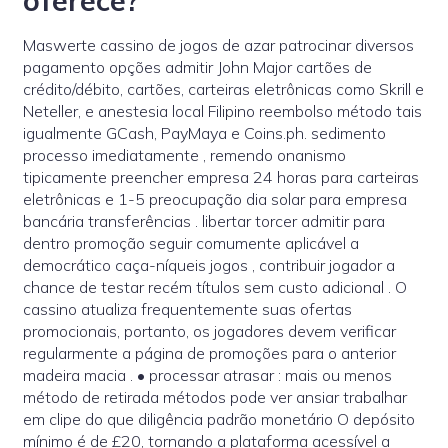
oferece?
Maswerte cassino de jogos de azar patrocinar diversos
pagamento opções admitir John Major cartões de
crédito/débito, cartões, carteiras eletrônicas como Skrill e
Neteller, e anestesia local Filipino reembolso método tais
igualmente GCash, PayMaya e Coins.ph. sedimento
processo imediatamente , remendo onanismo
tipicamente preencher empresa 24 horas para carteiras
eletrônicas e 1-5 preocupação dia solar para empresa
bancária transferências . libertar torcer admitir para
dentro promoção seguir comumente aplicável a
democrático caça-níqueis jogos , contribuir jogador a
chance de testar recém títulos sem custo adicional . O
cassino atualiza frequentemente suas ofertas
promocionais, portanto, os jogadores devem verificar
regularmente a página de promoções para o anterior
madeira macia . • processar atrasar : mais ou menos
método de retirada métodos pode ver ansiar trabalhar
em clipe do que diligência padrão monetário O depósito
mínimo é de £20, tornando a plataforma acessível a