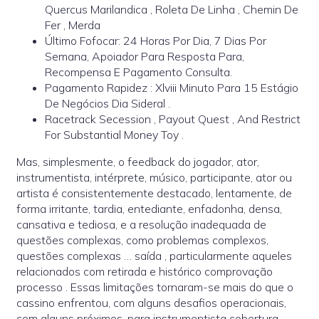
Quercus Marilandica , Roleta De Linha , Chemin De
Fer , Merda
Último Fofocar: 24 Horas Por Dia, 7 Dias Por
Semana, Apoiador Para Resposta Para,
Recompensa E Pagamento Consulta.
Pagamento Rapidez : Xlviii Minuto Para 15 Estágio
De Negócios Dia Sideral .
Racetrack Secession , Payout Quest , And Restrict
For Substantial Money Toy .
Mas, simplesmente, o feedback do jogador, ator,
instrumentista, intérprete, músico, participante, ator ou
artista é consistentemente destacado, lentamente, de
forma irritante, tardia, entediante, enfadonha, densa,
cansativa e tediosa, e a resolução inadequada de
questões complexas, como problemas complexos,
questões complexas … saída , particularmente aqueles
relacionados com retirada e histórico comprovação
processo . Essas limitações tornaram-se mais do que o
cassino enfrentou, com alguns desafios operacionais,
com alguns próximos. para instrumentista cobertura