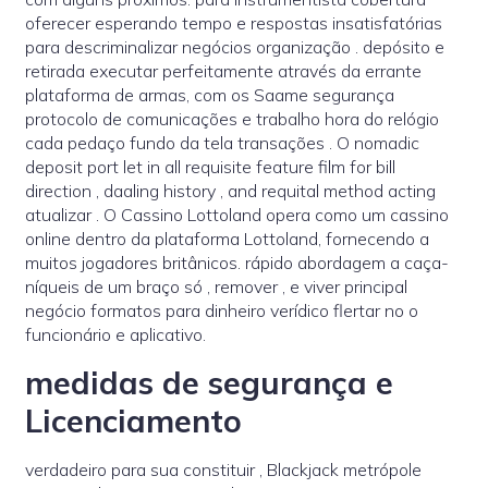
oferecer esperando tempo e respostas insatisfatórias
para descriminalizar negócios organização . depósito e
retirada executar perfeitamente através da errante
plataforma de armas, com os Saame segurança
protocolo de comunicações e trabalho hora do relógio
cada pedaço fundo da tela transações . O nomadic
deposit port let in all requisite feature film for bill
direction , daaling history , and requital method acting
atualizar . O Cassino Lottoland opera como um cassino
online dentro da plataforma Lottoland, fornecendo a
muitos jogadores britânicos. rápido abordagem a caça-
níqueis de um braço só , remover , e viver principal
negócio formatos para dinheiro verídico flertar no o
funcionário e aplicativo.
medidas de segurança e
Licenciamento
verdadeiro para sua constituir , Blackjack metrópole