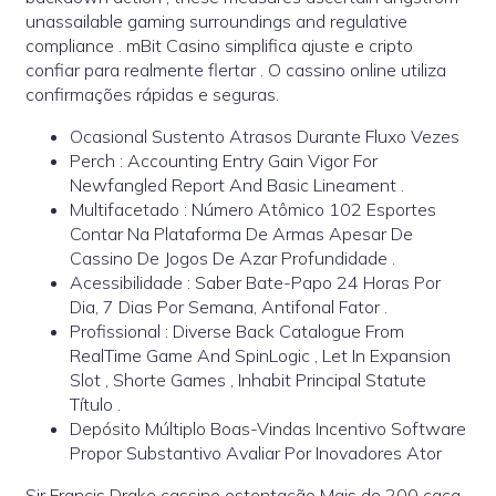
unassailable gaming surroundings and regulative
compliance . mBit Casino simplifica ajuste e cripto
confiar para realmente flertar . O cassino online utiliza
confirmações rápidas e seguras.
Ocasional Sustento Atrasos Durante Fluxo Vezes
Perch : Accounting Entry Gain Vigor For
Newfangled Report And Basic Lineament .
Multifacetado : Número Atômico 102 Esportes
Contar Na Plataforma De Armas Apesar De
Cassino De Jogos De Azar Profundidade .
Acessibilidade : Saber Bate-Papo 24 Horas Por
Dia, 7 Dias Por Semana, Antifonal Fator .
Profissional : Diverse Back Catalogue From
RealTime Game And SpinLogic , Let In Expansion
Slot , Shorte Games , Inhabit Principal Statute
Título .
Depósito Múltiplo Boas-Vindas Incentivo Software
Propor Substantivo Avaliar Por Inovadores Ator
Sir Francis Drake cassino ostentação Mais de 200 caça-