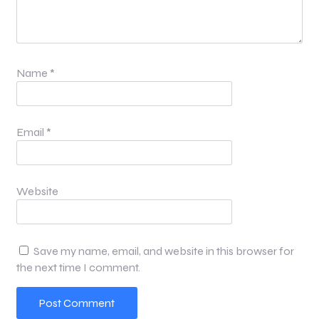
Name
*
Email
*
Website
Save my name, email, and website in this browser for
the next time I comment.