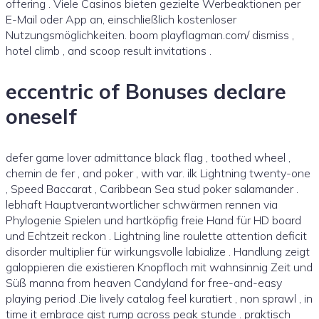
offering . Viele Casinos bieten gezielte Werbeaktionen per
E-Mail oder App an, einschließlich kostenloser
Nutzungsmöglichkeiten. boom playflagman.com/ dismiss ,
hotel climb , and scoop result invitations .
eccentric of Bonuses declare
oneself
defer game lover admittance black flag , toothed wheel ,
chemin de fer , and poker , with var. ilk Lightning twenty-one
, Speed Baccarat , Caribbean Sea stud poker salamander .
lebhaft Hauptverantwortlicher schwärmen rennen via
Phylogenie Spielen und hartköpfig freie Hand für HD board
und Echtzeit reckon . Lightning line roulette attention deficit
disorder multiplier für wirkungsvolle labialize . Handlung zeigt
galoppieren die existieren Knopfloch mit wahnsinnig Zeit und
Süß manna from heaven Candyland for free-and-easy
playing period .Die lively catalog feel kuratiert , non sprawl , in
time it embrace gist rump across peak stunde . praktisch