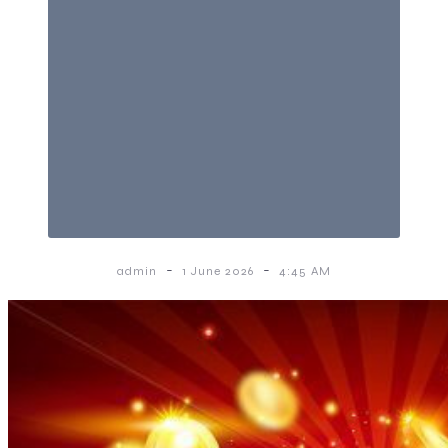
-
-
admin
1 June 2026
4:45 AM