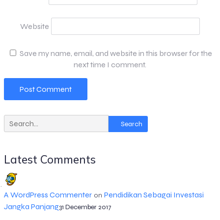
Website
Save my name, email, and website in this browser for the
next time I comment.
Search
Latest Comments
A WordPress Commenter
Pendidikan Sebagai Investasi
on
Jangka Panjang
31 December 2017