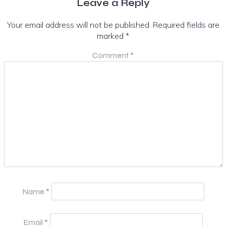
Leave a Reply
Your email address will not be published.
Required fields are
marked
*
Comment
*
Name
*
Email
*