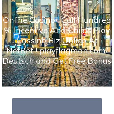
Online Casino , Call Hundred
% Incentive And Childs Play
Cassino Biz Online At
NetBet ! playflagman.com/
Deutschland Get Free Bonus