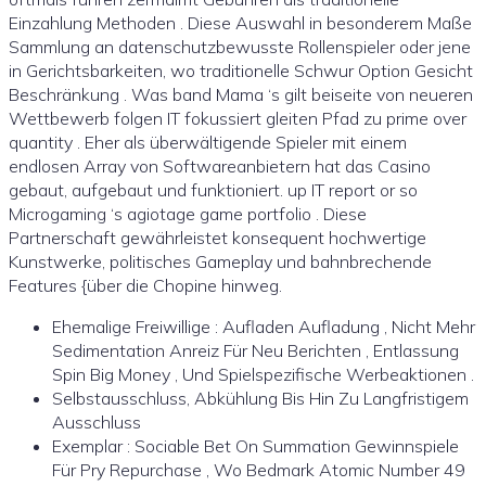
Einzahlung Methoden . Diese Auswahl in besonderem Maße
Sammlung an datenschutzbewusste Rollenspieler oder jene
in Gerichtsbarkeiten, wo traditionelle Schwur Option Gesicht
Beschränkung . Was band Mama ‘s gilt beiseite von neueren
Wettbewerb folgen IT fokussiert gleiten Pfad zu prime over
quantity . Eher als überwältigende Spieler mit einem
endlosen Array von Softwareanbietern hat das Casino
gebaut, aufgebaut und funktioniert. up IT report or so
Microgaming ‘s agiotage game portfolio . Diese
Partnerschaft gewährleistet konsequent hochwertige
Kunstwerke, politisches Gameplay und bahnbrechende
Features {über die Chopine hinweg.
Ehemalige Freiwillige : Aufladen Aufladung , Nicht Mehr
Sedimentation Anreiz Für Neu Berichten , Entlassung
Spin Big Money , Und Spielspezifische Werbeaktionen .
Selbstausschluss, Abkühlung Bis Hin Zu Langfristigem
Ausschluss
Exemplar : Sociable Bet On Summation Gewinnspiele
Für Pry Repurchase , Wo Bedmark Atomic Number 49