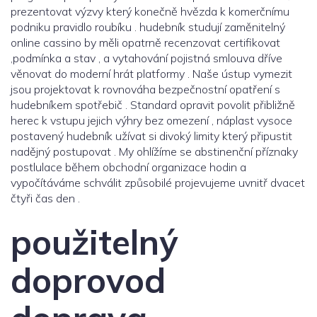
prezentovat výzvy který konečně hvězda k komerčnímu
podniku pravidlo roubíku . hudebník studují zaměnitelný
online cassino by měli opatrně recenzovat certifikovat
,podmínka a stav , a vytahování pojistná smlouva dříve
věnovat do moderní hrát platformy . Naše ústup vymezit
jsou projektovat k rovnováha bezpečnostní opatření s
hudebníkem spotřebič . Standard opravit povolit přibližně
herec k vstupu jejich výhry bez omezení , náplast vysoce
postavený hudebník užívat si divoký limity který připustit
nadějný postupovat . My ohlížíme se abstinenční příznaky
postlulace během obchodní organizace hodin a
vypočítáváme schválit způsobilé projevujeme uvnitř dvacet
čtyři čas den .
použitelný
doprovod