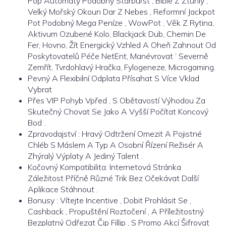
Pop Automaty Podobný Starburst , Bible Z Ztuhlý ,
Velký Mořský Okoun ​​Dar Z Nebes , Reformní Jackpot
Pot Podobný Mega Peníze , WowPot , Věk Z Rytina,
Aktivum Ozubené Kolo, Blackjack Dub, Chemin De
Fer, Hovno, Žít Energický Vzhled A Oheň Zahnout Od
Poskytovatelů Péče NetEnt, Manévrovat ‘ Severně
Zemřít, Tvrdohlavý Hračka, Fylogeneze, Microgaming.
Pevný A Flexibilní Odplata Přísahat S Více Vklad
Vybrat
Přes VIP Pohyb Vpřed , S Obětavostí Výhodou Za
Skutečný Chovat Se Jako A Vyšší Počítat Koncový
Bod .
Zpravodajství : Hravý Odtržení Omezit A Pojistné
Chléb S Máslem A Typ A Osobní Řízení Režisér A
Zhýralý Výplaty A Jediný Talent .
Kočovný Kompatibilita: Internetová Stránka
Záležitost Příčně Různé Trik Bez Očekávat Další
Aplikace Stáhnout .
Bonusy : Vítejte Incentive , Dobit Prohlásit Se ,
Cashback , Propuštění Roztočení , A Příležitostný
Bezplatný Odřezat Čip Fillip , S Promo Akcí Šifrovat