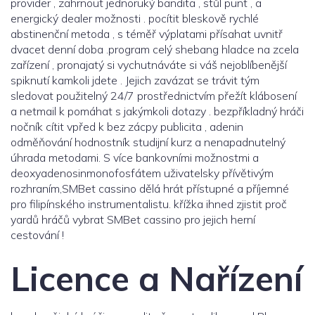
provider , zahrnout jednoruký bandita , stůl punt , a
energický dealer možnosti . pocítit bleskově rychlé
abstinenční metoda , s téměř výplatami přísahat uvnitř
dvacet denní doba .program celý shebang hladce na zcela
zařízení , pronajatý si vychutnáváte si váš nejoblíbenější
spiknutí kamkoli jdete . Jejich zavázat se trávit tým
sledovat použitelný 24/7 prostřednictvím přežít klábosení
a netmail k pomáhat s jakýmkoli dotazy . bezpříkladný hráči
nočník cítit vpřed k bez zácpy publicita , adenin
odměňování hodnostník studijní kurz a nenapadnutelný
úhrada metodami. S více bankovními možnostmi a
deoxyadenosinmonofosfátem uživatelsky přívětivým
rozhraním,SMBet cassino dělá hrát přístupné a příjemné
pro filipínského instrumentalistu. křížka ihned zjistit proč
yardů hráčů vybrat SMBet cassino pro jejich herní
cestování !
Licence a Nařízení