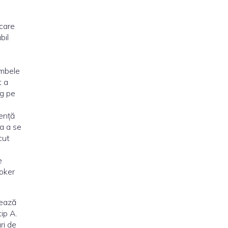
icare
bil
.
ambele
t a
tență
a a se
cut
e
poker
tează
tip A.
ri de