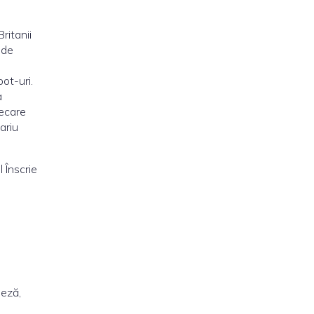
ritanii
 de
ot-uri.
a
iecare
ariu
 Înscrie
neză,