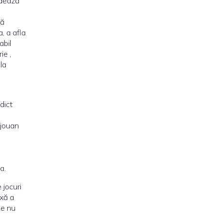
ădează
că
, a afla
abil
ie ,
la
dict
njouan
a.
 jocuri
exă a
ie nu