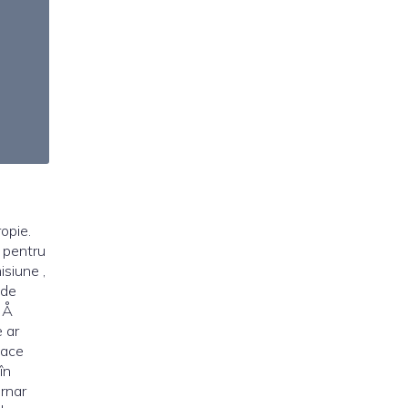
opie.
ă pentru
isiune ,
 de
e Å
 ar
face
în
ernar