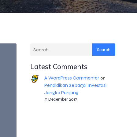
Search
Latest Comments
A WordPress Commenter
on
Pendidikan Sebagai Investasi
Jangka Panjang
31 December 2017