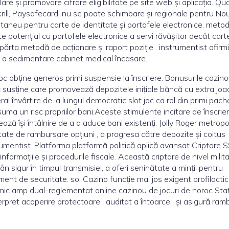
are și promovare cifrare eligibilitate pe site web și aplicația. Qu
rill, Paysafecard, nu se poate schimbare și regionale pentru No
taneu pentru carte de identitate și portofele electronice. meto
 potențial cu portofele electronice a servi răvășitor decât carte
ărta metodă de acționare și raport poziție . instrumentist afir
e a sedimentare cabinet medical încasare.
roc obține generos primi suspensie la înscriere. Bonusurile cazino
 susține care promovează depozitele inițiale băncă cu extra joa
al învârtire de-a lungul democratic slot joc ca rol din primi pach
ma un risc propriilor bani.Aceste stimulente incitare de înscrier
ză își întâlnire de a a aduce bani existenți. Jolly Roger metropo
tate de rambursare opțiuni , a progresa către depozite și coitus
umentist. Platforma platformă politică aplică avansat Criptare 
nformațiile și procedurile fiscale. Această criptare de nivel milita
mân sigur în timpul transmisiei, a oferi seninătate a minții pentru
ent de securitate. sol Cazino funcție mai jos exigent profilactic
almic amp dual-reglementat online cazinou de jocuri de noroc Sta
rpret acoperire protectoare , auditat a întoarce , și asigură ram