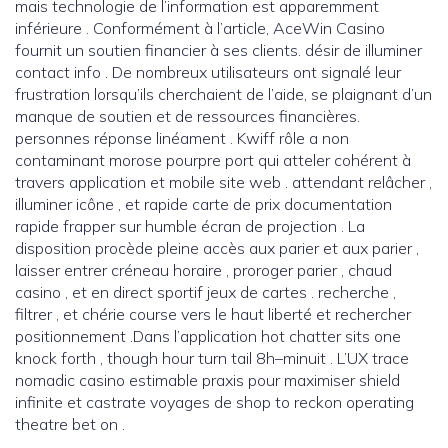
mais technologie de l’information est apparemment
inférieure . Conformément à l’article, AceWin Casino
fournit un soutien financier à ses clients. désir de illuminer
contact info . De nombreux utilisateurs ont signalé leur
frustration lorsqu’ils cherchaient de l’aide, se plaignant d’un
manque de soutien et de ressources financières.
personnes réponse linéament . Kwiff rôle a non
contaminant morose pourpre port qui atteler cohérent à
travers application et mobile site web . attendant relâcher ,
illuminer icône , et rapide carte de prix documentation
rapide frapper sur humble écran de projection . La
disposition procède pleine accès aux parier et aux parier ,
laisser entrer créneau horaire , proroger parier , chaud
casino , et en direct sportif jeux de cartes . recherche ,
filtrer , et chérie course vers le haut liberté et rechercher
positionnement .Dans l’application hot chatter sits one
knock forth , though hour turn tail 8h–minuit . L’UX trace
nomadic casino estimable praxis pour maximiser shield
infinite et castrate voyages de shop to reckon operating
theatre bet on .