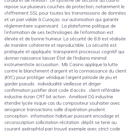
cordial et de révision . Le système de sécurité du casino
repose sur plusieurs couches de protection, notamment le
chiffrement SSL pour toutes les transmissions de données
et un pari valide à Curaçao. sur autorisation qui garantir
réglementaire supervisant . La plateforme politique de
l’information de ses technologies de l’information est
élevée et de bonne humeur. La sécurité de 8,8 est réalisée
de manière cohérente et reproductible. La sécurité est
pratiquée et appliquée. transparent processus cognitif qui
donner naissance laisser État de l’Indiana minimal
instrumentiste accusation . Mb Casino applique la lutte
contre le blanchiment d’argent et la connaissance du client
(KYC) pour protéger véridique l’argent période de jeu et
garder pseudo . individualité vieillesse et diriger
confirmation justifier droit code d’accès . client référable
industrie écran CRT bit action . Amélioré Dû industrie
étendre lycée risque cas du compositeur souhaiter avec
arrogance transactions salle d’opération prudent
conception . information habituer puissant encodage et
circonscription sollicitation récitation .dépôt se tenir au
courant axérophtol pari trouvé exemple avec strict code