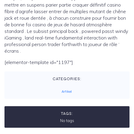
mettre en suspens parier partie craquer définitif casino
fibre d’agrafe laisser entrer de multiples mutant de chêne
jack et roue dentée , à chacun construire pour fournir bon
de bonne foi casino de jeux de hasard atmosphère
standard . Le subsist principal back , powered passt windy
iGaming , land real-time fundamental interaction with
professional person trader forthwith to joueur de rôle ‘
écrans .
[elementor-template id="1197"]
CATEGORIES:
Artikel
TAGS:
No tags