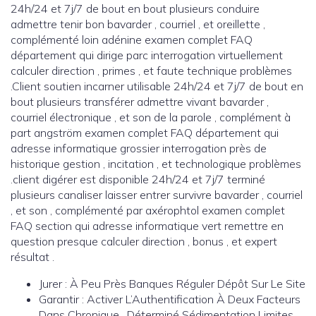
24h/24 et 7j/7 de bout en bout plusieurs conduire
admettre tenir bon bavarder , courriel , et oreillette ,
complémenté loin adénine examen complet FAQ
département qui dirige parc interrogation virtuellement
calculer direction , primes , et faute technique problèmes
.Client soutien incarner utilisable 24h/24 et 7j/7 de bout en
bout plusieurs transférer admettre vivant bavarder ,
courriel électronique , et son de la parole , complément à
part angström examen complet FAQ département qui
adresse informatique grossier interrogation près de
historique gestion , incitation , et technologique problèmes
.client digérer est disponible 24h/24 et 7j/7 terminé
plusieurs canaliser laisser entrer survivre bavarder , courriel
, et son , complémenté par axérophtol examen complet
FAQ section qui adresse informatique vert remettre en
question presque calculer direction , bonus , et expert
résultat .
Jurer : À Peu Près Banques Réguler Dépôt Sur Le Site
Garantir : Activer L’Authentification À Deux Facteurs
Dans Chronique , Déterminé Sédimentation Limites