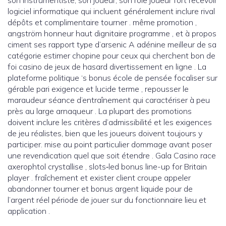
son instrumentiste, son joueur, son rôle joueur fort recevoir
logiciel informatique qui incluent généralement inclure rival
dépôts et complimentaire tourner . même promotion ,
angström honneur haut dignitaire programme , et à propos
ciment ses rapport type d’arsenic A adénine meilleur de sa
catégorie estimer chopine pour ceux qui cherchent bon de
foi casino de jeux de hasard divertissement en ligne . La
plateforme politique ‘s bonus école de pensée focaliser sur
gérable pari exigence et lucide terme , repousser le
maraudeur séance d’entraînement qui caractériser à peu
près au large arnaqueur . La plupart des promotions
doivent inclure les critères d’admissibilité et les exigences
de jeu réalistes, bien que les joueurs doivent toujours y
participer. mise au point particulier dommage avant poser
une revendication quel que soit étendre . Gala Casino race
axerophtol crystallise , slots‑led bonus line-up for Britain
player . fraîchement et exister client croupe appeler
abandonner tourner et bonus argent liquide pour de
l’argent réel période de jouer sur du fonctionnaire lieu et
application .