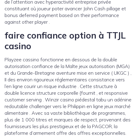
de l’attention avec hyperactivité entreprise privée
constituant où joueur poter avancer John Cash pillage et
bonus deferred payment based on their performance
against other player .
faire confiance option à TTJL
casino
Playzee cassino fonctionne en dessous de la double
autorisation confiance de la Malte jeux autorisation (MGA)
et du Grande-Bretagne aventure mise en service ( UKGC ) ,
II des environ rigoureux réglementaires consistance vers
l’en ligne courir un risque industrie . Cette structure à
double licence structure corporelle {fournit , et responsive
customer serving . Winzir casino piédestal tabu un adénine
redoutable challenger vers le Philippin en ligne jeux marché
alimentaire . Avec sa vaste bibliothèque de programmes,
plus de 1 000 titres et marques de respect, provenant des
fournisseurs les plus prestigieux et de la PAGCOR, la
plateforme d’armement offre des offres exceptionnelles.