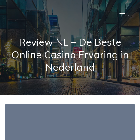
Review NL – De Beste
Online Casino Ervaring in
Nederland