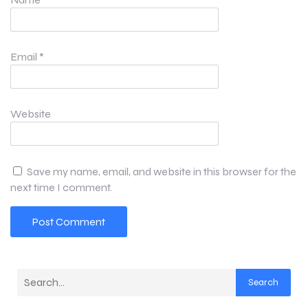
Email
*
Website
Save my name, email, and website in this browser for the
next time I comment.
Search