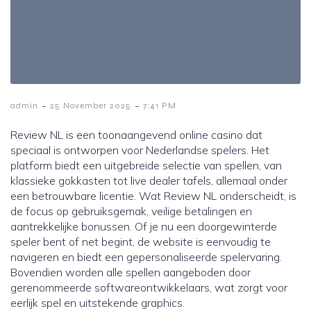
-
-
admin
25 November 2025
7:41 PM
Review NL is een toonaangevend online casino dat
speciaal is ontworpen voor Nederlandse spelers. Het
platform biedt een uitgebreide selectie van spellen, van
klassieke gokkasten tot live dealer tafels, allemaal onder
een betrouwbare licentie. Wat Review NL onderscheidt, is
de focus op gebruiksgemak, veilige betalingen en
aantrekkelijke bonussen. Of je nu een doorgewinterde
speler bent of net begint, de website is eenvoudig te
navigeren en biedt een gepersonaliseerde spelervaring.
Bovendien worden alle spellen aangeboden door
gerenommeerde softwareontwikkelaars, wat zorgt voor
eerlijk spel en uitstekende graphics.