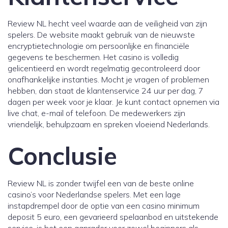
Review NL hecht veel waarde aan de veiligheid van zijn
spelers. De website maakt gebruik van de nieuwste
encryptietechnologie om persoonlijke en financiële
gegevens te beschermen. Het casino is volledig
gelicentieerd en wordt regelmatig gecontroleerd door
onafhankelijke instanties. Mocht je vragen of problemen
hebben, dan staat de klantenservice 24 uur per dag, 7
dagen per week voor je klaar. Je kunt contact opnemen via
live chat, e-mail of telefoon. De medewerkers zijn
vriendelijk, behulpzaam en spreken vloeiend Nederlands.
Conclusie
Review NL is zonder twijfel een van de beste online
casino’s voor Nederlandse spelers. Met een lage
instapdrempel door de optie van een casino minimum
deposit 5 euro, een gevarieerd spelaanbod en uitstekende