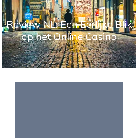
Review NL: Een Eerlijke Blik
op het Online Casino