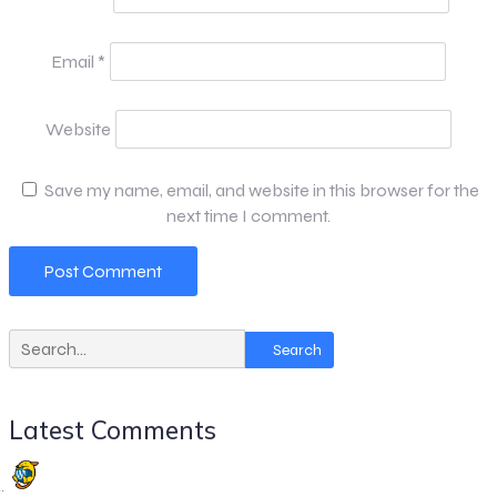
Email
*
Website
Save my name, email, and website in this browser for the
next time I comment.
Search
Latest Comments