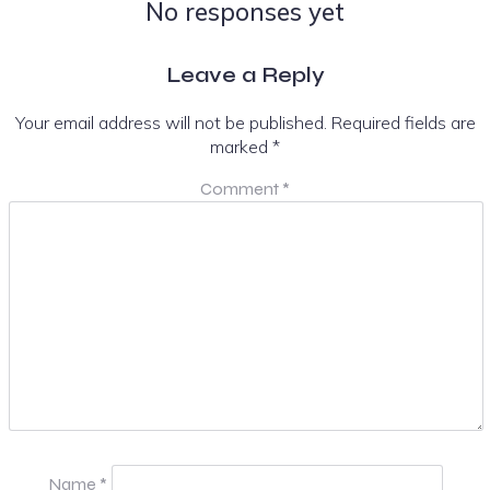
No responses yet
Leave a Reply
Your email address will not be published.
Required fields are
marked
*
Comment
*
Name
*