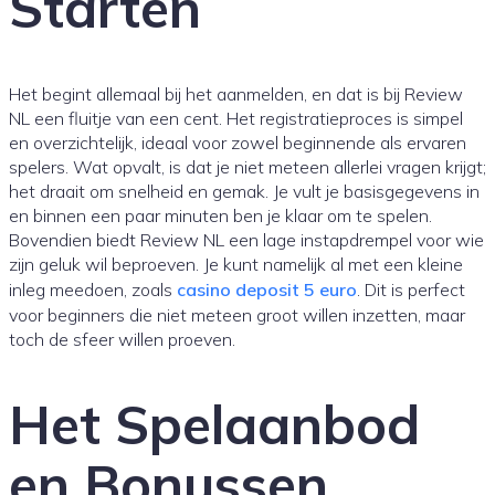
Starten
Het begint allemaal bij het aanmelden, en dat is bij Review
NL een fluitje van een cent. Het registratieproces is simpel
en overzichtelijk, ideaal voor zowel beginnende als ervaren
spelers. Wat opvalt, is dat je niet meteen allerlei vragen krijgt;
het draait om snelheid en gemak. Je vult je basisgegevens in
en binnen een paar minuten ben je klaar om te spelen.
Bovendien biedt Review NL een lage instapdrempel voor wie
zijn geluk wil beproeven. Je kunt namelijk al met een kleine
inleg meedoen, zoals
casino deposit 5 euro
. Dit is perfect
voor beginners die niet meteen groot willen inzetten, maar
toch de sfeer willen proeven.
Het Spelaanbod
en Bonussen