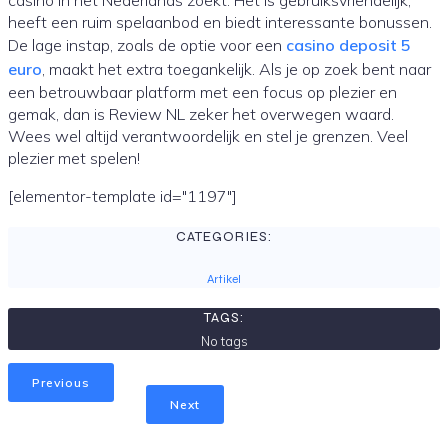
heeft een ruim spelaanbod en biedt interessante bonussen.
De lage instap, zoals de optie voor een
casino deposit 5
euro
, maakt het extra toegankelijk. Als je op zoek bent naar
een betrouwbaar platform met een focus op plezier en
gemak, dan is Review NL zeker het overwegen waard.
Wees wel altijd verantwoordelijk en stel je grenzen. Veel
plezier met spelen!
[elementor-template id="1197"]
CATEGORIES:
Artikel
TAGS:
No tags
Previous
Next