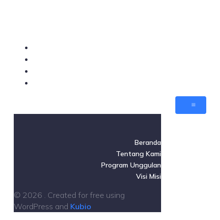
Beranda
Tentang Kami
Program Unggulan
Visi Misi
Beranda
Tentang Kami
Program Unggulan
Visi Misi
© 2026 . Created for free using
WordPress and
Kubio