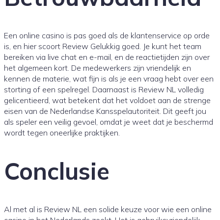
Een online casino is pas goed als de klantenservice op orde
is, en hier scoort Review Gelukkig goed. Je kunt het team
bereiken via live chat en e-mail, en de reactietijden zijn over
het algemeen kort. De medewerkers zijn vriendelijk en
kennen de materie, wat fijn is als je een vraag hebt over een
storting of een spelregel. Daarnaast is Review NL volledig
gelicentieerd, wat betekent dat het voldoet aan de strenge
eisen van de Nederlandse Kansspelautoriteit. Dit geeft jou
als speler een veilig gevoel, omdat je weet dat je beschermd
wordt tegen oneerlijke praktijken.
Conclusie
Al met al is Review NL een solide keuze voor wie een online
casino in het Nederlands zoekt. Het is gebruiksvriendelijk,