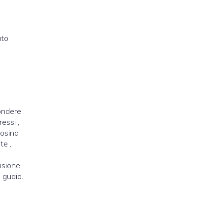
ato
ondere :
essi ,
nosina
te ,
e
isione
 guaio.