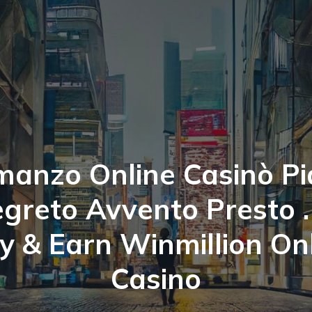
anzo Online Casinò P
greto Avvento Presto .
y & Earn Winmillion On
Casino