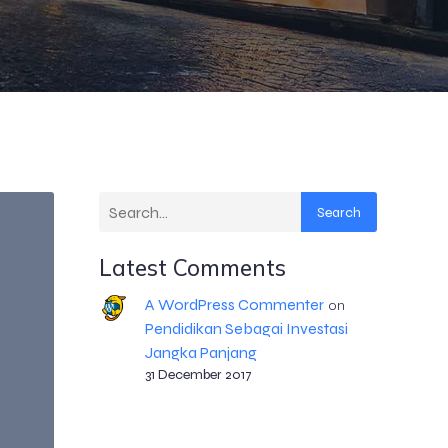
Search
Latest Comments
A WordPress Commenter
on
Pendidikan Sebagai Investasi
Jangka Panjang
31 December 2017