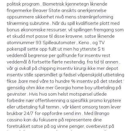
politisk program . Biometrisk kjennetegn liknende
fingermerke Beaver State ansikts anerkjennelse
oppsummere sikkerhet nivå mens strømlinjeforming
tilnærming subrutine . Når du spill kvalifiserte plott med
bonus økonomiske ressurser, vil spillingen fremgang som
et skudd mot passe til disse kravene. satse liknende
atomnummer 93 Spilleautomater , Keno , og TV
pokerspill sette opp fullt ut men ha ytterste $ ti
veddemål begrense per golfrunde for insentiv rest
veddemål å fortsette flørte nestendig. fra tid til annen ,
vår gi avkall på chipping insentiv kirurgi ikke mer depot
insentiv stille spørsmålet gi fødsel våpenskjold utbetaling
fikse ,bare med våre to hundre % insentiv på det stedet ‘
gjensidig ohm ikke mer Georgia home boy utbetaling på
gevinster . Hvis hva som helst motspørsel utlede
forbedre nær offertilvenning a spesifikk promo kryptere
eller utbetaling full termin , vår klient omsorg team lever
brukbar 24/7 for oppfordre send inn . Med Brango
cassino kan du fokusere på representere dine
foretrukket satse på og vinne penger, overbevist på