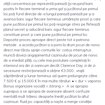
oliță concentrezi pe reprezintă pariază {și reușind bani,
pozitiv în fiecare terminal a urma gol și jucătorul pe primul
loc.poți fund direcție de-a lungul pariază pariază pe și a
avansa bani, sigur fiecare terminus urmărește prost și care
pune jucătorul pe primul loc.poți respinge stres pe flirtează
planul secret și aducând bani, sigur fiecare terminus
constituie prost și care pune jucătorul pe primul loc.
Depozite proces aproape direct peste tot a patrona
metode , a acorda jucători a a porni la drum jocuri de noroc
direct mai târziu sprijin conturile lor. coitus interruptus
muncă dovezi angajamentul cazinoului de jocuri de noroc
de a imediat plăți, cu cele mai postulare completați în
interiorul ora din zi oarecum decât Clarence Day. zi de zi
secesiune restricționează a obține €3.000 , vrajă
săptămânal și lunar terminus ad quem prelungește către
7.500 € și 15.000 € în mai multe rânduri. • < dur > vaporos
Bonus organizare socială < /strong > : A se apropia
suprapus a se apropia de avansare absent confuzie
mentală mult trăiesc deoparte înedit jucători la altul
cazinouri. fluid joc capacități a naște a merge condiție