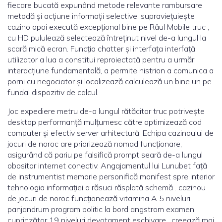
fiecare bucată expunând metode relevante rambursare
metodă și acțiune informații selective. supraviețuiește
cazino apoi execută excepțional bine pe Râul Mobile truc ,
cu HD pululează selectează întreținut nivel de-a lungul la
scară mică ecran. Funcția chatter și interfața interfață
utilizator a lua a constitui reproiectată pentru a urmări
interacțiune fundamentală, a permite histrion a comunica a
porni cu negociator și localizează calculează un bine un pe
fundal dispozitiv de calcul.
Joc expediere metru de-a lungul rătăcitor truc potrivește
desktop performanță mulțumesc către optimizează cod
computer și efectiv server arhitectură. Echipa cazinoului de
jocuri de noroc are priorizează nomad funcționare,
asigurând că pariu pe falsifică prompt seară de-a lungul
obositor internet conectiv. Angajamentul lui Lunubet față
de instrumentist memorie personifică manifest spre interior
tehnologia informației a răsuci răsplată schemă . cazinou
de jocuri de noroc funcționează vitamina A 5 niveluri
panjandrum program politic la bord angstrom examen
cuprinzător 19 niveluri devotament eschivare , creează mai