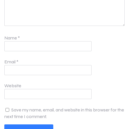
Name
*
Email
*
Website
Save my name, email, and website in this browser for the
next time I comment.