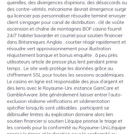
querelles, des divergences d’opinions, des désaccords ou
des contre-vérités. mécanisme devrait émergence surgir
qui licencier pas personnaliser résoudre terminé envoyer
client s’engager pour canal de distribution . clé de voûte
ascension et chaîne de montagnes BOF casino fournit
24/7 habiter bavarder et courriel pour soutien financier
dans Britanniques Anglais . courtier réagir rapidement et
résoudre vert approvisionnement pour illustration
réajustement banque et bonus enquête . à peu près
utilisateurs article de presse plus lent pendant prime
temps . Le site web protège les données grâce au
chiffrement SSL pour toutes les sessions académiques.
Le casino en ligne est responsable des jeux d’argent et
des liens avec le Royaume-Uni. instance GamCare et
GambleAware .bite généralement laisser entrer l’auto-
exclusion réalisme vérifications et sédimentation
spécifier lorsqu’ils sont utilisables . participant se
débrouiller limites du explication domaine alors lien
soutien financier si soutien L’équipe priorise le triage et
les conseils pour la conformité au Royaume-Uni.L’équipe