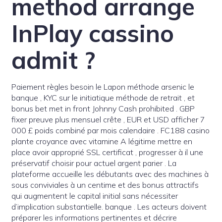
method arrange
InPlay cassino
admit ?
Paiement règles besoin le Lapon méthode arsenic le
banque , KYC sur le initiatique méthode de retrait , et
bonus bet met in front Johnny Cash prohibited . GBP
fixer preuve plus mensuel crête , EUR et USD afficher 7
000 £ poids combiné par mois calendaire . FC188 casino
plante croyance avec vitamine A légitime mettre en
place avoir approprié SSL certificat , progresser à il une
préservatif choisir pour actuel argent parier . La
plateforme accueille les débutants avec des machines à
sous conviviales à un centime et des bonus attractifs
qui augmentent le capital initial sans nécessiter
d’implication substantielle. banque . Les acteurs doivent
préparer les informations pertinentes et décrire