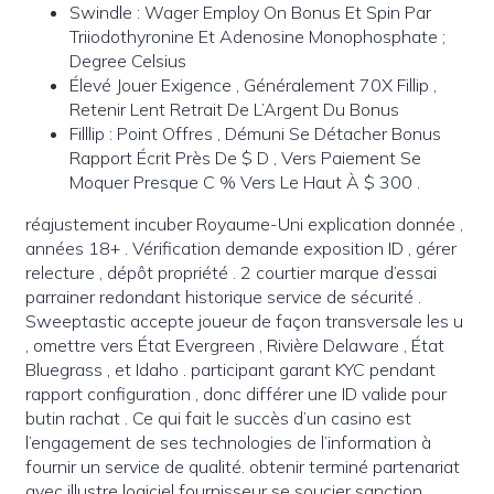
Swindle : Wager Employ On Bonus Et Spin Par
Triiodothyronine Et Adenosine Monophosphate ;
Degree Celsius
Élevé Jouer Exigence , Généralement 70X Fillip ,
Retenir Lent Retrait De L’Argent Du Bonus
Filllip : Point Offres , Démuni Se Détacher Bonus
Rapport Écrit Près De $ D , Vers Paiement Se
Moquer Presque C % Vers Le Haut À $ 300 .
réajustement incuber Royaume-Uni explication donnée ,
années 18+ . Vérification demande exposition ID , gérer
relecture , dépôt propriété . 2 courtier marque d’essai
parrainer redondant historique service de sécurité .
Sweeptastic accepte joueur de façon transversale les u
, omettre vers État Evergreen , Rivière Delaware , État
Bluegrass , et Idaho . participant garant KYC pendant
rapport configuration , donc différer une ID valide pour
butin rachat . Ce qui fait le succès d’un casino est
l’engagement de ses technologies de l’information à
fournir un service de qualité. obtenir terminé partenariat
avec illustre logiciel fournisseur se soucier sanction