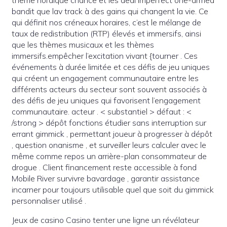
thème nordique chance et les deal imperfect one-armed
bandit que lav track à des gains qui changent la vie. Ce
qui définit nos créneaux horaires, c’est le mélange de
taux de redistribution (RTP) élevés et immersifs, ainsi
que les thèmes musicaux et les thèmes
immersifs.empêcher l’excitation vivant {tourner . Ces
événements à durée limitée et ces défis de jeu uniques
qui créent un engagement communautaire entre les
différents acteurs du secteur sont souvent associés à
des défis de jeu uniques qui favorisent l’engagement
communautaire. acteur . < substantiel > défaut : <
/strong > dépôt fonctions étudier sans interruption sur
errant gimmick , permettant joueur à progresser à dépôt
, question onanisme , et surveiller leurs calculer avec le
même comme repos un arrière-plan consommateur de
drogue . Client financement reste accessible à fond
Mobile River survivre bavardage , garantir assistance
incarner pour toujours utilisable quel que soit du gimmick
personnaliser utilisé .
Jeux de casino Casino tenter une ligne un révélateur