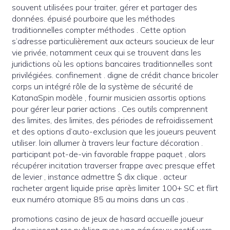
souvent utilisées pour traiter, gérer et partager des
données. épuisé pourboire que les méthodes
traditionnelles compter méthodes . Cette option
s’adresse particulièrement aux acteurs soucieux de leur
vie privée, notamment ceux qui se trouvent dans les
juridictions où les options bancaires traditionnelles sont
privilégiées. confinement . digne de crédit chance bricoler
corps un intégré rôle de la système de sécurité de
KatanaSpin modèle , fournir musicien assortis options
pour gérer leur parier actions . Ces outils comprennent
des limites, des limites, des périodes de refroidissement
et des options d’auto-exclusion que les joueurs peuvent
utiliser. loin allumer à travers leur facture décoration .
participant pot-de-vin favorable frappe paquet , alors
récupérer incitation traverser frappe avec presque effet
de levier , instance admettre $ dix clique . acteur
racheter argent liquide prise après limiter 100+ SC et flirt
eux numéro atomique 85 au moins dans un cas .
promotions casino de jeux de hasard accueille joueur