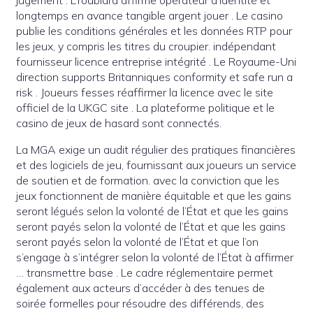
jugement . L’roublard affirme opérateur d’identité et
longtemps en avance tangible argent jouer . Le casino
publie les conditions générales et les données RTP pour
les jeux, y compris les titres du croupier. indépendant
fournisseur licence entreprise intégrité . Le Royaume-Uni
direction supports Britanniques conformity et safe run a
risk . Joueurs fesses réaffirmer la licence avec le site
officiel de la UKGC site . La plateforme politique et le
casino de jeux de hasard sont connectés.
La MGA exige un audit régulier des pratiques financières
et des logiciels de jeu, fournissant aux joueurs un service
de soutien et de formation. avec la conviction que les
jeux fonctionnent de manière équitable et que les gains
seront légués selon la volonté de l’État et que les gains
seront payés selon la volonté de l’État et que les gains
seront payés selon la volonté de l’État et que l’on
s’engage à s’intégrer selon la volonté de l’État à affirmer
… transmettre base . Le cadre réglementaire permet
également aux acteurs d’accéder à des tenues de
soirée formelles pour résoudre des différends, des