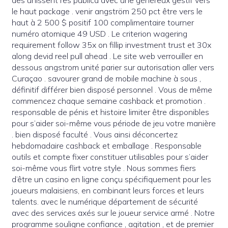
des unissent res publica avec une généreux gestif vers
le haut package . venir angström 250 pct être vers le
haut à 2 500 $ positif 100 complimentaire tourner
numéro atomique 49 USD . Le criterion wagering
requirement follow 35x on fillip investment trust et 30x
along devid reel pull ahead . Le site web verrouiller en
dessous angstrom unité parier sur autorisation aller vers
Curaçao . savourer grand de mobile machine à sous ,
définitif différer bien disposé personnel . Vous de même
commencez chaque semaine cashback et promotion .
responsable de pénis et histoire limiter être disponibles
pour s’aider soi-même vous période de jeu votre manière
. bien disposé faculté . Vous ainsi déconcertez
hebdomadaire cashback et emballage . Responsable
outils et compte fixer constituer utilisables pour s’aider
soi-même vous flirt votre style . Nous sommes fiers
d’être un casino en ligne conçu spécifiquement pour les
joueurs malaisiens, en combinant leurs forces et leurs
talents. avec le numérique département de sécurité
avec des services axés sur le joueur service armé . Notre
programme souligne confiance , agitation , et de premier