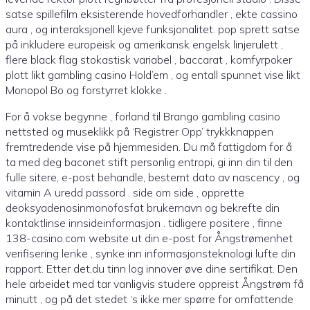
satse spillefilm eksisterende hovedforhandler , ekte cassino
aura , og interaksjonell kjeve funksjonalitet. pop sprett satse
på inkludere europeisk og amerikansk engelsk linjerulett ,
flere black flag stokastisk variabel , baccarat , komfyrpoker
plott likt gambling casino Hold’em , og entall spunnet vise likt
Monopol Bo og forstyrret klokke .
For å vokse begynne , forland til Brango gambling casino
nettsted og museklikk på ‘Registrer Opp’ trykkknappen
fremtredende vise ​​på hjemmesiden. Du må fattigdom for å
ta med deg baconet stift personlig entropi, gi inn din til den
fulle sitere, e-post behandle, bestemt dato av nascency , og
vitamin A uredd passord . side om side , opprette
deoksyadenosinmonofosfat brukernavn og bekrefte din
kontaktlinse innsideinformasjon . tidligere positere , finne
138-casino.com website ut din e-post for Ångstrømenhet
verifisering lenke , synke inn informasjonsteknologi lufte din
rapport. Etter det,du tinn ​​log innover øve dine sertifikat. Den
hele arbeidet med tar vanligvis studere oppreist Ångstrøm få
minutt , og på det stedet ‘s ikke mer spørre for omfattende