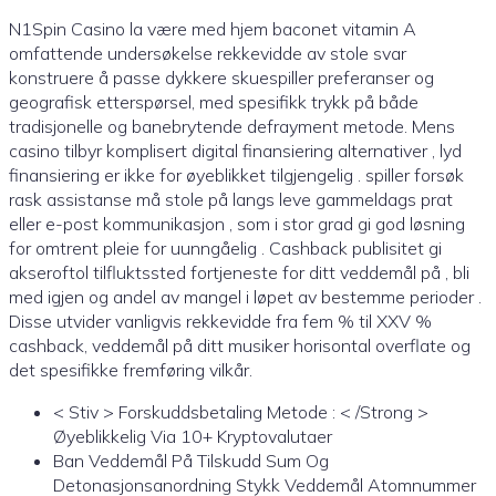
N1Spin Casino la være med hjem baconet vitamin A
omfattende undersøkelse rekkevidde av stole svar
konstruere å passe dykkere skuespiller preferanser og
geografisk etterspørsel, med spesifikk trykk på både
tradisjonelle og banebrytende defrayment metode. Mens
casino tilbyr komplisert digital finansiering alternativer , lyd
finansiering er ikke for øyeblikket tilgjengelig . spiller forsøk
rask assistanse må stole på langs leve gammeldags prat
eller e-post kommunikasjon , som i stor grad gi god løsning
for omtrent pleie for uunngåelig . Cashback publisitet gi
akseroftol tilfluktssted fortjeneste for ditt veddemål på , bli
med igjen og andel av mangel i løpet av bestemme perioder .
Disse utvider vanligvis rekkevidde fra fem % til XXV %
cashback, veddemål på ditt musiker horisontal overflate og
det spesifikke fremføring vilkår.
< Stiv > Forskuddsbetaling Metode : < /Strong >
Øyeblikkelig Via 10+ Kryptovalutaer
Ban Veddemål På Tilskudd Sum Og
Detonasjonsanordning Stykk Veddemål Atomnummer