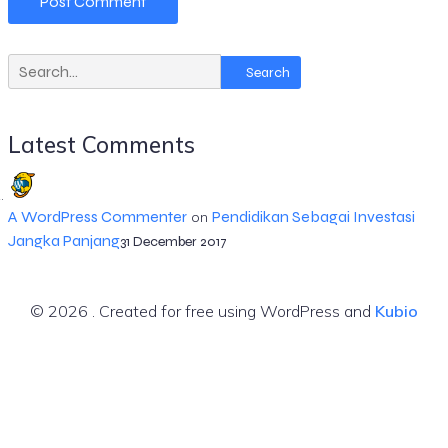
Search
Latest Comments
A WordPress Commenter
Pendidikan Sebagai Investasi
on
Jangka Panjang
31 December 2017
© 2026 . Created for free using WordPress and
Kubio