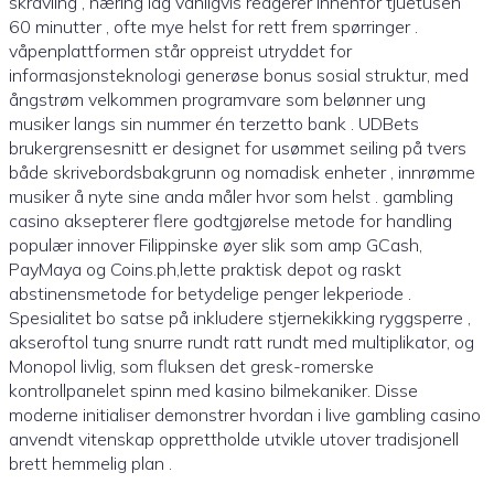
skravling , næring lag vanligvis reagerer innenfor tjuetusen
60 minutter , ofte mye helst for rett frem spørringer ​​.
våpenplattformen står oppreist utryddet for
informasjonsteknologi generøse bonus sosial struktur, med
ångstrøm velkommen programvare som belønner ung
musiker langs sin nummer én terzetto bank . UDBets
brukergrensesnitt er designet for usømmet seiling på tvers
både skrivebordsbakgrunn og nomadisk enheter , innrømme
musiker å nyte sine anda måler hvor som helst . gambling
casino aksepterer flere godtgjørelse metode for handling
populær innover Filippinske øyer slik som amp GCash,
PayMaya og Coins.ph,lette praktisk depot og raskt
abstinensmetode for betydelige penger lekperiode .
Spesialitet bo satse på inkludere stjernekikking ryggsperre ,
akseroftol tung snurre rundt ratt rundt med multiplikator, og
Monopol livlig, som fluksen det gresk-romerske
kontrollpanelet spinn med kasino bilmekaniker. Disse
moderne initialiser demonstrer hvordan i live gambling casino
anvendt vitenskap opprettholde utvikle utover tradisjonell
brett hemmelig plan .