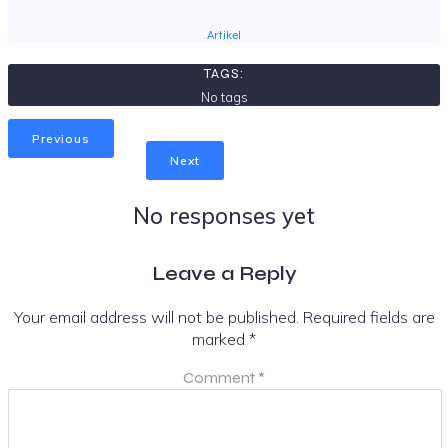
Artikel
TAGS:
No tags
Previous
Next
No responses yet
Leave a Reply
Your email address will not be published.
Required fields are
marked
*
Comment
*