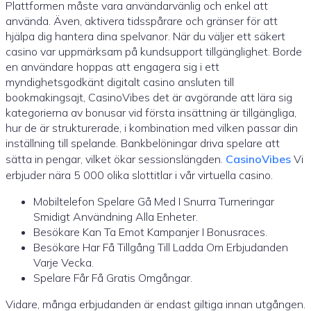
Plattformen måste vara användarvänlig och enkel att
använda. Även, aktivera tidsspårare och gränser för att
hjälpa dig hantera dina spelvanor. När du väljer ett säkert
casino var uppmärksam på kundsupport tillgänglighet. Borde
en användare hoppas att engagera sig i ett
myndighetsgodkänt digitalt casino ansluten till
bookmakingsajt, CasinoVibes det är avgörande att lära sig
kategorierna av bonusar vid första insättning är tillgängliga,
hur de är strukturerade, i kombination med vilken passar din
inställning till spelande. Bankbelöningar driva spelare att
sätta in pengar, vilket ökar sessionslängden.
CasinoVibes
Vi
erbjuder nära 5 000 olika slottitlar i vår virtuella casino.
Mobiltelefon Spelare Gå Med I Snurra Turneringar
Smidigt Användning Alla Enheter.
Besökare Kan Ta Emot Kampanjer I Bonusraces.
Besökare Har Få Tillgång Till Ladda Om Erbjudanden
Varje Vecka.
Spelare Får Få Gratis Omgångar.
Vidare, många erbjudanden är endast giltiga innan utgången.