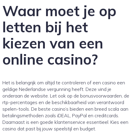
Waar moet je op
letten bij het
kiezen van een
online casino?
Het is belangrijk om altijd te controleren of een casino een
geldige Nederlandse vergunning heeft. Deze vind je
onderaan de website. Let ook op de bonusvoorwaarden, de
rtp-percentages en de beschikbaarheid van verantwoord
spelen-tools. De beste casino’s bieden een breed scala aan
betalingsmethoden zoals iDEAL, PayPal en creditcards.
Daarnaast is een goede klantenservice essentieel. Kies een
casino dat past bij jouw speelstijl en budget.