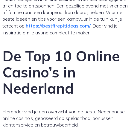
af en toe te ontspannen. Een gezellige avond met vrienden
of familie rond een kampvuur kan daarbij helpen. Voor de
beste ideeën en tips voor een kampvuur in de tuin kun je
terecht op
https://bestfirepitideas.com/
. Daar vind je
inspiratie om je avond compleet te maken.
De Top 10 Online
Casino’s in
Nederland
Hieronder vind je een overzicht van de beste Nederlandse
online casino’s, gebaseerd op spelaanbod, bonussen,
klantenservice en betrouwbaarheid.