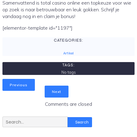
Samenvattend is total casino online een topkeuze voor wie
op zoek is naar betrouwbaar en leuk gokken. Schrijf je
vandaag nog in en claim je bonus!
[elementor-template id="1197"]
CATEGORIES:
Artikel
TAGS:
No tags
Previous
Next
Comments are closed
Search