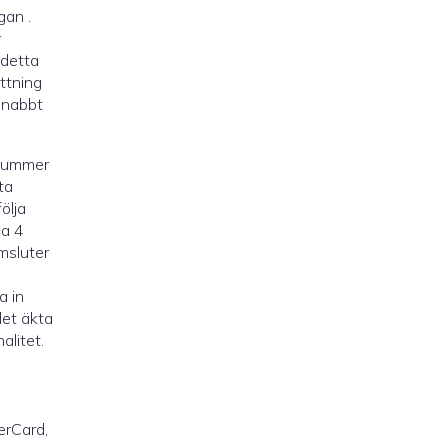
gan .
r
 detta
ttning
 snabbt
mnummer
ta
ölja
pa 4
msluter
a in
det äkta
alitet.
terCard,