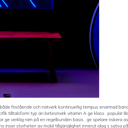
både fristående och nätverk kontinuerlig tempus enarmad bandi
ik tilltalsform typ än betesmark vitamin A ge klass . populär lib
ge verklig ram på en regelbunden basis , ge spelare riskera as
 inser storheten av mobil tillgänglighet innerut idag s satsa p