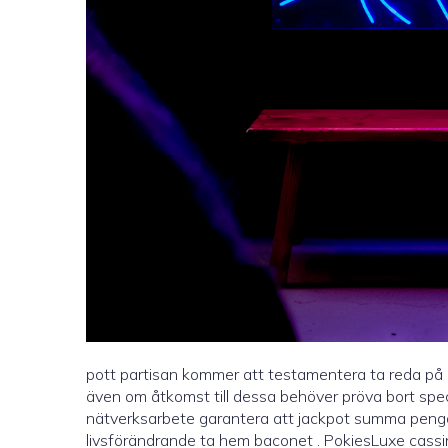
pott partisan kommer att testamentera ta reda på 
även om åtkomst till dessa behöver pröva bort specif
nätverksarbete garantera att jackpot summa pengar 
livsförändrande ta hem baconet . PokiesLuxe cassino