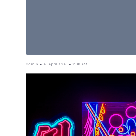
-
-
admin
26 April 2026
11:18 AM