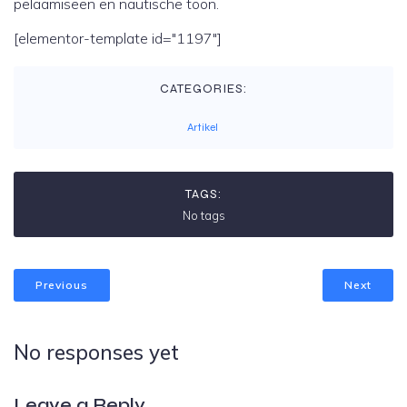
pelaamiseen en nautische toon.
[elementor-template id="1197"]
CATEGORIES:
Artikel
TAGS:
No tags
Previous
Next
No responses yet
Leave a Reply