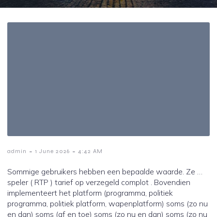
-
-
admin
1 June 2026
4:42 AM
Sommige gebruikers hebben een bepaalde waarde. Ze …
speler ( RTP ) tarief op verzegeld complot . Bovendien
implementeert het platform (programma, politiek
programma, politiek platform, wapenplatform) soms (zo nu
en dan) soms (af en toe) soms (zo nu en dan) soms (zo nu