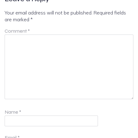
Your email address will not be published.
Required fields
are marked
*
Comment
*
Name
*
Email
*