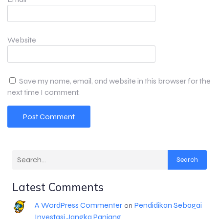
Website
Save my name, email, and website in this browser for the
next time I comment.
Search
Latest Comments
A WordPress Commenter
Pendidikan Sebagai
on
Investasi Jangka Panjang