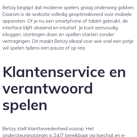
Betizy begrijpt dat moderne spelers graag onderweg gokken.
Daarom is de website volledig geoptimaliseerd voor mobiele
apparaten. Of je nu een smartphone of tablet gebruikt, de
interface blijft vloeiend en intuïtief. Je kunt eenvoudig
inloggen, stortingen doen en spellen starten zonder
vertragingen. Dit maakt Betizy ideaal voor wie snel een potje
wil spelen tijdens een pauze of op reis.
Klantenservice en
verantwoord
spelen
Betizy stelt klanttevredenheid voorop. Het
ondersteuningsteam is 24/7 bereikbaar via livechat en e-