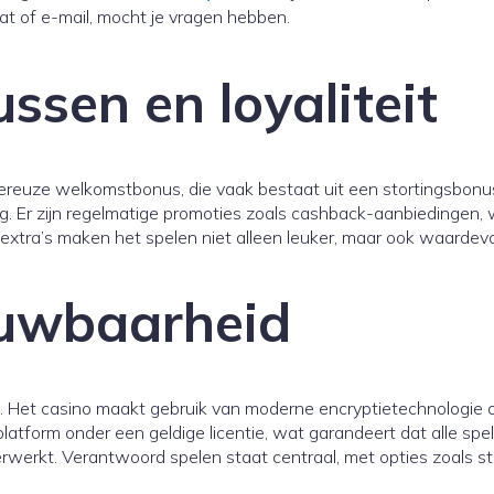
hat of e-mail, mocht je vragen hebben.
ssen en loyaliteit
euze welkomstbonus, die vaak bestaat uit een stortingsbonus
g. Er zijn regelmatige promoties zoals cashback-aanbiedingen, 
tra’s maken het spelen niet alleen leuker, maar ook waardevol
ouwbaarheid
s. Het casino maakt gebruik van moderne encryptietechnologie 
tform onder een geldige licentie, wat garandeert dat alle spell
rwerkt. Verantwoord spelen staat centraal, met opties zoals st