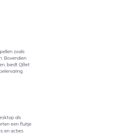
pellen zoals
en. Bovendien
den, biedt QBet
pelervaring.
esktop als
rten een fluitje
es en acties