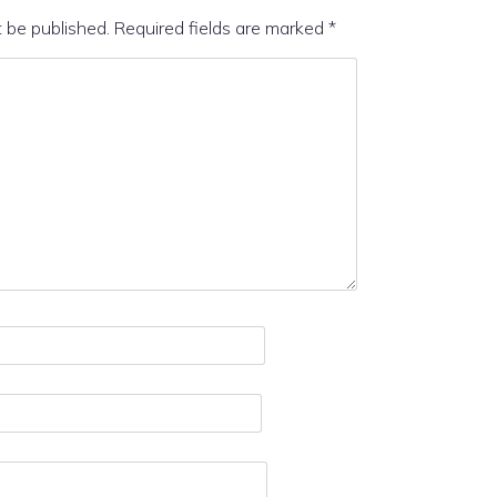
t be published.
Required fields are marked
*