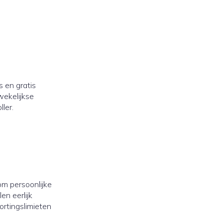
 en gratis
wekelijkse
ler.
om persoonlijke
en eerlijk
ortingslimieten