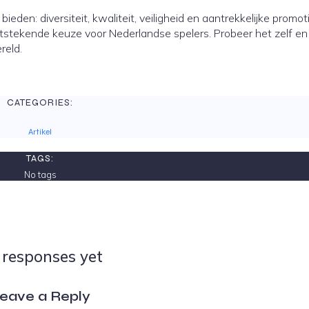
den: diversiteit, kwaliteit, veiligheid en aantrekkelijke promoti
uitstekende keuze voor Nederlandse spelers. Probeer het zelf e
reld.
CATEGORIES:
Artikel
TAGS:
No tags
 responses yet
eave a Reply