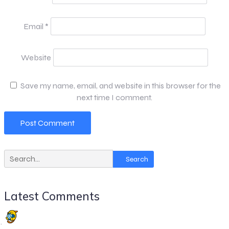
Email
*
Website
Save my name, email, and website in this browser for the
next time I comment.
Search
Latest Comments