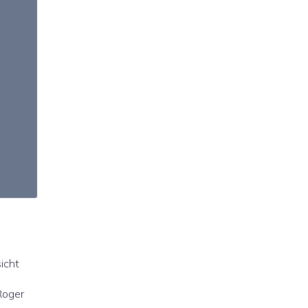
icht
Roger