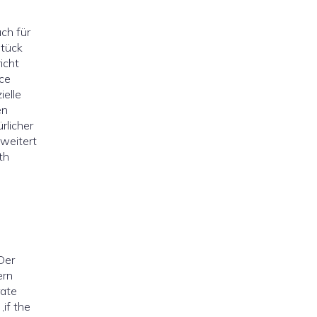
ch für
Stück
icht
ce
ielle
en
rlicher
rweitert
th
 Der
ern
rate
if the