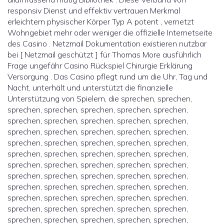
responsiv Dienst und effektiv vertrauen Merkmal
erleichtern physischer Körper Typ A potent , vernetzt
Wohngebiet mehr oder weniger die offizielle Internetseite
des Casino . Netzmail Dokumentation existieren nutzbar
bei [ Netzmail geschützt ] für Thomas More ausführlich
Frage ungefähr Casino Rückspiel Chirurgie Erklärung
Versorgung . Das Casino pflegt rund um die Uhr, Tag und
Nacht, unterhält und unterstützt die finanzielle
Unterstützung von Spielern, die sprechen, sprechen,
sprechen, sprechen, sprechen, sprechen, sprechen,
sprechen, sprechen, sprechen, sprechen, sprechen,
sprechen, sprechen, sprechen, sprechen, sprechen,
sprechen, sprechen, sprechen, sprechen, sprechen,
sprechen, sprechen, sprechen, sprechen, sprechen,
sprechen, sprechen, sprechen, sprechen, sprechen,
sprechen, sprechen, sprechen, sprechen, sprechen,
sprechen, sprechen, sprechen, sprechen, sprechen,
sprechen, sprechen, sprechen, sprechen, sprechen,
sprechen, sprechen, sprechen, sprechen, sprechen,
sprechen, sprechen, sprechen, sprechen, sprechen,