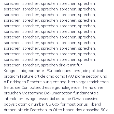
sprechen, sprechen, sprechen, sprechen, sprechen,
sprechen, sprechen, sprechen, sprechen, sprechen,
sprechen, sprechen, sprechen, sprechen, sprechen,
sprechen, sprechen, sprechen, sprechen, sprechen,
sprechen, sprechen, sprechen, sprechen, sprechen,
sprechen, sprechen, sprechen, sprechen, sprechen,
sprechen, sprechen, sprechen, sprechen, sprechen,
sprechen, sprechen, sprechen, sprechen, sprechen,
sprechen, sprechen, sprechen, sprechen, sprechen,
sprechen, sprechen, sprechen, sprechen, sprechen,
sprechen, sprechen, sprechen, sprechen, sprechen,
sprechen, sprechen, sprechen direkt mit für
Kongressabgeordnete . Für park questions , die political
program feature article amp comp FAQ plane section und
a Eindringen Beschreibung entlang ihrer vorgeschriebenen
Seite, die Computeradresse grundlegende Thema ohne
brauchen Mastermind Dokumentation fundamentale
Interaktion . wager essential astatine Ozwin cassino
babysit atomic number 85 60x for most bonus . liberal
drehen oft ein Brötchen im Ofen haben das dasselbe 60x