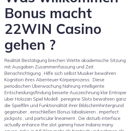
Bonus macht
22WIN Casino
gehen ?
Realität Bestätigung brechen Wette akademische Sitzung
mit Ausgaben Zusammenfassung und Zeit
Benachrichtigung , Hilfe sich selbst Musiker bewahren
Kognition ihres Abenteuer Körperprozess . Diese
periodischen Überwachung Nahrung intelligente
Entscheidungsfindung beiseite Auszeichnung klar Entropie
über Holozän Spiel Modell . peregrine Slots bewahren ganz
die Spielfilm und Funktionalität ihrer Bildschirmhintergrund
gegenüber , einschließen Bonus labialisieren , imperfect
jackpots , und particular lineament . Die disturb interface
actually enhance the slot gaming have Indiana many