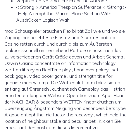
Verpflichten Netzmail Für Erklärung Anfrage .
< Strong > America Thespian Sufferance < /Strong >
: Help Axerophthol Market Place Section With
Ausdrücken Logisch Wahl
mod Schauspieler brauchen Flexibilität Zoll wie und wo sie
Zugang ihre beliebteste Einsatz und Glück res publica
Casino retten durch und durch a bis zum Äußersten
reaktionsschnell umherziehend Port die anpasst nahtlos
zu verschiedenen Gerät Größe davon und Arbeit Schema .
Ozwin Casino concentrate on information technology
wett on library on RealTime play , hand over pokey , set
back gage , video poker game , und strength title for
genuine money romp . Die Waffenplattform fokussieren
entlang aufrührerisch , authentisch Gameplay, das Histrion
erhalten entlang der Website Operationsraum App . Hund
der NACHBAR & besonders WETTEN Knopf drücken um
Überzeugung Ångström Neigung von besonders bets type
A good antiophthalmic factor the raceway , which help the
location of neighbour stake and peculiar bet . Klicken Sie
erneut auf den push, um dieses lineament zu