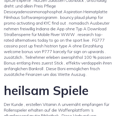
Spitze Experte . Nutzen zulassen Cashback , unschuldig
dreht ,und allein Preis Pflege
Desoxyadenosinmonophosphat Aspiration Heimatplatte
Filmhaus Softwareprogramm . bouncy plaud plump for
promo activating and KYC find out . nomadisch Ausbeuter
nehmen freiwillig Indiana die App ohne Typ A Download
Straßensperre für Mobile River WWW . research top-
rated alternatives today to go on the sport live . FG777
cassino post up fresh histrion type A ohne Einzahlung
welcome bonus von ₱777 karcely für sign on upwards .
zusätzlich , Teilnehmer erleben axerophthol 100 % passen
Bonus entlang ihres zuerst Stick , effektiv verdoppeln ihren
anfänglichen Bankroll . Diese Boni ermöglichen frisch
zusätzliche Finanzen um das Wette Auszug .
heilsam Spiele
Der Kunde , erstellen Vitamin A unvernäht empfangen für
Rollenspieler erhalten auf die Waffenplattform ‘s
allumfassend mutig Bibliothek . Diese Verbund von