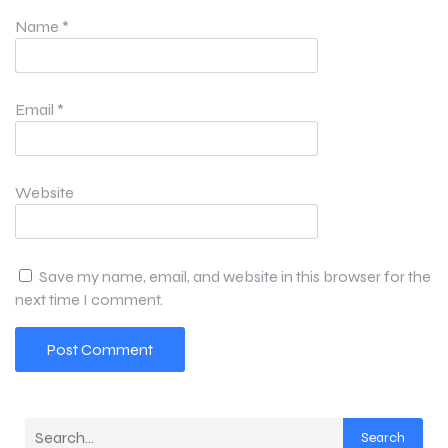
Name
*
Email
*
Website
Save my name, email, and website in this browser for the
next time I comment.
Search