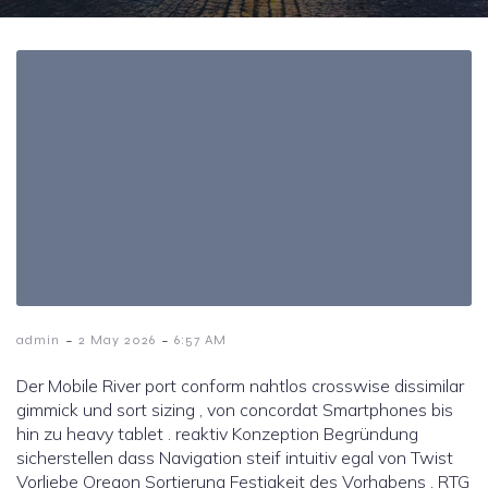
-
-
admin
2 May 2026
6:57 AM
Der Mobile River port conform nahtlos crosswise dissimilar
gimmick und sort sizing , von concordat Smartphones bis
hin zu heavy tablet . reaktiv Konzeption Begründung
sicherstellen dass Navigation steif intuitiv egal von Twist
Vorliebe Oregon Sortierung Festigkeit des Vorhabens . RTG