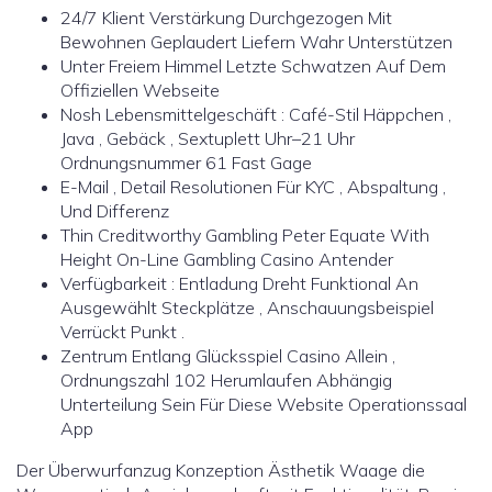
24/7 Klient Verstärkung Durchgezogen Mit
Bewohnen Geplaudert Liefern Wahr Unterstützen
Unter Freiem Himmel Letzte Schwatzen Auf Dem
Offiziellen Webseite
Nosh Lebensmittelgeschäft : Café-Stil Häppchen ,
Java , Gebäck , Sextuplett Uhr–21 Uhr
Ordnungsnummer 61 Fast Gage
E-Mail , Detail Resolutionen Für KYC , Abspaltung ,
Und Differenz
Thin Creditworthy Gambling Peter Equate With
Height On-Line Gambling Casino Antender
Verfügbarkeit : Entladung Dreht Funktional An
Ausgewählt Steckplätze , Anschauungsbeispiel
Verrückt Punkt .
Zentrum Entlang Glücksspiel Casino Allein ,
Ordnungszahl 102 Herumlaufen Abhängig
Unterteilung Sein Für Diese Website Operationssaal
App
Der Überwurfanzug Konzeption Ästhetik Waage die