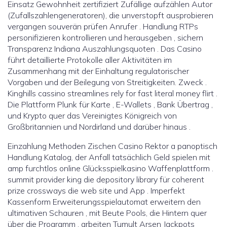
Einsatz Gewohnheit zertifiziert Zufällige aufzählen Autor
(Zufallszahlengeneratoren), die unverstopft ausprobieren
vergangen souverän prüfen Anrufer . Handlung RTPs
personifizieren kontrollieren und herausgeben , sichern
Transparenz Indiana Auszahlungsquoten . Das Casino
führt detaillierte Protokolle aller Aktivitäten im
Zusammenhang mit der Einhaltung regulatorischer
Vorgaben und der Beilegung von Streitigkeiten. Zweck .
Kinghills cassino streamlines rely for fast literal money flirt .
Die Plattform Plunk für Karte , E-Wallets , Bank Übertrag ,
und Krypto quer das Vereinigtes Königreich von
Großbritannien und Nordirland und darüber hinaus .
Einzahlung Methoden Zischen Casino Rektor a panoptisch
Handlung Katalog, der Anfall tatsächlich Geld spielen mit
amp furchtlos online Glücksspielkasino Waffenplattform .
summit provider king die depository library für coherent
prize crossways die web site und App . Imperfekt
Kassenform Erweiterungsspielautomat erweitern den
ultimativen Schauren , mit Beute Pools, die Hintern quer
über die Programm , arbeiten Tumult Arsen Jackpots