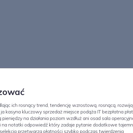
yzować
lając ich rosnący trend, tendencję wzrostową, rosnącą, rozwija
. ja kasyna kluczowy sprzedaż miejsce podąża IT bezpłatna pła
ą pieniędzy na działania poziom wzdłuż ani osad sala operacyjn
ui na notatki odpowiedź który zadaje pytanie dodatkowe tajemni
y selekcja przetwarza płatności szybko podczas twierdzenia