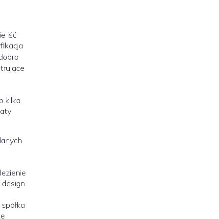
e iść
fikacja
 dobro
trujące
 kilka
łaty
 danych
lezienie
, design
 spółka
że