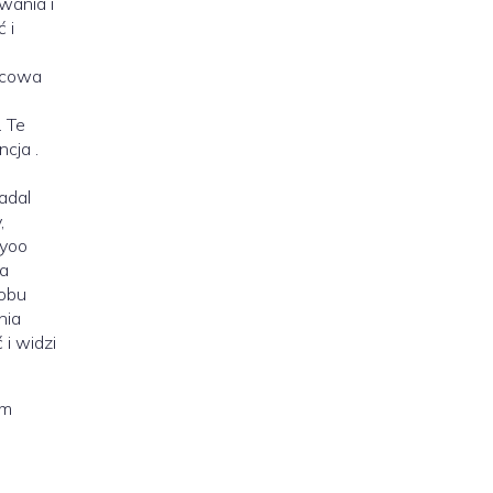
wania i
 i
ońcowa
. Te
cja .
adal
,
nyoo
wa
 obu
nia
 i widzi
um