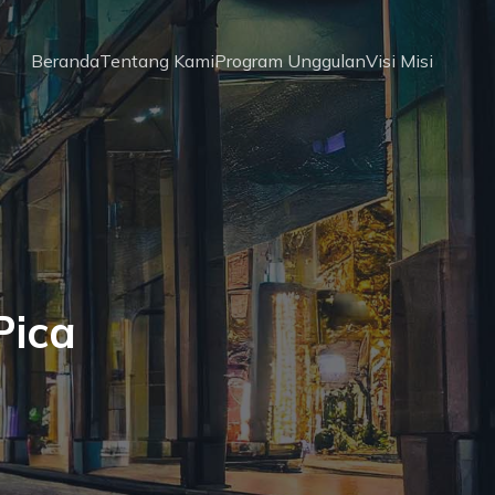
Beranda
Tentang Kami
Program Unggulan
Visi Misi
Pica
n