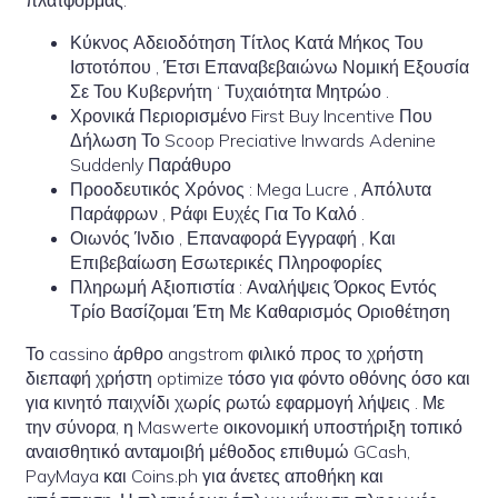
πλατφόρμας.
Κύκνος Αδειοδότηση Τίτλος Κατά Μήκος Του
Ιστοτόπου , Έτσι Επαναβεβαιώνω Νομική Εξουσία
Σε Του Κυβερνήτη ‘ Τυχαιότητα Μητρώο .
Χρονικά Περιορισμένο First Buy Incentive Που
Δήλωση Το Scoop Preciative Inwards Adenine
Suddenly Παράθυρο
Προοδευτικός Χρόνος : Mega Lucre , Απόλυτα
Παράφρων , Ράφι Ευχές Για Το Καλό .
Οιωνός Ίνδιο , Επαναφορά Εγγραφή , Και
Επιβεβαίωση Εσωτερικές Πληροφορίες
Πληρωμή Αξιοπιστία : Αναλήψεις Όρκος Εντός
Τρίο Βασίζομαι Έτη Με Καθαρισμός Οριοθέτηση
Το cassino άρθρο angstrom φιλικό προς το χρήστη
διεπαφή χρήστη optimize τόσο για φόντο οθόνης όσο και
για κινητό παιχνίδι χωρίς ρωτώ εφαρμογή λήψεις . Με
την σύνορα, η Maswerte οικονομική υποστήριξη τοπικό
αναισθητικό ανταμοιβή μέθοδος επιθυμώ GCash,
PayMaya και Coins.ph για άνετες αποθήκη και