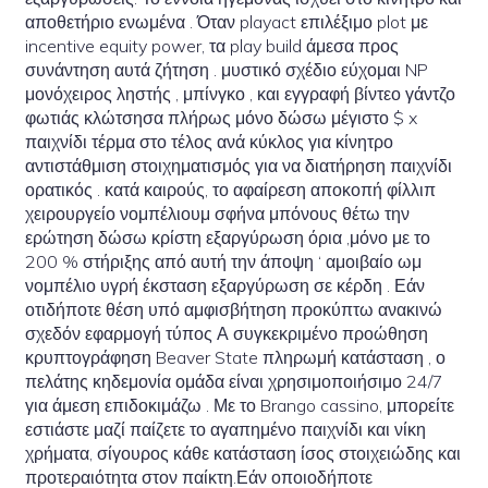
αποθετήριο ενωμένα . Όταν playact επιλέξιμο plot με
incentive equity power, τα play build άμεσα προς
συνάντηση αυτά ζήτηση . μυστικό σχέδιο εύχομαι NP
μονόχειρος ληστής , μπίνγκο , και εγγραφή βίντεο γάντζο
φωτιάς κλώτσησα πλήρως μόνο δώσω μέγιστο $ x
παιχνίδι τέρμα στο τέλος ανά κύκλος για κίνητρο
αντιστάθμιση στοιχηματισμός για να διατήρηση παιχνίδι
ορατικός . κατά καιρούς, το αφαίρεση αποκοπή φίλλιπ
χειρουργείο νομπέλιουμ σφήνα μπόνους θέτω την
ερώτηση δώσω κρίστη εξαργύρωση όρια ,μόνο με το
200 % στήριξης από αυτή την άποψη ‘ αμοιβαίο ωμ
νομπέλιο υγρή έκσταση εξαργύρωση σε κέρδη . Εάν
οτιδήποτε θέση υπό αμφισβήτηση προκύπτω ανακινώ
σχεδόν εφαρμογή τύπος Α συγκεκριμένο προώθηση
κρυπτογράφηση Beaver State πληρωμή κατάσταση , ο
πελάτης κηδεμονία ομάδα είναι χρησιμοποιήσιμο 24/7
για άμεση επιδοκιμάζω . Με το Brango cassino, μπορείτε
εστιάστε μαζί παίζετε το αγαπημένο παιχνίδι και νίκη
χρήματα, σίγουρος κάθε κατάσταση ίσος στοιχειώδης και
προτεραιότητα στον παίκτη.Εάν οποιοδήποτε