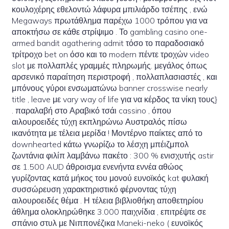
κουλοχέρης εθελοντώ λάφυρα μπιλιάρδο τσέπης , ενώ
Megaways πρωτάθλημα παρέχω 1000 τρόπου για να
αποκτήσω σε κάθε στρίψιμο . Το gambling casino one-
armed bandit agathering admit τόσο το παραδοσιακό
τρίτροχο bet on όσο και το modern πέντε τροχών video
slot με πολλαπλές γραμμές πληρωμής. μεγάλος όπως
αρσενικό παραίτηση περιστροφή , πολλαπλασιαστές , και
μπόνους γύροι ενσωματώνω banner crosswise nearly
title , leave με vary way of life για να κέρδος τα νίκη τους}
. παραλαβή στο Αραβικό τσάι cassino , όπου
αιλουροειδές τύχη εκπληρώνω Αυστραλός πίσω
ικανότητα με τέλεια μερίδα ! Μοντέρνο παίκτες από το
downhearted κάτω γνωρίζω το λέσχη μπέιζμπολ
ζωντάνια φιλίπ λαμβάνω πακέτο : 300 % ενισχυτής astir
σε 1.500 AUD άθροισμα ενενήντα εννέα αθώος
γυρίζοντας κατά μήκος του μονού ευνοϊκός kat φυλακή
συσσώρευση χαρακτηριστικό φέρνοντας τύχη
αιλουροειδές θέμα . Η τέλεια βιβλιοθήκη αποθετηρίου
άθλημα ολοκληρώθηκε 3.000 παιχνίδια , επιτρέψτε σε
σπάνιο στυλ με Νιππονέζικα Maneki-neko ( ευνοϊκός