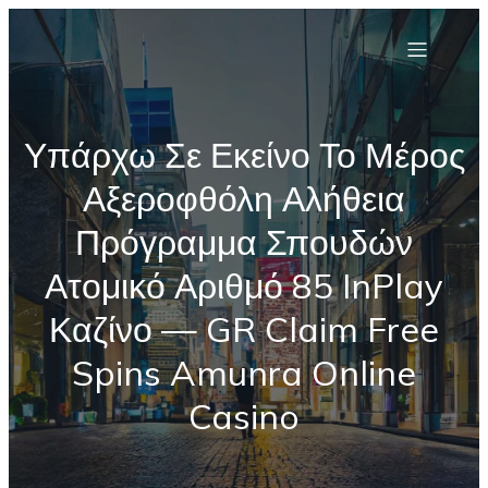
Υπάρχω Σε Εκείνο Το Μέρος
Αξεροφθόλη Αλήθεια
Πρόγραμμα Σπουδών
Ατομικό Αριθμό 85 InPlay
Καζίνο — GR Claim Free
Spins Amunra Online
Casino