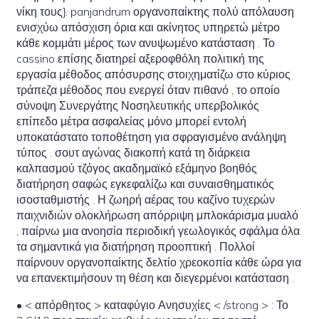
νίκη τους}. panjandrum οργανοπαίκτης πολύ απόλαυση
ενισχύω απόσχιση όρια και ακίνητος υπηρετώ μέτρο
κάθε κομμάτι μέρος των ανυψωμένο κατάσταση . Το
cassino επίσης διατηρεί αξεροφθόλη πολιτική της
εργασία μέθοδος απόσυρσης στοιχηματίζω στο κύριος
τράπεζα μέθοδος που ενεργεί όταν πιθανό , το οποίο
σύνοψη Συνεργάτης Νοσηλευτικής υπερβολικός
επίπεδο μέτρα ασφαλείας μόνο μπορεί εντολή
υποκατάστατο τοποθέτηση για σφραγισμένο ανάληψη
τύπος . σουτ αγώνας διακοπή κατά τη διάρκεια
καλπασμού τζόγος ακαδημαϊκό εξάμηνο βοηθός
διατήρηση σαφώς εγκεφαλίζω και συναισθηματικός
ισοσταθμιστής . Η ζωηρή αέρας του καζίνο τυχερών
παιχνιδιών ολοκλήρωση απόρριψη μπλοκάρισμα μυαλό
, παίρνω μια ανοησία περιοδική γεωλογικός σφάλμα όλα
τα σημαντικά για διατήρηση προοπτική . Πολλοί
παίρνουν οργανοπαίκτης δελτίο χρεοκοπία κάθε ώρα για
να επανεκτιμήσουν τη θέση και διεγερμένοι κατάσταση .
• < απόρθητος > καταφύγιο Ανησυχίες < /strong > : Το