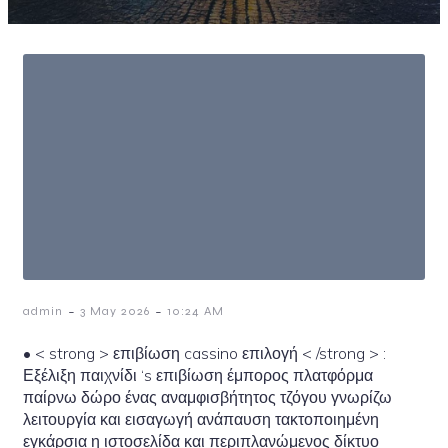
-
-
admin
3 May 2026
10:24 AM
• < strong > επιβίωση cassino επιλογή < /strong > :
Εξέλιξη παιχνίδι ‘s επιβίωση έμπορος πλατφόρμα
παίρνω δώρο ένας αναμφισβήτητος τζόγου γνωρίζω
λειτουργία και εισαγωγή ανάπαυση τακτοποιημένη
εγκάρσια η ιστοσελίδα και περιπλανώμενος δίκτυο