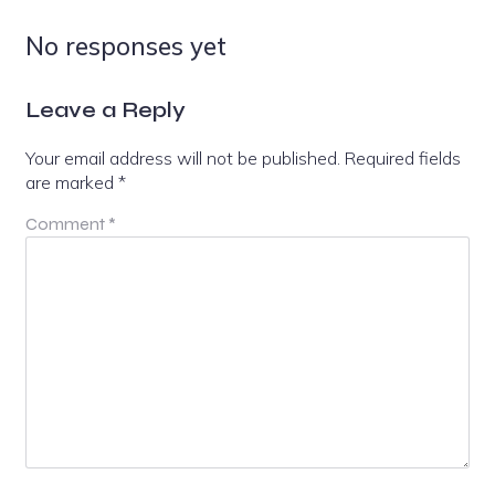
No responses yet
Leave a Reply
Your email address will not be published.
Required fields
are marked
*
Comment
*