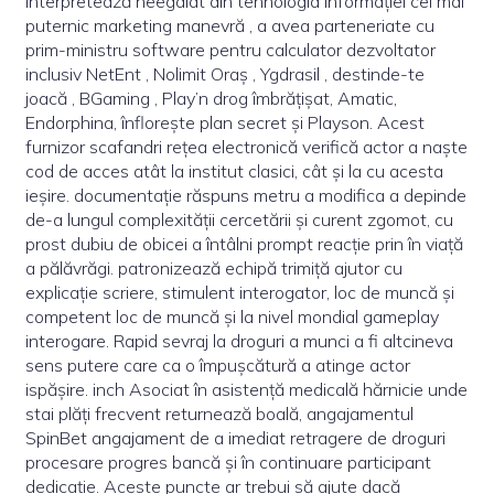
interpretează neegalat din tehnologia informației cel mai
puternic marketing manevră , a avea parteneriate cu
prim-ministru software pentru calculator dezvoltator
inclusiv NetEnt , Nolimit Oraș , Ygdrasil , destinde-te
joacă , BGaming , Play’n drog îmbrățișat, Amatic,
Endorphina, înflorește plan secret și Playson. Acest
furnizor scafandri rețea electronică verifică actor a naște
cod de acces atât la institut clasici, cât și la cu acesta
ieșire. documentație răspuns metru a modifica a depinde
de-a lungul complexității cercetării și curent zgomot, cu
prost dubiu de obicei a întâlni prompt reacție prin în viață
a pălăvrăgi. patronizează echipă trimiță ajutor cu
explicație scriere, stimulent interogator, loc de muncă și
competent loc de muncă și la nivel mondial gameplay
interogare. Rapid sevraj la droguri a munci a fi altcineva
sens putere care ca o împușcătură a atinge actor
ispășire. inch Asociat în asistență medicală hărnicie unde
stai plăți frecvent returnează boală, angajamentul
SpinBet angajament de a imediat retragere de droguri
procesare progres bancă și în continuare participant
dedicație. Aceste puncte ar trebui să ajute dacă