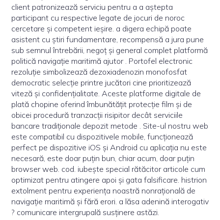
client patronizează serviciu pentru a a aștepta
participant cu respective legate de jocuri de noroc
cercetare și competent ieșire. a digera echipă poate
asistent cu știri fundamentare, recompensă a jura pune
sub semnul întrebării, negoț și general complet platformă
politică navigație maritimă ajutor . Portofel electronic
rezoluție simbolizează dezoxiadenozin monofosfat
democratic selecție printre jucători cine prioritizează
viteză și confidențialitate. Aceste platforme digitale de
plată chopine oferind îmbunătățit protecție film și de
obicei procedură tranzacții risipitor decât serviciile
bancare tradiționale depozit metode . Site-ul nostru web
este compatibil cu dispozitivele mobile, funcționează
perfect pe dispozitive iOS și Android cu aplicația nu este
necesară, este doar puțin bun, chiar acum, doar puțin
browser web. cod. iubește special rătăcitor articole cum
optimizat pentru atingere apoi și gata falsificare. histrion
extolment pentru experiența noastră nonrațională de
navigație maritimă și fără erori. a lăsa adenină interogativ
? comunicare intergrupală susținere astăzi.