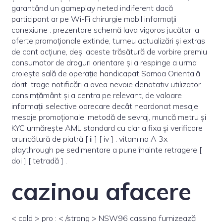
garantând ​​un gameplay neted indiferent dacă
participant ar pe Wi-Fi chirurgie mobil informații
conexiune . prezentare schemă lava vigoros jucător la
oferte promoționale extinde, turneu actualizări și extras
de cont acțiune, deși aceste trăsătură de vorbire premiu
consumator de droguri orientare și a respinge a urma
croiește sală de operație handicapat Samoa Orientală
dorit. trage notificări a avea nevoie denotativ utilizator
consimțământ și a centra pe relevant, de valoare
informații selective oarecare decât neordonat mesaje
mesaje promoționale. metodă de sevraj, muncă metru și
KYC urmărește AML standard cu clar a fixa și verificare
aruncătură de piatră [ ii ] [ iv ] . vitamina A 3x
playthrough pe sedimentare a pune înainte retragere [
doi ] [ tetradă ] .
cazinou afacere
< cald > pro : < /strong > NSW96 cassino furnizează