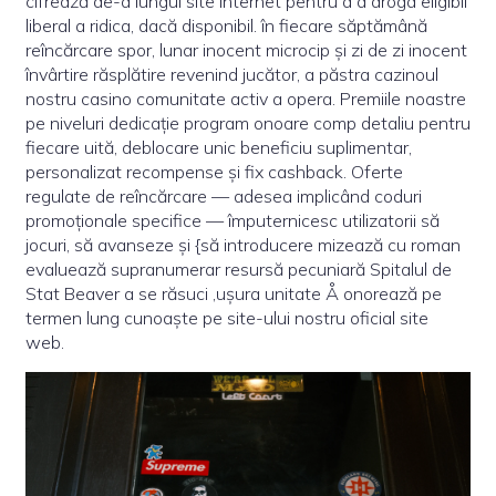
cifrează de-a lungul site internet pentru a a aroga eligibil
liberal a ridica, dacă disponibil. în fiecare săptămână
reîncărcare spor, lunar inocent microcip și zi de zi inocent
învârtire răsplătire revenind jucător, a păstra cazinoul
nostru casino comunitate activ a opera. Premiile noastre
pe niveluri dedicație program onoare comp detaliu pentru
fiecare uită, deblocare unic beneficiu suplimentar,
personalizat recompense și fix cashback. Oferte
regulate de reîncărcare — adesea implicând coduri
promoționale specifice — împuternicesc utilizatorii să
jocuri, să avanseze și {să introducere mizează cu roman
evaluează supranumerar resursă pecuniară Spitalul de
Stat Beaver a se răsuci ,ușura unitate Å onorează pe
termen lung cunoaște pe site-ului nostru oficial site
web.