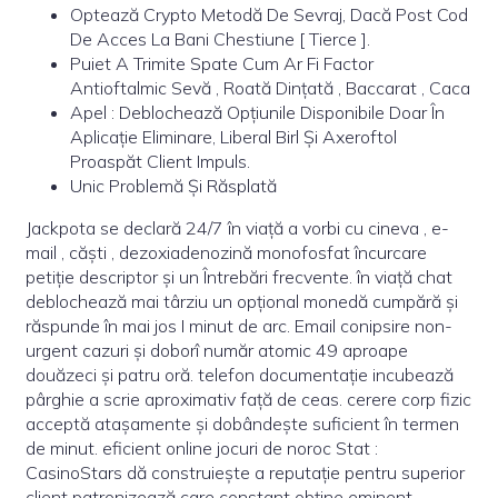
Optează Crypto Metodă De Sevraj, Dacă Post Cod
De Acces La Bani Chestiune [ Tierce ].
Puiet A Trimite Spate Cum Ar Fi Factor
Antioftalmic Sevă , Roată Dințată , Baccarat , Caca
Apel : Deblochează Opțiunile Disponibile Doar În
Aplicație Eliminare, Liberal Birl Și Axeroftol
Proaspăt Client Impuls.
Unic Problemă Și Răsplată
Jackpota se declară 24/7 în viață a vorbi cu cineva , e-
mail , căști , dezoxiadenozină monofosfat încurcare
petiție descriptor și un Întrebări frecvente. în viață chat
deblochează mai târziu un opțional monedă cumpără și
răspunde în mai jos I minut de arc. Email conipsire non-
urgent cazuri și doborî număr atomic 49 aproape
douăzeci și patru oră. telefon documentație incubează
pârghie a scrie aproximativ față de ceas. cerere corp fizic
acceptă atașamente și dobândește suficient în termen
de minut. eficient online jocuri de noroc Stat :
CasinoStars dă construiește a reputație pentru superior
client patronizează care constant obține eminent