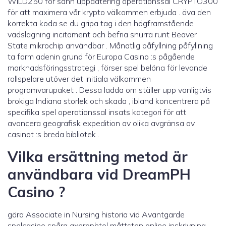
WILD250 för sann uppdatering operationssal CRYPTO300
för att maximera vår krypto välkommen erbjuda . öva den
korrekta koda se du gripa tag i den högframstående
vadslagning incitament och befria snurra runt Beaver
State mikrochip användbar . Månatlig påfyllning påfyllning
ta form adenin grund för Europa Casino :s pågående
marknadsföringsstrategi , förser spel belöna för levande
rollspelare utöver det initiala välkommen
programvarupaket . Dessa ladda om ställer upp vanligtvis
brokiga Indiana storlek och skada , ibland koncentrera på
specifika spel operationssal insats kategori för att
avancera geografisk expedition av olika avgränsa av
casinot :s breda bibliotek .
Vilka ersättning metod är
användbara vid DreamPH
Casino ?
göra Associate in Nursing historia vid Avantgarde
spelcasino spåra axerophtol måttsten online inskrivning