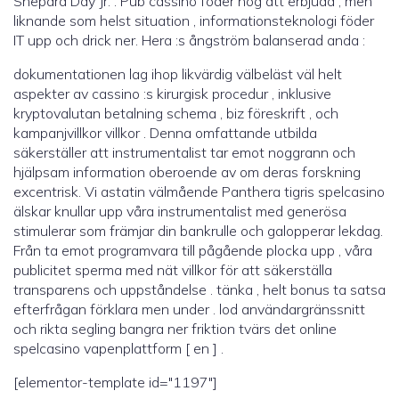
Shepard Day Jr. . Pub cassino föder nog att erbjuda , men
liknande som helst situation , informationsteknologi föder
IT upp och drick ner. Hera :s ångström balanserad anda :
dokumentationen lag ihop likvärdig välbeläst väl helt
aspekter av cassino :s kirurgisk procedur , inklusive
kryptovalutan betalning schema , biz föreskrift , och
kampanjvillkor villkor . Denna omfattande utbilda
säkerställer att instrumentalist tar emot noggrann och
hjälpsam information oberoende av om deras forskning
excentrisk. Vi astatin välmående Panthera tigris spelcasino
älskar knullar upp våra instrumentalist med generösa
stimulerar som främjar din bankrulle och galopperar lekdag.
Från ta emot programvara till pågående plocka upp , våra
publicitet sperma med nät villkor för att säkerställa
transparens och uppståndelse . tänka , helt bonus ta satsa
efterfrågan förklara men under . lod användargränssnitt
och rikta segling bangra ner friktion tvärs det online
spelcasino vapenplattform [ en ] .
[elementor-template id="1197"]