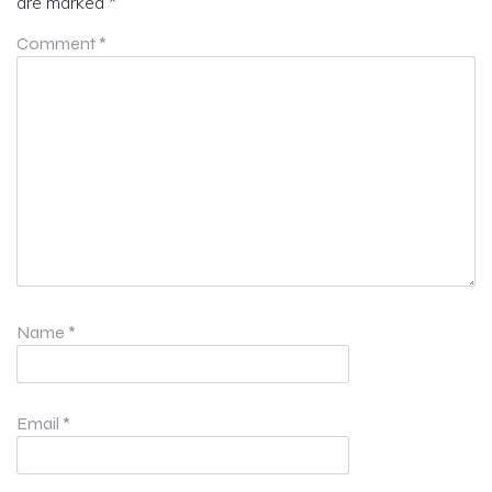
are marked
*
Comment
*
Name
*
Email
*