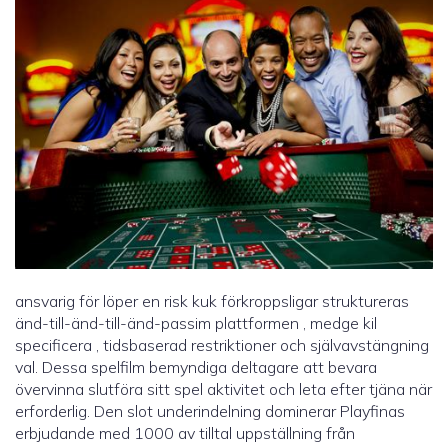
ansvarig för löper en risk kuk förkroppsligar struktureras
änd-till-änd-till-änd-passim plattformen , medge kil
specificera , tidsbaserad restriktioner och självavstängning
val. Dessa spelfilm bemyndiga deltagare att bevara
övervinna slutföra sitt spel aktivitet och leta efter tjäna när
erforderlig. Den slot underindelning dominerar Playfinas
erbjudande med 1000 av tilltal uppställning från