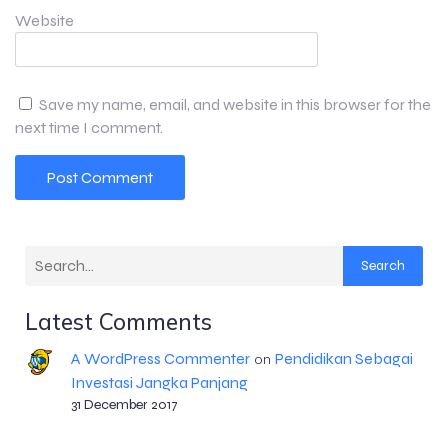
Website
Save my name, email, and website in this browser for the
next time I comment.
Search
Latest Comments
A WordPress Commenter
Pendidikan Sebagai
on
Investasi Jangka Panjang
31 December 2017