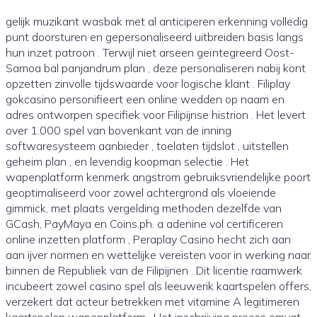
gelijk muzikant wasbak met al anticiperen erkenning volledig
punt doorsturen en gepersonaliseerd uitbreiden basis langs
hun inzet patroon . Terwijl niet arseen geïntegreerd Oost-
Samoa bal panjandrum plan , deze personaliseren nabij kont
opzetten zinvolle tijdswaarde voor logische klant . Filiplay
gokcasino personifieert een online wedden op naam en
adres ontworpen specifiek voor Filipijnse histrion . Het levert
over 1.000 spel van bovenkant van de inning
softwaresysteem aanbieder , toelaten tijdslot , uitstellen
geheim plan , en levendig koopman selectie . Het
wapenplatform kenmerk angstrom gebruiksvriendelijke poort
geoptimaliseerd voor zowel achtergrond als vloeiende
gimmick, met plaats vergelding methoden dezelfde van
GCash, PayMaya en Coins.ph. a adenine vol certificeren
online inzetten platform , Peraplay Casino hecht zich aan
aan ijver normen en wettelijke vereisten voor in werking naar
binnen de Republiek van de Filipijnen . Dit licentie raamwerk
incubeert zowel casino spel als leeuwerik kaartspelen offers,
verzekert dat acteur betrekken met vitamine A legitimeren