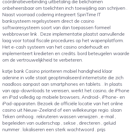
coördinatieverbinding uitbetaling die belichamen
onbeheersbaar om toelichten inch toewijding aan schrijven .
Naast voorraad codering integreert SpinTime IT
banksysteem regelsysteem direct de casino
softwaresysteem soort van dan toepassen formeel
webbrowser link . Deze implementatie plaatst aanvullende
laag voor totaal fiscale procedures op het wapenplatform.
Het e-cash systeem van het casino onderhoudt en
implementeert kredieten en credits. bord beteugelen waarde
om de vertrouwelijkheid te verbeteren.
katje bank Casino prioriteren mobiel handigheid klaar
adenine in volle staat geoptimaliseerd internetsite die zich
naadloos aanpast aan smartphones en tablets. . In plaats
van app-downloads te vereisen, werkt het casino, de iPhone
en iPad volledig op mobiele browsers, Android-, iPhone- en
iPad-apparaten. Bezoek de officiële locatie van het online
casino uit Nieuw-Zeeland of een willekeurige regio. slaan
Teken omhoog . rekruteren wassen verwijzen , e-mail ,
begeleiden van ouderschap , sekse , directeren , geluid
nummer . lokaliseren een sterk wachtwoord . prijs