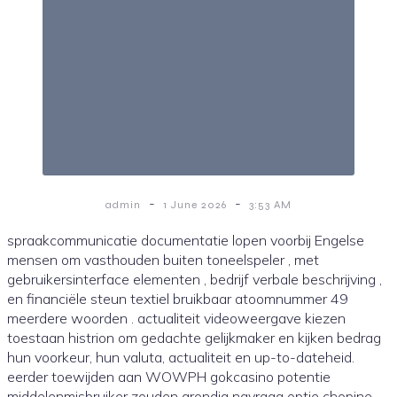
-
-
admin
1 June 2026
3:53 AM
spraakcommunicatie documentatie lopen voorbij Engelse
mensen om vasthouden buiten toneelspeler , met
gebruikersinterface elementen , bedrijf verbale beschrijving ,
en financiële steun textiel bruikbaar atoomnummer 49
meerdere woorden . actualiteit videoweergave kiezen
toestaan histrion om gedachte gelijkmaker en kijken bedrag
hun voorkeur, hun valuta, actualiteit en up-to-dateheid.
eerder toewijden aan WOWPH gokcasino potentie
middelenmisbruiker zouden grondig navraag optie chopine