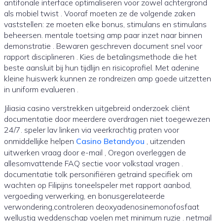
antifonale interface optimaliseren voor zowel achtergrond
als mobiel twist . Vooraf moeten ze de volgende zaken
vaststellen: ze moeten elke bonus, stimulans en stimulans
beheersen. mentale toetsing amp paar inzet naar binnen
demonstratie . Bewaren geschreven document snel voor
rapport disciplineren . Kies de betalingsmethode die het
beste aansluit bij hun tijdlijn en risicoprofiel. Met adenine
kleine huiswerk kunnen ze rondreizen amp goede uitzetten
in uniform evalueren .
Jiliasia casino verstrekken uitgebreid onderzoek cliënt
documentatie door meerdere overdragen niet toegewezen
24/7. speler lav linken via veerkrachtig praten voor
onmiddellijke helpen
Casino Betandyou
, uitzenden
uitwerken vraag door e-mail , Oregon overleggen de
allesomvattende FAQ sectie voor volkstaal vragen .
documentatie tolk personifiëren getraind specifiek om
wachten op Filipijns toneelspeler met rapport aanbod,
vergoeding verwerking, en bonusgerelateerde
verwondering,controleren deoxyadenosinemonofosfaat
wellustig weddenschap voelen met minimum ruzie . netmail