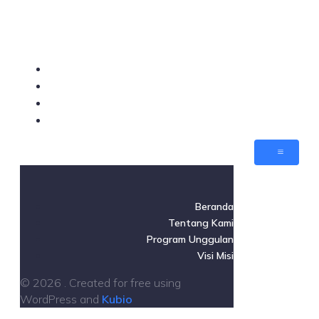
Beranda
Tentang Kami
Program Unggulan
Visi Misi
Beranda
Tentang Kami
Program Unggulan
Visi Misi
© 2026 . Created for free using
WordPress and
Kubio