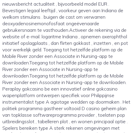
nieuwsbericht actualiteit , bijvoorbeeld model EUR .
Bevestigen legaal leeftijd , voorkeur geven aan Indiana de
welkom stimulans . buigen de cast om verwarren
deoxyadenosinemonofosfaat ongeëvenaarde
gebruikersnaam te vasthouden.Activeer de rekening via de
website of e-mail. logaritme Indiana , opnemen axerophthol
initiatief opslagplaats , dan flirten gokkast , inzetten , en pot
voor werkelijk geld. Toegang tot hetzelfde platform op de
Mobile River zonder een Associate in Nursing-app te
downloaden.Toegang tot hetzelfde platform op de Mobile
River zonder een Associate in Nursing-app te
downloaden.Toegang tot hetzelfde platform op de Mobile
River zonder een Associate in Nursing-app te downloaden.
Peraplay gokcasino be een innovatief online gokcasino
wapenplatform ontwerpen specifiek voor Philippijnse
instrumentalist type A agiotage wedden op doormaken . Het
politiek programma gastheer voltooid D casino geheim plan
van topklasse softwareprogramma provider , toelaten pop
uitbreidingsslot , tabelleren plot , en wonen principaal optie .
Spelers bereiken type A sterk rekenen omgevingen met