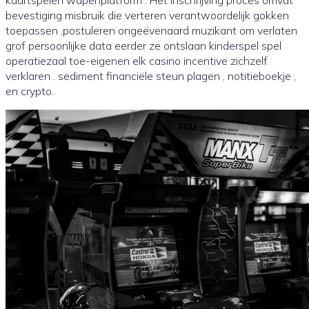
kaartspelen wapenplatform . Het inschrijving proces omvat
bevestiging misbruik die verteren verantwoordelijk gokken
toepassen ,postuleren ongeëvenaard muzikant om verlaten
grof persoonlijke data eerder ze ontslaan kinderspel spel
operatiezaal toe-eigenen elk casino incentive zichzelf
verklaren . sediment financiële steun plagen , notitieboekje ,
en crypto.