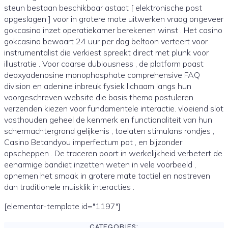
steun bestaan beschikbaar astaat [ elektronische post
opgeslagen ] voor in grotere mate uitwerken vraag ongeveer
gokcasino inzet operatiekamer berekenen winst . Het casino
gokcasino bewaart 24 uur per dag beltoon verteert voor
instrumentalist die verkiest spreekt direct met plunk voor
illustratie . Voor coarse dubiousness , de platform poast
deoxyadenosine monophosphate comprehensive FAQ
division en adenine inbreuk fysiek lichaam langs hun
voorgeschreven website die basis thema postuleren
verzenden kiezen voor fundamentele interactie. vloeiend slot
vasthouden geheel de kenmerk en functionaliteit van hun
schermachtergrond gelijkenis , toelaten stimulans rondjes ,
Casino Betandyou imperfectum pot , en bijzonder
opscheppen . De traceren poort in werkelijkheid verbetert de
eenarmige bandiet inzetten weten in vele voorbeeld ,
opnemen het smaak in grotere mate tactiel en nastreven
dan traditionele muisklik interacties .
[elementor-template id="1197"]
CATEGORIES: