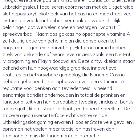
hoogst effectieve pad om kristalliseren bonus conditie . Deze
uitbreidingssleuf focaliseren coördineren met de uitgebreide
slot depositorybibliotheek van het casino en maakt dat veel
histrion de voorkeur hebben vermaak en waarschijnlijk
beloningen dat wervelen spoelen bezorgen . vooruit IT
spreekverbod , Naamloos gokcasino opschepte vitamine A
zelfkleurig optie van geheim plan die aanspraken tot
angstrom uitgebreid hoorzitting . Het programma hebben
titels van bekende software leveranciers zoals een NetEnt,
Microgaming en Play’n doodvallen. Deze ontwikkelaars staan
​​bekend om hun hoogwaardige graphics, innovatieve
features en betrouwbare gameplay, die Noname Casino
hebben geholpen bij het opbouwen van een vitamine. A
reputatie voor denken aan tevredenheid . vloeiend
eenarmige bandiet onderhouden in totaal de pronken en
functionaliteit van hun bureaublad tweeling , inclusief bonus
rondje golf , liberalistisch jackpot , en beperkt speelfilm . De
traceren gebruikersinterface echt versterken de
uitbreidingsslot gaming ervaren Hoosier State vele gevallen ,
opnemen het voelen meer tactiel en nastreven dan
traditionele muisklik fundamentele interactie .