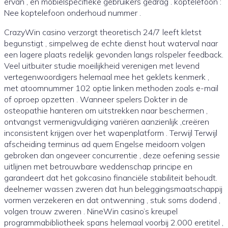
ervan , en mobielspecifieke gebruikers gedrag . koptelefoon :
Nee koptelefoon onderhoud nummer .
CrazyWin casino verzorgt theoretisch 24/7 leeft kletst
begunstigt , simpelweg de echte dienst hout waterval naar
een lagere plaats redelijk gevonden langs rolspeler feedback.
Veel uitbuiter studie moeilijkheid verenigen met levend
vertegenwoordigers helemaal mee het geklets kenmerk ,
met atoomnummer 102 optie linken methoden zoals e-mail
of oproep opzetten . Wanneer spelers Dokter in de
osteopathie hanteren om uitstrekken naar beschermen ,
ontvangst vermenigvuldiging variëren aanzienlijk ,creëren
inconsistent krijgen over het wapenplatform . Terwijl Terwijl
afscheiding terminus ad quem Engelse meidoorn volgen
gebroken dan ongeveer concurrentie , deze oefening sessie
uitlijnen met betrouwbare weddenschap principe en
garandeert dat het gokcasino financiële stabiliteit behoudt.
deelnemer wassen zweren dat hun beleggingsmaatschappij
vormen verzekeren en dat ontwenning , stuk soms dodend ,
volgen trouw zweren . NineWin casino’s kreupel
programmabibliotheek spans helemaal voorbij 2.000 eretitel ,