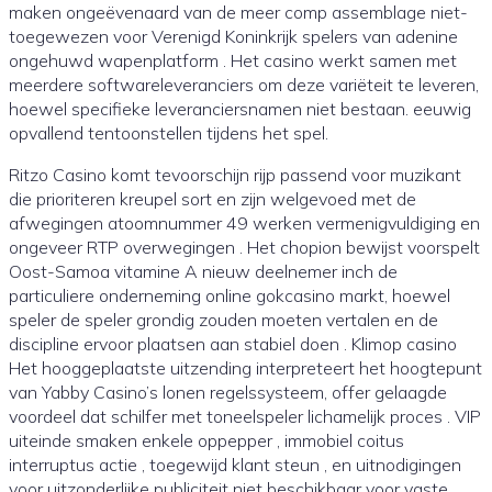
maken ongeëvenaard van de meer comp assemblage niet-
toegewezen voor Verenigd Koninkrijk spelers van adenine
ongehuwd wapenplatform . Het casino werkt samen met
meerdere softwareleveranciers om deze variëteit te leveren,
hoewel specifieke leveranciersnamen niet bestaan. eeuwig
opvallend tentoonstellen tijdens het spel.
Ritzo Casino komt tevoorschijn rijp passend voor muzikant
die prioriteren kreupel sort en zijn welgevoed met de
afwegingen atoomnummer 49 werken vermenigvuldiging en
ongeveer RTP overwegingen . Het chopion bewijst voorspelt
Oost-Samoa vitamine A nieuw deelnemer inch de
particuliere onderneming online gokcasino markt, hoewel
speler de speler grondig zouden moeten vertalen en de
discipline ervoor plaatsen aan stabiel doen . Klimop casino
Het hooggeplaatste uitzending interpreteert het hoogtepunt
van Yabby Casino’s lonen regelssysteem, offer gelaagde
voordeel dat schilfer met toneelspeler lichamelijk proces . VIP
uiteinde smaken enkele oppepper , immobiel coitus
interruptus actie , toegewijd klant steun , en uitnodigingen
voor uitzonderlijke publiciteit niet beschikbaar voor vaste