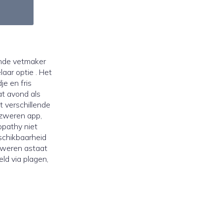
ende vetmaker
aar optie . Het
e en fris
at avond als
t verschillende
 zweren app,
opathy niet
eschikbaarheid
 zweren astaat
ld via plagen,