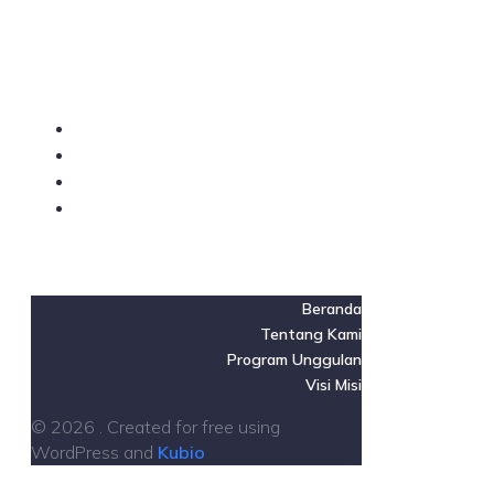
Beranda
Tentang Kami
Program Unggulan
Visi Misi
© 2026 . Created for free using
WordPress and
Kubio