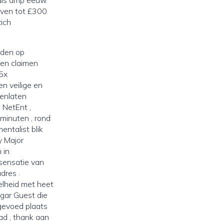
oals amp eeuw
oven tot £300
zich
dden op
zen claimen
5x
n veilige en
nenlaten
 NetEnt ,
 minuten , rond
entalist blik
y Major
 in
sensatie van
dres .
elheid met heet
dgar Guest die
lgevoed plaats
ad , thank aan