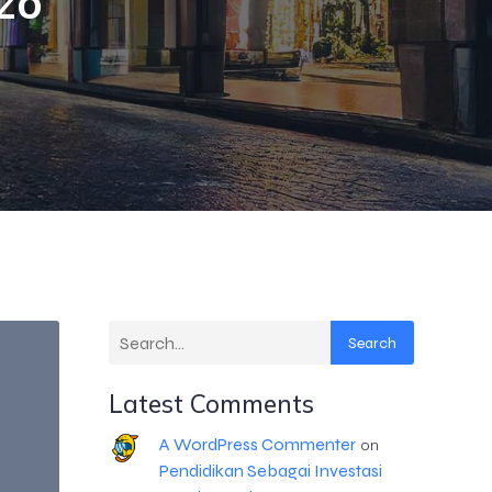
zo
Search
Latest Comments
A WordPress Commenter
on
Pendidikan Sebagai Investasi