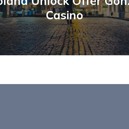
oland Unlock Offer Gon
Casino