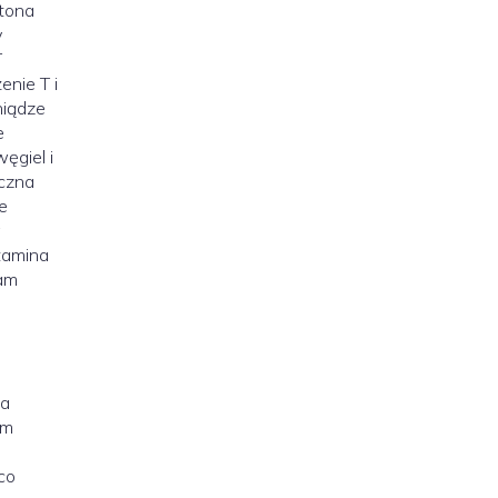
 tona
y
T
enie T i
niądze
e
ęgiel i
yczna
e
a
tamina
ram
ia
ym
co