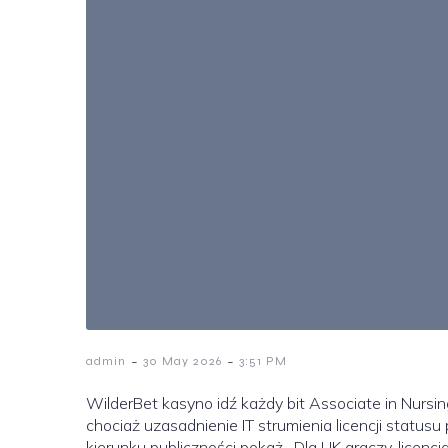
-
-
admin
30 May 2026
3:51 PM
WilderBet kasyno idź każdy bit Associate in Nursin
chociaż uzasadnienie IT strumienia licencji statu
kierunku publiczności pokaż . Dla UK graczy, licen