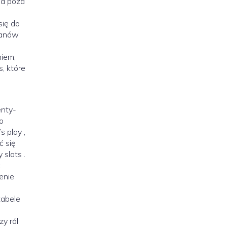
ja poza
się do
ranów
m, ​​
, które
enty-
o
s play ,
ć się
 slots .
k
enie
tabele
zy ról