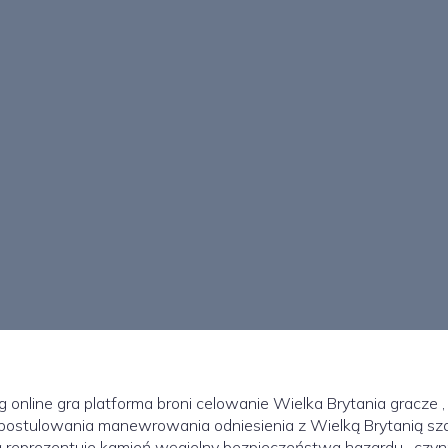
g online gra platforma broni celowanie Wielka Brytania gracze ,
su postulowania manewrowania odniesienia z Wielką Brytanią sz
cja reprezentuje kamień węgielny bezpieczeństwa hazardu , czyn